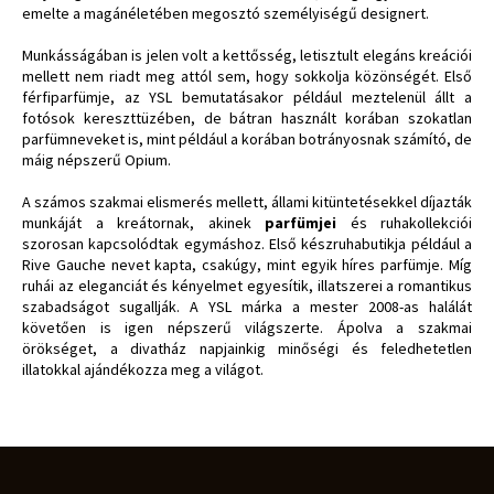
emelte a magánéletében megosztó személyiségű designert.
Munkásságában is jelen volt a kettősség, letisztult elegáns kreációi
mellett nem riadt meg attól sem, hogy sokkolja közönségét. Első
férfiparfümje, az YSL bemutatásakor például meztelenül állt a
fotósok kereszttüzében, de bátran használt korában szokatlan
parfümneveket is, mint például a korában botrányosnak számító, de
máig népszerű Opium.
A számos szakmai elismerés mellett, állami kitüntetésekkel díjazták
munkáját a kreátornak, akinek
parfümjei
és ruhakollekciói
szorosan kapcsolódtak egymáshoz. Első készruhabutikja például a
Rive Gauche nevet kapta, csakúgy, mint egyik híres parfümje. Míg
ruhái az eleganciát és kényelmet egyesítik, illatszerei a romantikus
szabadságot sugallják. A YSL márka a mester 2008-as halálát
követően is igen népszerű világszerte. Ápolva a szakmai
örökséget, a divatház napjainkig minőségi és feledhetetlen
illatokkal ajándékozza meg a világot.