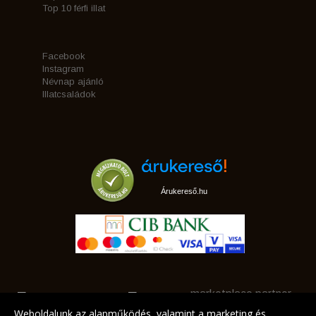
Top 10 férfi illat
Facebook
Instagram
Névnap ajánló
Illatcsaládok
Árukereső.hu
marketplace partner
Weboldalunk az alapműködés, valamint a marketing és