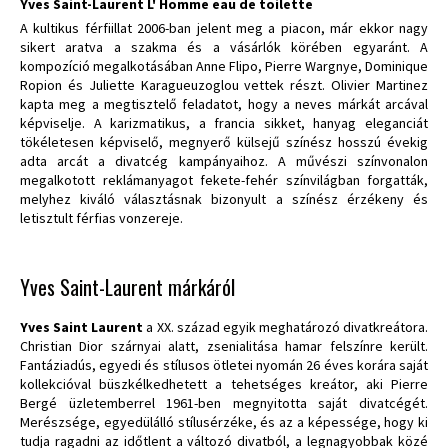
Yves Saint-Laurent L' Homme eau de toilette
A kultikus férfiillat 2006-ban jelent meg a piacon, már ekkor nagy
sikert aratva a szakma és a vásárlók körében egyaránt. A
kompozíció megalkotásában Anne Flipo, Pierre Wargnye, Dominique
Ropion és Juliette Karagueuzoglou vettek részt. Olivier Martinez
kapta meg a megtisztelő feladatot, hogy a neves márkát arcával
képviselje. A karizmatikus, a francia sikket, hanyag eleganciát
tökéletesen képviselő, megnyerő külsejű színész hosszú évekig
adta arcát a divatcég kampányaihoz. A művészi színvonalon
megalkotott reklámanyagot fekete-fehér színvilágban forgatták,
melyhez kiváló választásnak bizonyult a színész érzékeny és
letisztult férfias vonzereje.
Yves Saint-Laurent márkáról
Yves Saint Laurent
a XX. század egyik meghatározó divatkreátora.
Christian Dior szárnyai alatt, zsenialitása hamar felszínre került.
Fantáziadús, egyedi és stílusos ötletei nyomán 26 éves korára saját
kollekcióval büszkélkedhetett a tehetséges kreátor, aki Pierre
Bergé üzletemberrel 1961-ben megnyitotta saját divatcégét.
Merészsége, egyedülálló stílusérzéke, és az a képessége, hogy ki
tudja ragadni az időtlent a változó divatból, a legnagyobbak közé