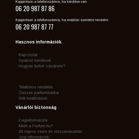
Koppintson a telefonszámra, ha kérdése van
06 20 987 87 86
Koppintson a telefonszámra, ha mobilon szeretne rendelni
06 20 987 87 77
Hasznos információk
Kapcsolat
Gyakori kérdések
Hogyan tudok vásárolni?
Telefonos rendelés
Összes parfummárka
Süti beállítások
Vásárlói biztonság
Céginformációk
Miért a Parfum.hu?
30 napos csere és visszavásárlás
Jogi információk