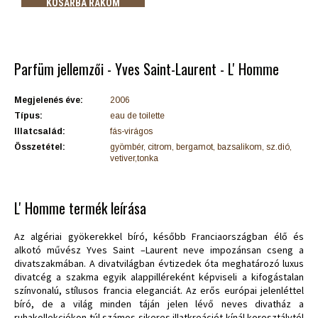
KOSÁRBA RAKOM
Parfüm jellemzői - Yves Saint-Laurent - L' Homme
Megjelenés éve:
2006
Típus:
eau de toilette
Illatcsalád:
fás-virágos
Összetétel:
gyömbér, citrom, bergamot, bazsalikom, sz.dió,
vetiver,tonka
L' Homme termék leírása
Az algériai gyökerekkel bíró, később Franciaországban élő és
alkotó művész Yves Saint –Laurent neve impozánsan cseng a
divatszakmában. A divatvilágban évtizedek óta meghatározó luxus
divatcég a szakma egyik alappilléreként képviseli a kifogástalan
színvonalú, stílusos francia eleganciát. Az erős európai jelenléttel
bíró, de a világ minden táján jelen lévő neves divatház a
ruhakollekciókon túl számos sikeres illatkreációt kínál korosztálytól