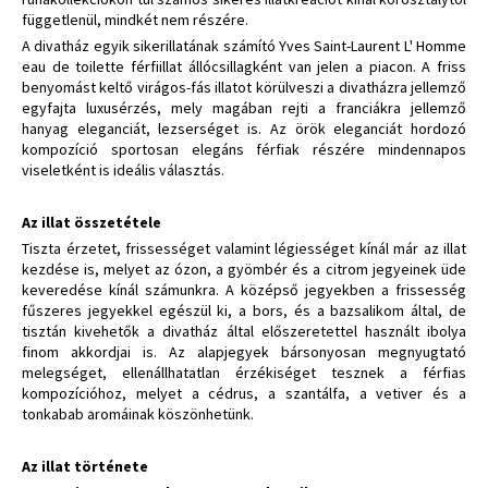
függetlenül, mindkét nem részére.
A divatház egyik sikerillatának számító Yves Saint-Laurent L' Homme
eau de toilette férfiillat állócsillagként van jelen a piacon. A friss
benyomást keltő virágos-fás illatot körülveszi a divatházra jellemző
egyfajta luxusérzés, mely magában rejti a franciákra jellemző
hanyag eleganciát, lezserséget is. Az örök eleganciát hordozó
kompozíció sportosan elegáns férfiak részére mindennapos
viseletként is ideális választás.
Az illat összetétele
Tiszta érzetet, frissességet valamint légiességet kínál már az illat
kezdése is, melyet az ózon, a gyömbér és a citrom jegyeinek üde
keveredése kínál számunkra. A középső jegyekben a frissesség
fűszeres jegyekkel egészül ki, a bors, és a bazsalikom által, de
tisztán kivehetők a divatház által előszeretettel használt ibolya
finom akkordjai is. Az alapjegyek bársonyosan megnyugtató
melegséget, ellenállhatatlan érzékiséget tesznek a férfias
kompozícióhoz, melyet a cédrus, a szantálfa, a vetiver és a
tonkabab aromáinak köszönhetünk.
Az illat története