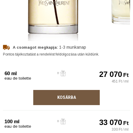
1-3 munkanap
A csomagot megkapja:
Pontos tájékoztatást a rendelést feldolgozása után küldünk.
27 070
60 ml
Ft
eau de toilette
451 Ft / ml
KOSÁRBA
33 070
100 ml
Ft
eau de toilette
330 Ft / ml