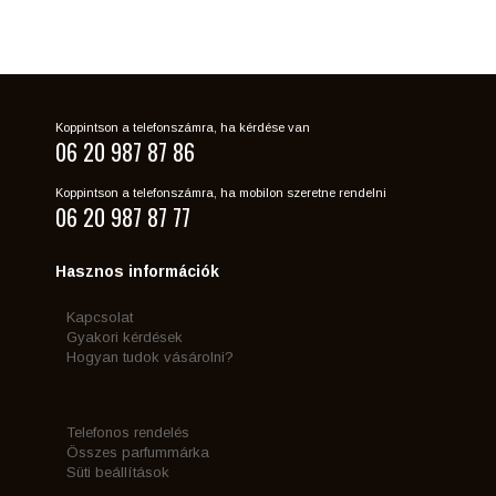
Koppintson a telefonszámra, ha kérdése van
06 20 987 87 86
Koppintson a telefonszámra, ha mobilon szeretne rendelni
06 20 987 87 77
Hasznos információk
Kapcsolat
Gyakori kérdések
Hogyan tudok vásárolni?
Telefonos rendelés
Összes parfummárka
Süti beállítások