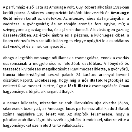
A parfümház első illata az Amouage volt, Guy Robert alkotása 1983-ban
került piacra. A sikeres kompozíciót később átnevezték és
Amouage
Gold
néven került az üzletekbe. Az intenzív, nőies illat nyitányában a
vadrózsa, a gyöngyvirág és az tömjén aromája forr egybe, míg a
szívjegyben a gazdag mirha, és a jázmin dominál. A lezárás igen gazdag
összetevőkben. Az érzéki ámbra és a pézsma, a különleges cibet, a
finom cédrusfa és szantálfa különleges elegye nyűgözi le a csodálatos
illat viselőjét és annak környezetét.
Ahogy a legtöbb Amouage női illatnak a csomagolása, ennek a csodás
esszenciának a megjelenése is felettébb esztétikus. A fényűző és
tetszetős kivitelezés megalkotását a Ruwi mecset ihlette, a gyönyörű,
francia ólomkristályból készül palack 24 karátos arannyal bevont
díszítést kapott. Érdekesség, hogy míg a
női illatok
legtöbbjét az
említett Ruwi mecset ihlette, úgy a
férfi illatok
csomagolásán Oman
hagyományos tőrjét, a khanjart láthatjuk.
A nemes küldetés, miszerint az arab illatkultúra újra divatba jöjjön,
sikeresnek bizonyult, az Amouage luxus parfümház által kiadott illatok
száma napjainkra 130 felett van. Az alapítók felismerése, hogy a
páratlan arab illatvilágot ötvözzék a globális trendekkel, sikerre vitte a
hagyományokat szem elött tartó vállalkozást.