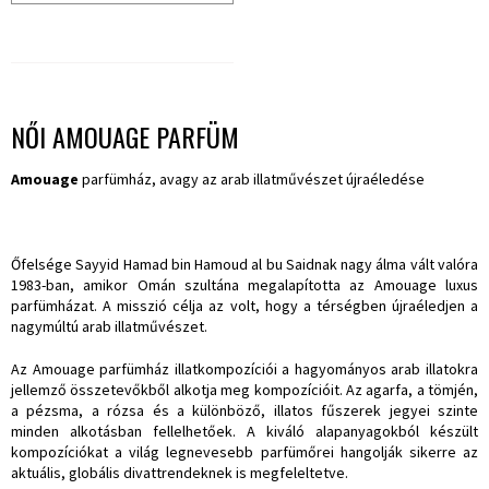
NŐI AMOUAGE PARFÜM
Amouage
parfümház, avagy az arab illatművészet újraéledése
Őfelsége Sayyid Hamad bin Hamoud al bu Saidnak nagy álma vált valóra
1983-ban, amikor Omán szultána megalapította az Amouage luxus
parfümházat. A misszió célja az volt, hogy a térségben újraéledjen a
nagymúltú arab illatművészet.
Az Amouage parfümház illatkompozíciói a hagyományos arab illatokra
jellemző összetevőkből alkotja meg kompozícióit. Az agarfa, a tömjén,
a pézsma, a rózsa és a különböző, illatos fűszerek jegyei szinte
minden alkotásban fellelhetőek. A kiváló alapanyagokból készült
kompozíciókat a világ legnevesebb parfümőrei hangolják sikerre az
aktuális, globális divattrendeknek is megfeleltetve.