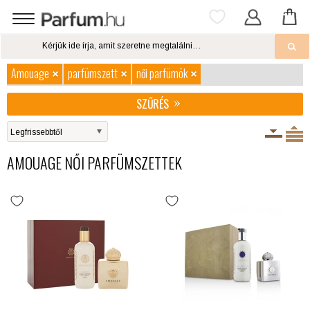
Amouage
parfümszett
női parfümök
SZŰRÉS
AMOUAGE NŐI PARFÜMSZETTEK