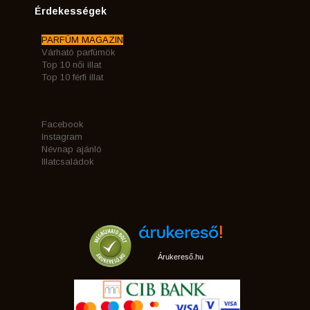
Érdekességek
PARFÜM MAGAZIN
Várható parfümök
Top 10 női illat
Top 10 férfi illat
Facebook
Instagram
Névnap ajánló
Illatcsaládok
Árukereső.hu