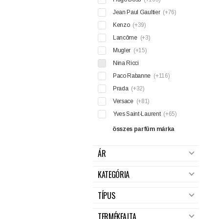
Jean Paul Gaultier
(+76)
Kenzo
(+39)
Lancôme
(+3)
Mugler
(+15)
Nina Ricci
Paco Rabanne
(+116)
Prada
(+32)
Versace
(+81)
Yves Saint-Laurent
(+65)
összes parfüm márka
ÁR
KATEGÓRIA
TÍPUS
TERMÉKFAJTA