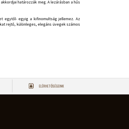
z akkordjai határozzák meg. A lezárásban a hűs
et egytől- egyig a kifinomultság jellemez. Az
okat rejtő, különleges, elegáns üvegek számos
ELÉRHETŐSÉGEINK