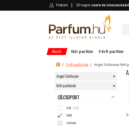
Fiókom
30 napos
csere és visszavásár
Akció
Női parfüm
Férfi parfüm
Férfi parfümök
Angel Schlesser férfi 
A
×
Angel Schlesser
×
férfi parfümök
SZŰRÉS
CÉLCSOPORT
női
(+5)
L
férfi
unisex