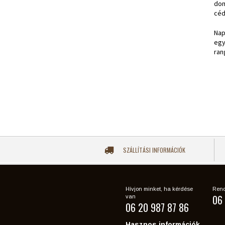
dom
céd
Nap
egy
ran
SZÁLLÍTÁSI INFORMÁCIÓK
Hívjon minket, ha kérdése
Rend
06 
van
06 20 987 87 86
Hasznos információk