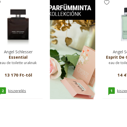
Angel Schlesser
Angel S
Essential
Esprit De
eau de toilette uraknak
eau de toil
13 170 Ft-tól
14 4
2
1
kiszerelés
kisze