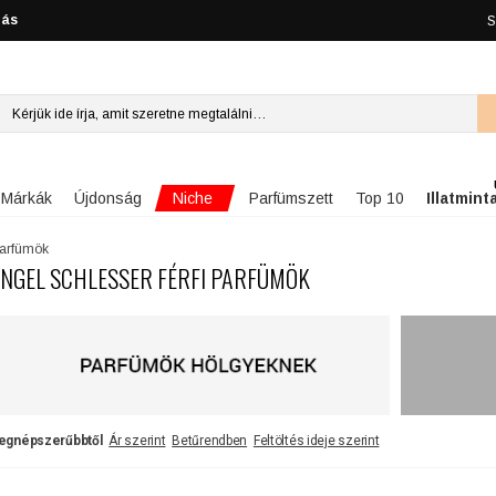
lás
S
Niche
Márkák
Újdonság
Parfümszett
Top 10
Illatmint
parfümök
NGEL SCHLESSER FÉRFI PARFÜMÖK
egnépszerűbbtől
Ár szerint
Betűrendben
Feltöltés ideje szerint