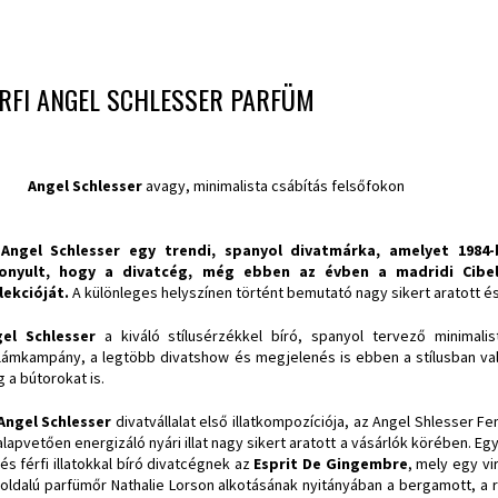
RFI ANGEL SCHLESSER PARFÜM
Angel Schlesser
avagy, minimalista csábítás felsőfokon
Angel Schlesser egy trendi, spanyol divatmárka, amelyet 1984-
zonyult, hogy a divatcég, még ebben az évben a madridi Cibe
lekcióját.
A különleges helyszínen történt bemutató nagy sikert aratott és
el Schlesser
a kiváló stílusérzékkel bíró, spanyol tervező minimalist
lámkampány, a legtöbb divatshow és megjelenés is ebben a stílusban val
 a bútorokat is.
Angel Schlesser
divatvállalat első illatkompozíciója, az Angel Shlesser Fe
alapvetően energizáló nyári illat nagy sikert aratott a vásárlók körében. 
 és férfi illatokkal bíró divatcégnek az
Esprit De Gingembre
, mely egy vi
oldalú parfümőr Nathalie Lorson alkotásának nyitányában a bergamott, a ró