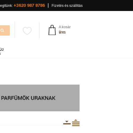
+3620 987 8786
egítünk:
Fizetés és szállítás
A kosár
üres
ÚJ
a