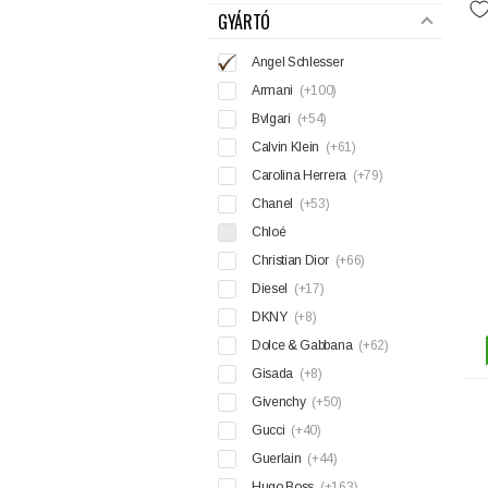
GYÁRTÓ
Angel Schlesser
Armani
(+100)
Bvlgari
(+54)
Calvin Klein
(+61)
Carolina Herrera
(+79)
Chanel
(+53)
Chloé
Christian Dior
(+66)
Diesel
(+17)
DKNY
(+8)
Dolce & Gabbana
(+62)
Gisada
(+8)
Givenchy
(+50)
Gucci
(+40)
Guerlain
(+44)
Hugo Boss
(+163)