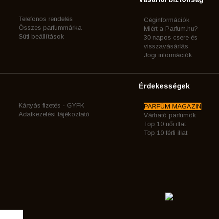
Telefonos rendelés
Céginformációk
Összes parfummárka
Miért a Parfum.hu?
Süti beállítások
30 napos csere és
visszavásárlás
Jogi információk
Érdekességek
Kártyás fizetés - GYFK
PARFÜM MAGAZIN
Adatkezelési tájékoztató
Várható parfümök
Top 10 női illat
Top 10 férfi illat