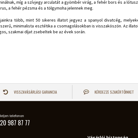
inálnak, míg a szívjegy arculatát a gyömbér virág, a fehér bors és a lótus
rus, a fehér pézsma és a tölgymoha jelennek meg.
jainkra több, mint 50 sikeres illatot jegyez a spanyol divatcég, melyek
szerű, minimalista esztétika a csomagolásokban is visszaköszön. Az illat
gos, szakmai díjat zsebeltek be az évek során.
VISSZAVÁSÁRLÁSI GARANCIA
KÉRDEZZE SZAKÉRTŐINKET
eljen telefonon
20 987 87 77
Vásárlói biztonság