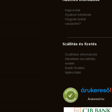
Kapcsolat
Gyakori kérdések
Hogyan tudok
vásárolni?
Szállítás és fizetés
Szállítási információk
Sikertelen kiszállítás
esetén
Banki fizetési
tájékoztató
Árukereső.hu