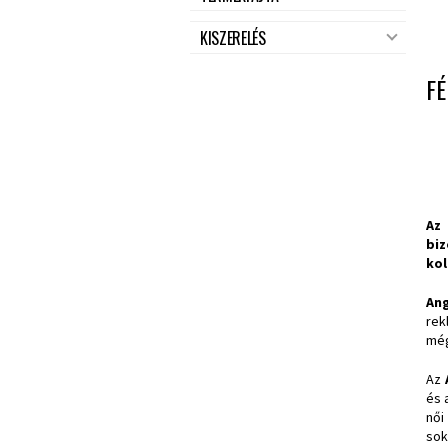
KISZERELÉS
FÉ
Az 
bi
kol
Ang
rek
még
Az
és 
női
sok