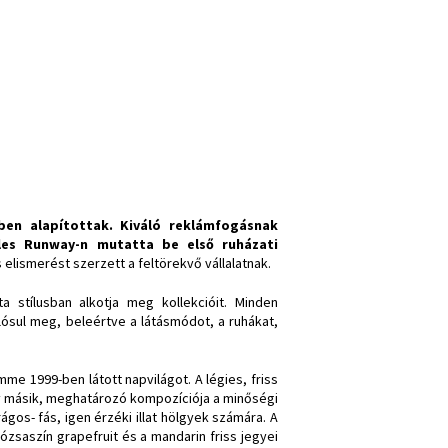
ben alapítottak. Kiváló reklámfogásnak
les Runway-n mutatta be első ruházati
 elismerést szerzett a feltörekvő vállalatnak.
a stílusban alkotja meg kollekcióit. Minden
ósul meg, beleértve a látásmódot, a ruhákat,
mme 1999-ben látott napvilágot. A légies, friss
Egy másik, meghatározó kompozíciója a minőségi
rágos- fás, igen érzéki illat hölgyek számára. A
zsaszín grapefruit és a mandarin friss jegyei