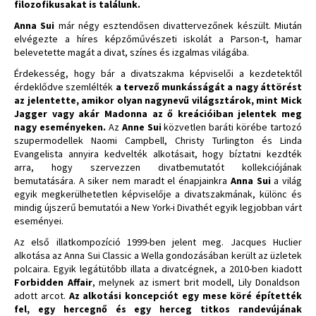
filozofikusakat is találunk.
Anna Sui
már négy esztendősen divattervezőnek készült. Miután
elvégezte a híres képzőművészeti iskolát a Parson-t, hamar
belevetette magát a divat, színes és izgalmas világába.
Érdekesség, hogy bár a divatszakma képviselői a kezdetektől
érdeklődve szemlélték
a tervező munkásságát a nagy áttörést
az jelentette, amikor olyan nagynevű világsztárok, mint Mick
Jagger vagy akár Madonna az ő kreációiban jelentek meg
nagy eseményeken.
Az
Anne Sui
közvetlen baráti körébe tartozó
szupermodellek Naomi Campbell, Christy Turlington és Linda
Evangelista annyira kedvelték alkotásait, hogy bíztatni kezdték
arra, hogy szervezzen divatbemutatót kollekciójának
bemutatására. A siker nem maradt el énapjainkra
Anna Sui
a világ
egyik megkerülhetetlen képviselője a divatszakmának, különc és
mindig újszerű bemutatói a New York-i Divathét egyik legjobban várt
eseményei.
Az első illatkompozíció 1999-ben jelent meg. Jacques Huclier
alkotása az Anna Sui Classic a Wella gondozásában került az üzletek
polcaira. Egyik legátütőbb illata a divatcégnek, a 2010-ben kiadott
Forbidden Affair
, melynek az ismert brit modell, Lily Donaldson
adott arcot.
Az alkotási koncepciót egy mese köré építették
fel, egy hercegnő és egy herceg titkos randevújának