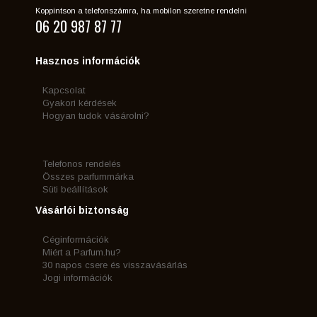
Koppintson a telefonszámra, ha mobilon szeretne rendelni
06 20 987 87 77
Hasznos információk
Kapcsolat
Gyakori kérdések
Hogyan tudok vásárolni?
Telefonos rendelés
Összes parfummárka
Süti beállítások
Vásárlói biztonság
Céginformációk
Miért a Parfum.hu?
30 napos csere és visszavásárlás
Jogi információk