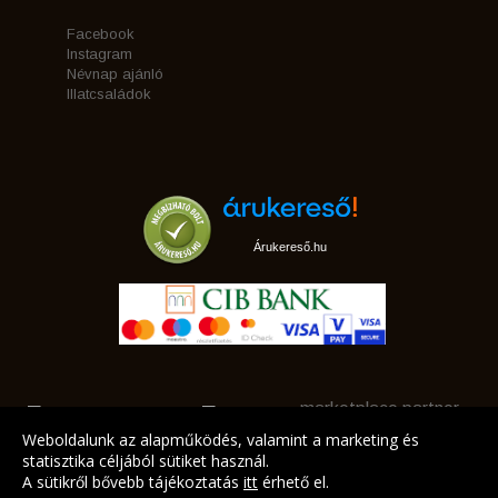
Facebook
Instagram
Névnap ajánló
Illatcsaládok
Árukereső.hu
marketplace partner
Weboldalunk az alapműködés, valamint a marketing és
statisztika céljából sütiket használ.
A sütikről bővebb tájékoztatás
itt
érhető el.