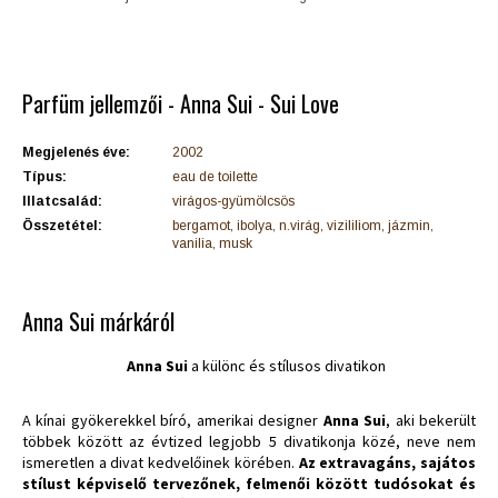
Parfüm jellemzői - Anna Sui - Sui Love
Megjelenés éve:
2002
Típus:
eau de toilette
Illatcsalád:
virágos-gyümölcsös
Összetétel:
bergamot, ibolya, n.virág, vizililiom, jázmin,
vanilia, musk
Anna Sui márkáról
Anna Sui
a különc és stílusos divatikon
A kínai gyökerekkel bíró, amerikai designer
Anna Sui
, aki bekerült
többek között az évtized legjobb 5 divatikonja közé, neve nem
ismeretlen a divat kedvelőinek körében.
Az extravagáns, sajátos
stílust képviselő tervezőnek, felmenői között tudósokat és