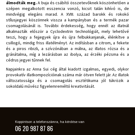
álmodták meg.
A buja és csábító összetevőknek köszönhetően a
szépen megalkotott esszencia vonzó, kicsit talán kihívó is, de
mindvégig elegáns marad. A XVIII. század barokk és rokokó
stílusjegyei köszönnek vissza a kampányban és a termék pazar
csomagolásánál is. További érdekesség, hogy ennél az illatnál
alkalmazták először a Cyclodextrin technológiát, mely lehetővé
teszi, hogy a fejjegyek újra és újra felbukkanjanak, élénkítve a
csillogó, mindig friss illatélményt. Az indításban a citrom, a fekete
és a piros ribizli, a szívzónában a málna, az illatos rózsa és a
gránátalma, míg a lezárásban az ibolya, az érzéki pézsma és a
cédrus jegyei tűnnek fel.
Napjainkra az Anna Sui cég által kiadott izgalmas, egyedi, olykor
provokatív illatkompozícióinak száma már ötven felett jár. Az illatok
változatossága és a csomagolás esztétikuma jól tükrözik a
sokoldalú művész figyelemreméltó kreativitását.
Koppintson a telefonszámra, ha kérdése van
06 20 987 87 86