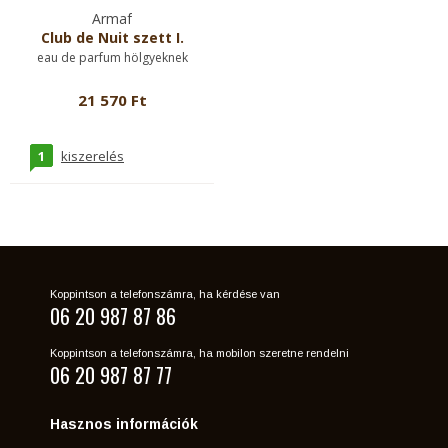
Armaf
Club de Nuit szett I.
eau de parfum hölgyeknek
21 570 Ft
1
kiszerelés
Koppintson a telefonszámra, ha kérdése van
06 20 987 87 86
Koppintson a telefonszámra, ha mobilon szeretne rendelni
06 20 987 87 77
Hasznos információk