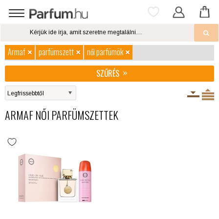
Armaf
parfümszett
női parfümök
SZŰRÉS
ARMAF NŐI PARFÜMSZETTEK