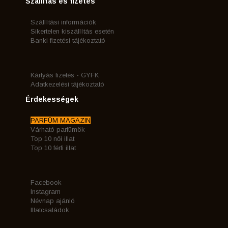
Szállítás és fizetés
Szállítási információk
Sikertelen kiszállítás esetén
Banki fizetési tájékoztató
Kártyás fizetés - GYFK
Adatkezelési tájékoztató
Érdekességek
PARFÜM MAGAZIN
Várható parfümök
Top 10 női illat
Top 10 férfi illat
Facebook
Instagram
Névnap ajánló
Illatcsaládok