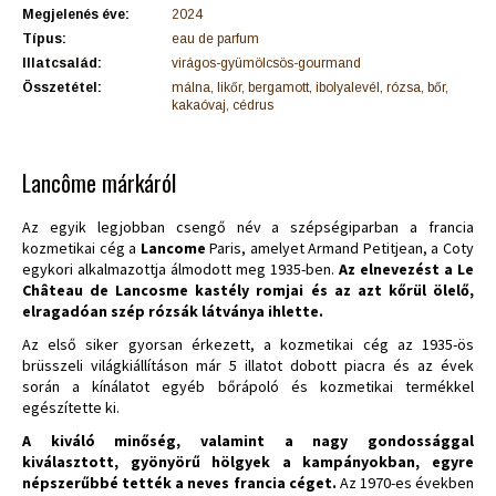
Megjelenés éve:
2024
Típus:
eau de parfum
Illatcsalád:
virágos-gyümölcsös-gourmand
Összetétel:
málna, likőr, bergamott, ibolyalevél, rózsa, bőr,
kakaóvaj, cédrus
Lancôme márkáról
Az egyik legjobban csengő név a szépségiparban a francia
kozmetikai cég a
Lancome
Paris, amelyet Armand Petitjean, a Coty
egykori alkalmazottja álmodott meg 1935-ben.
Az elnevezést a Le
Château de Lancosme kastély romjai és az azt kőrül ölelő,
elragadóan szép rózsák látványa ihlette.
Az első siker gyorsan érkezett, a kozmetikai cég az 1935-ös
brüsszeli világkiállításon már 5 illatot dobott piacra és az évek
során a kínálatot egyéb bőrápoló és kozmetikai termékkel
egészítette ki.
A kiváló minőség, valamint a nagy gondossággal
kiválasztott, gyönyörű hölgyek a kampányokban, egyre
népszerűbbé tették a neves francia céget.
Az 1970-es években