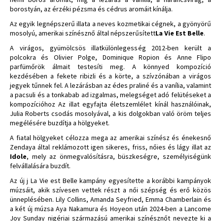
borostyán, az érzéki pézsma és cédrus aromáit kínálja.
Az egyik legnépszerű illata a neves kozmetikai cégnek, a gyönyörű
mosolyú, amerikai színésznő által népszerűsített
La Vie Est Belle
.
A virágos, gyümölcsös illatkülönlegesség 2012-ben került a
polcokra és Olivier Polge, Dominique Ropion és Anne Flipo
parfümőrök álmait testesíti meg. A könnyed kompozíció
kezdésében a fekete ribizli és a körte, a szívzónában a virágos
jegyek tűnnek fel. A lezárásban az édes praliné és a vanília, valamint
a pacsuli és a tonkabab ad izgalmas, melegséget adó felütéseket a
kompozícióhoz Az illat egyfajta életszemlélet kínál használóinak,
Julia Roberts csodás mosolyával, a kis dolgokban való öröm teljes
megélésére buzdítja a hölgyeket.
A fiatal hölgyeket célozza mega az amerikai színész és énekesnő
Zendaya által reklámozott igen sikeres, friss, nőies és lágy illat az
Idole
, mely az önmegvalósításra, büszkeségre, személyiségünk
felvállalására buzdít.
Az új j La Vie est Belle kampány egyesítette a korábbi kampányok
múzsáit, akik szívesen vettek részt a női szépség és erő közös
ünneplésében. Lily Collins, Amanda Seyfried, Emma Chamberlain és
a két új múzsa Aya Nakamura és Hoyeon után 2024-ben a Lancome
Joy Sunday nigériai származású amerikai színésznőt nevezte ki a