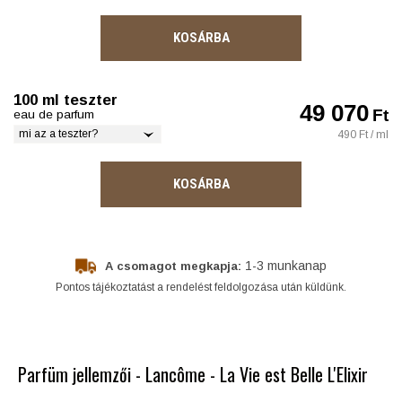
KOSÁRBA
100 ml teszter
49 070
Ft
eau de parfum
mi az a teszter?
490 Ft / ml
KOSÁRBA
1-3 munkanap
A csomagot megkapja:
Pontos tájékoztatást a rendelést feldolgozása után küldünk.
Parfüm jellemzői - Lancôme - La Vie est Belle L'Elixir