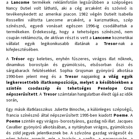
a
Lancome
termékek reklámfotóin legsűrűbben a szépséges
Nancy Dutiel volt látható, aki a cég arcaként és szóvivő is
tevékenykedett az amerikai piacon. 1982 végén Dutielt Isabella
Rossellini váltotta Lancome arcaként, a karizmatikus, szép
színésznő, egyedi vonásait egészen 1996-ig csodálhattuk a
termékeken. Érdekesség, hogy a tehetséges színésznő, nem
csupán reklámozta, de aktívan részt is vett a
Lancome
kozmetikai
vállalat egyik legikonikusabb illatának a
Tresor
-nak a
kifejlesztésében.
A
Trésor
egy keleties, enyhén fűszeres, virágos illat nőknek,
dinamikus borostyán és gyümölcsös, elsősorban őszi és
sárgabarack felütésekkel. Sophia Grojsman gyönyörű alkotása
1990-ben jelent meg és a
Tresor
napjainkig
a világ egyik
legkeresettebb illatkompozíciója, melyet a későbbiekben a
szintén csodaszép és tehetséges Penelope Cruz
népszerűsített
. A
Tresor
számtalan hangulatban éledt újjá az idők
során,
Egy másik illatklasszikus Juliette Binoche, a különleges szépségű,
francia színésznő által népszerűsített 1995-ben kiadott
Poeme
. A
Poeme
szintén egy virágos- borostyános, gazdag női illat. Jacques
Cavallier gyönyörű alkotásában, a nyitányban virágos, gyümölcsös
és zöld jegyek jelentkeznek be. A szívzóna gazdag virágesőt és
némi bőrös aromát, míg a lezárás a vanília, a narancsvirág, a