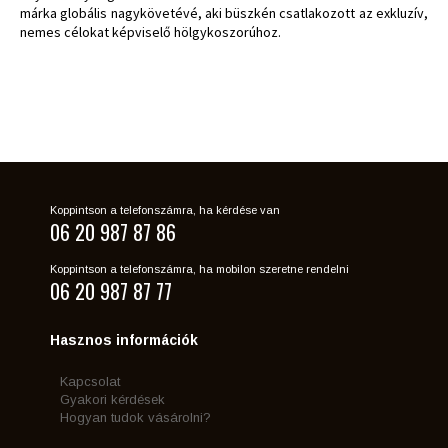
márka globális nagykövetévé, aki büszkén csatlakozott az exkluzív,
nemes célokat képviselő hölgykoszorúhoz.
Koppintson a telefonszámra, ha kérdése van
06 20 987 87 86
Koppintson a telefonszámra, ha mobilon szeretne rendelni
06 20 987 87 77
Hasznos információk
Kapcsolat
Gyakori kérdések
Hogyan tudok vásárolni?