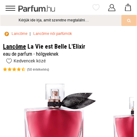
Lancôme
Lancôme női parfümök
Lancôme
La Vie est Belle L'Elixir
eau de parfum - hölgyeknek
Kedvencek közé
(
50
értékelés)