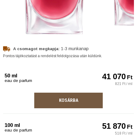
1-3 munkanap
A csomagot megkapja:
Pontos tájékoztatást a rendelést feldolgozása után küldünk.
41 070
50 ml
Ft
eau de parfum
821 Ft / ml
KOSÁRBA
51 870
100 ml
Ft
eau de parfum
518 Ft / ml