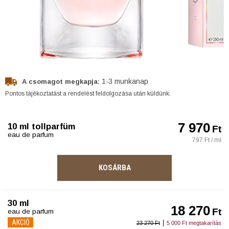
1-3 munkanap
A csomagot megkapja:
Pontos tájékoztatást a rendelést feldolgozása után küldünk.
7 970
10 ml tollparfüm
Ft
eau de parfum
797 Ft / ml
KOSÁRBA
30 ml
18 270
Ft
eau de parfum
AKCIÓ
|
23 270 Ft
5 000 Ft megtakarítás