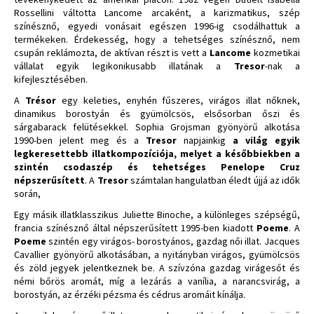
Rossellini váltotta Lancome arcaként, a karizmatikus, szép
színésznő, egyedi vonásait egészen 1996-ig csodálhattuk a
termékeken. Érdekesség, hogy a tehetséges színésznő, nem
csupán reklámozta, de aktívan részt is vett a
Lancome
kozmetikai
vállalat egyik legikonikusabb illatának a
Tresor
-nak a
kifejlesztésében.
A
Trésor
egy keleties, enyhén fűszeres, virágos illat nőknek,
dinamikus borostyán és gyümölcsös, elsősorban őszi és
sárgabarack felütésekkel. Sophia Grojsman gyönyörű alkotása
1990-ben jelent meg és a
Tresor
napjainkig
a világ egyik
legkeresettebb illatkompozíciója, melyet a későbbiekben a
szintén csodaszép és tehetséges Penelope Cruz
népszerűsített
. A
Tresor
számtalan hangulatban éledt újjá az idők
során,
Egy másik illatklasszikus Juliette Binoche, a különleges szépségű,
francia színésznő által népszerűsített 1995-ben kiadott
Poeme
. A
Poeme
szintén egy virágos- borostyános, gazdag női illat. Jacques
Cavallier gyönyörű alkotásában, a nyitányban virágos, gyümölcsös
és zöld jegyek jelentkeznek be. A szívzóna gazdag virágesőt és
némi bőrös aromát, míg a lezárás a vanília, a narancsvirág, a
borostyán, az érzéki pézsma és cédrus aromáit kínálja.