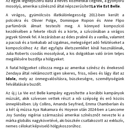
Az egyik legnépszerű illata a neves kozmetikai cégnek, a gyönyörű
mosolyú, amerikai színésznő által népszerűsített
La Vie Est Belle
.
A virágos, gyümölcsös illatkülönlegesség 2012-ben került a
polcokra és Olivier Polge, Dominique Ropion és Anne Flipo
parfümőrök álmait testesíti meg. A könnyed kompozíció
kezdésében a fekete ribizli és a körte, a szívzónában a virágos
jegyek tűnnek fel. A lezárásban az édes praliné és a vanília, valamint
a pacsuli és a tonkabab ad izgalmas, melegséget adó felütéseket a
kompozícióhoz Az illat egyfajta életszemlélet kínál használóinak,
Julia Roberts csodás mosolyával, a kis dolgokban való öröm teljes
megélésére buzdítja a hölgyeket.
A fiatal hölgyeket célozza mega az amerikai színész és énekesnő
Zendaya által reklámozott igen sikeres, friss, nőies és lágy illat az
Idole
, mely az önmegvalósításra, büszkeségre, személyiségünk
felvállalására buzdít.
Az új j La Vie est Belle kampány egyesítette a korábbi kampányok
múzsáit, akik szívesen vettek részt a női szépség és erő közös
ünneplésében. Lily Collins, Amanda Seyfried, Emma Chamberlain és
a két új múzsa Aya Nakamura és Hoyeon után 2024-ben a Lancome
Joy Sunday nigériai származású amerikai színésznőt nevezte ki a
márka globális nagykövetévé, aki büszkén csatlakozott az exkluzív,
nemes célokat képviselő hölgykoszorúhoz.