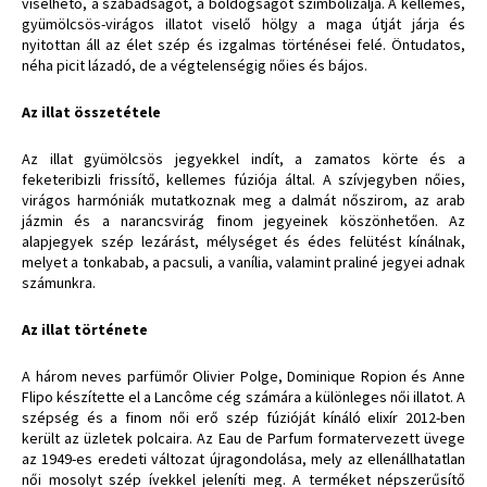
viselhető, a szabadságot, a boldogságot szimbolizálja. A kellemes,
gyümölcsös-virágos illatot viselő hölgy a maga útját járja és
nyitottan áll az élet szép és izgalmas történései felé. Öntudatos,
néha picit lázadó, de a végtelenségig nőies és bájos.
Az illat összetétele
Az illat gyümölcsös jegyekkel indít, a zamatos körte és a
feketeribizli frissítő, kellemes fúziója által. A szívjegyben nőies,
virágos harmóniák mutatkoznak meg a dalmát nőszirom, az arab
jázmin és a narancsvirág finom jegyeinek köszönhetően. Az
alapjegyek szép lezárást, mélységet és édes felütést kínálnak,
melyet a tonkabab, a pacsuli, a vanília, valamint praliné jegyei adnak
számunkra.
Az illat története
A három neves parfümőr Olivier Polge, Dominique Ropion és Anne
Flipo készítette el a Lancôme cég számára a különleges női illatot. A
szépség és a finom női erő szép fúzióját kínáló elixír 2012-ben
került az üzletek polcaira. Az Eau de Parfum formatervezett üvege
az 1949-es eredeti változat újragondolása, mely az ellenállhatatlan
női mosolyt szép ívekkel jeleníti meg. A terméket népszerűsítő