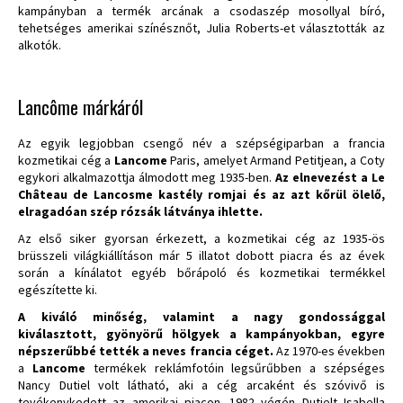
kampányban a termék arcának a csodaszép mosollyal bíró,
tehetséges amerikai színésznőt, Julia Roberts-et választották az
alkotók.
Lancôme márkáról
Az egyik legjobban csengő név a szépségiparban a francia
kozmetikai cég a
Lancome
Paris, amelyet Armand Petitjean, a Coty
egykori alkalmazottja álmodott meg 1935-ben.
Az elnevezést a Le
Château de Lancosme kastély romjai és az azt kőrül ölelő,
elragadóan szép rózsák látványa ihlette.
Az első siker gyorsan érkezett, a kozmetikai cég az 1935-ös
brüsszeli világkiállításon már 5 illatot dobott piacra és az évek
során a kínálatot egyéb bőrápoló és kozmetikai termékkel
egészítette ki.
A kiváló minőség, valamint a nagy gondossággal
kiválasztott, gyönyörű hölgyek a kampányokban, egyre
népszerűbbé tették a neves francia céget.
Az 1970-es években
a
Lancome
termékek reklámfotóin legsűrűbben a szépséges
Nancy Dutiel volt látható, aki a cég arcaként és szóvivő is
tevékenykedett az amerikai piacon. 1982 végén Dutielt Isabella