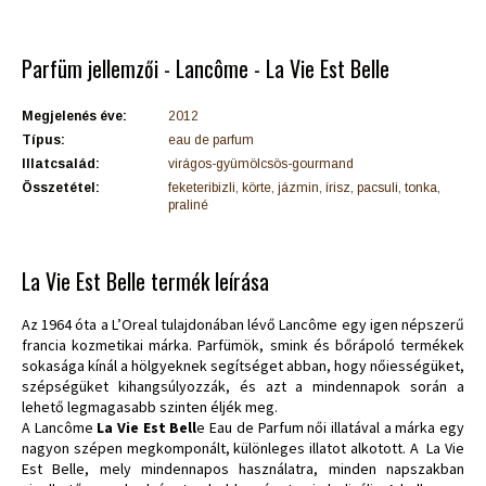
Parfüm jellemzői - Lancôme - La Vie Est Belle
Megjelenés éve:
2012
Típus:
eau de parfum
Illatcsalád:
virágos-gyümölcsös-gourmand
Összetétel:
feketeribizli, körte, jázmin, írisz, pacsuli, tonka,
praliné
La Vie Est Belle termék leírása
Az 1964 óta a L’Oreal tulajdonában lévő Lancôme egy igen népszerű
francia kozmetikai márka. Parfümök, smink és bőrápoló termékek
sokasága kínál a hölgyeknek segítséget abban, hogy nőiességüket,
szépségüket kihangsúlyozzák, és azt a mindennapok során a
lehető legmagasabb szinten éljék meg.
A Lancôme
La Vie Est Bell
e Eau de Parfum női illatával a márka egy
nagyon szépen megkomponált, különleges illatot alkotott. A La Vie
Est Belle, mely mindennapos használatra, minden napszakban