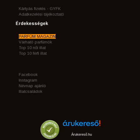
Kártyás fizetés - GYFK
Adatkezelési tájékoztató
Érdekességek
PARFÜM MAGAZIN
Várható parfümök
Top 10 női illat
Top 10 férfi illat
Facebook
Instagram
Névnap ajánló
Illatcsaládok
Árukereső.hu