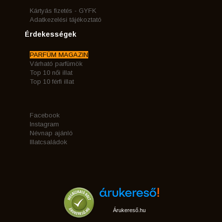
Kártyás fizetés - GYFK
Adatkezelési tájékoztató
Érdekességek
PARFÜM MAGAZIN
Várható parfümök
Top 10 női illat
Top 10 férfi illat
Facebook
Instagram
Névnap ajánló
Illatcsaládok
Árukereső.hu