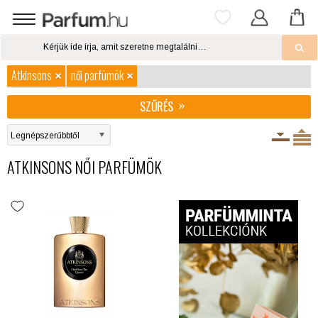
Atkinsons
női parfümök
SZŰRÉS
ATKINSONS NŐI PARFÜMÖK