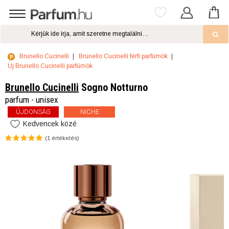
Brunello Cucinelli
Brunello Cucinelli férfi parfümök
Új Brunello Cucinelli parfümök
Brunello Cucinelli
Sogno Notturno
parfum - unisex
ÚJDONSÁG
NICHE
Kedvencek közé
(
1
értékelés)