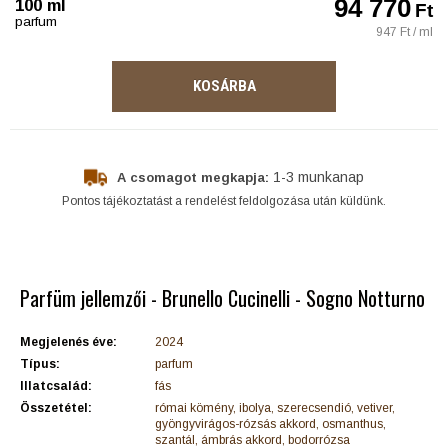
94 770
100 ml
Ft
parfum
947 Ft / ml
KOSÁRBA
1-3 munkanap
A csomagot megkapja:
Pontos tájékoztatást a rendelést feldolgozása után küldünk.
Parfüm jellemzői - Brunello Cucinelli - Sogno Notturno
Megjelenés éve:
2024
Típus:
parfum
Illatcsalád:
fás
Összetétel:
római kömény, ibolya, szerecsendió, vetiver,
gyöngyvirágos-rózsás akkord, osmanthus,
szantál, ámbrás akkord, bodorrózsa