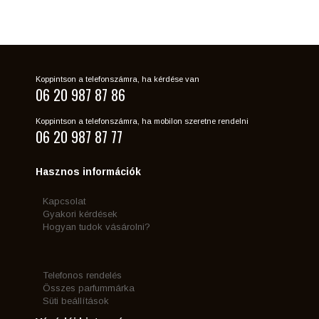
Koppintson a telefonszámra, ha kérdése van
06 20 987 87 86
Koppintson a telefonszámra, ha mobilon szeretne rendelni
06 20 987 87 77
Hasznos információk
Kapcsolat
Gyakori kérdések
Hogyan tudok vásárolni?
Telefonos rendelés
Összes parfummárka
Süti beállítások