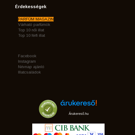
Érdekességek
PARFÜM MAGAZIN
Várható parfümök
Top 10 női illat
Top 10 férfi illat
Facebook
Instagram
Névnap ajánló
Illatcsaládok
Árukereső.hu