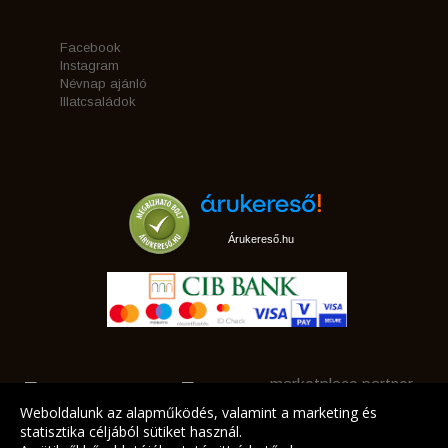
Facebook
Instagram
Névnap ajánló
Illatcsaládok
Árukereső.hu
marketplace partner
Weboldalunk az alapműködés, valamint a marketing és
statisztika céljából sütiket használ.