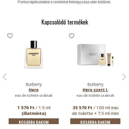
Pontos tájékoztatást a rendelést feldolgozása után küldünk.
Kapcsolódó termékek
Burberry
Burberry
Hero
Hero szett I.
eau de toilette uraknak
eau de toilette uraknak
1 570 Ft
/ 1.5 ml
35 570 Ft
/ 100 ml eau
(illatminta)
de toilette + 7.5 ml mini
p…
KOSÁRBA RAKOM
KOSÁRBA RAKOM