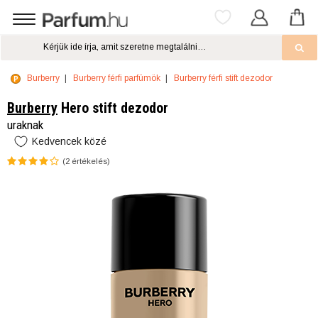
Burberry
Burberry férfi parfümök
Burberry férfi stift dezodor
Burberry
Hero stift dezodor
uraknak
Kedvencek közé
(
2
értékelés)