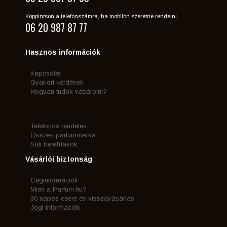
Koppintson a telefonszámra, ha mobilon szeretne rendelni
06 20 987 87 77
Hasznos információk
Kapcsolat
Gyakori kérdések
Hogyan tudok vásárolni?
Telefonos rendelés
Összes parfummárka
Süti beállítások
Vásárlói biztonság
Céginformációk
Miért a Parfum.hu?
30 napos csere és visszavásárlás
Jogi információk