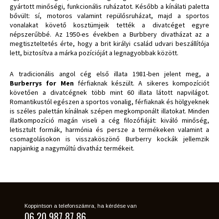
gyártott minőségi, funkcionális ruházatot. Később a kínálati paletta
bővült: sí, motoros valamint repülősruházat, majd a sportos
vonalakat követő kosztümjeik tették a divatcéget egyre
népszerűbbé. Az 1950-es években a Burbbery divatházat az a
megtiszteltetés érte, hogy a brit királyi család udvari beszállítója
lett, biztosítva a márka pozícióját a legnagyobbak között.
A tradicionális angol cég első illata 1981-ben jelent meg, a
Burberrys for Men
férfiaknak készült. A sikeres kompozíciót
követően a divatcégnek több mint 60 illata látott napvilágot.
Romantikustól egészen a sportos vonalig, férfiaknak és hölgyeknek
is széles palettán kínálnak szépen megkomponált illatokat. Minden
illatkompozíció magán viseli a cég filozófiáját: kiváló minőség,
letisztult formák, harmónia és persze a termékeken valamint a
csomagolásokon is visszaköszönő Burberry kockák jellemzik
napjainkig a nagymúltú divatház termékeit.
Koppintson a telefonszámra, ha kérdése van
06 20 987 87 86