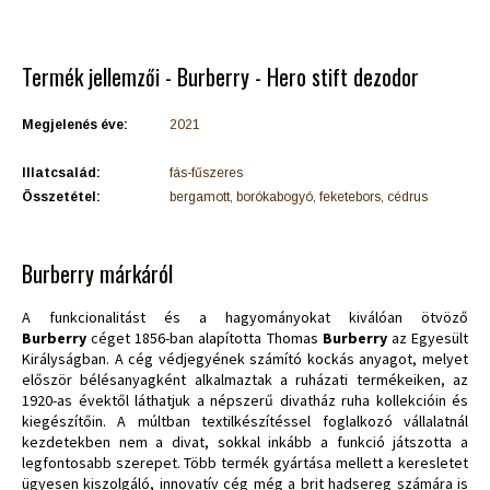
Termék jellemzői - Burberry - Hero stift dezodor
Megjelenés éve:
2021
Illatcsalád:
fás-fűszeres
Összetétel:
bergamott, borókabogyó, feketebors, cédrus
Burberry márkáról
A funkcionalitást és a hagyományokat kiválóan ötvöző
Burberry
céget 1856-ban alapította Thomas
Burberry
az Egyesült
Királyságban. A cég védjegyének számító kockás anyagot, melyet
először bélésanyagként alkalmaztak a ruházati termékeiken, az
1920-as évektől láthatjuk a népszerű divatház ruha kollekcióin és
kiegészítőin. A múltban textilkészítéssel foglalkozó vállalatnál
kezdetekben nem a divat, sokkal inkább a funkció játszotta a
legfontosabb szerepet. Több termék gyártása mellett a keresletet
ügyesen kiszolgáló, innovatív cég még a brit hadsereg számára is