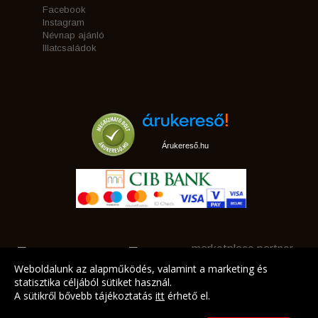
Facebook
Instagram
Névnap ajánló
Illatcsaládok
Árukereső.hu
marketplace partner
Weboldalunk az alapműködés, valamint a marketing és
statisztika céljából sütiket használ.
A sütikről bővebb tájékoztatás
itt
érhető el.
A LEGJOBB AJÁNLATAINK AZ ÖN CÍMÉRE!