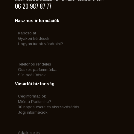
06 20 987 87 77
Hasznos információk
Kapcsolat
Gyakori kérdések
Hogyan tudok vásárolni?
Telefonos rendelés
Összes parfummárka
Süti beállítások
Vásárlói biztonság
Céginformációk
Miért a Parfum.hu?
30 napos csere és visszavásárlás
Jogi információk
Adatkezelés