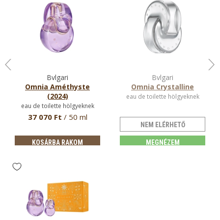
Bvlgari
Bvlgari
Omnia Améthyste
Omnia Crystalline
(2024)
eau de toilette hölgyeknek
eau de toilette hölgyeknek
37 070 Ft
/ 50 ml
NEM ELÉRHETŐ
KOSÁRBA RAKOM
MEGNÉZEM