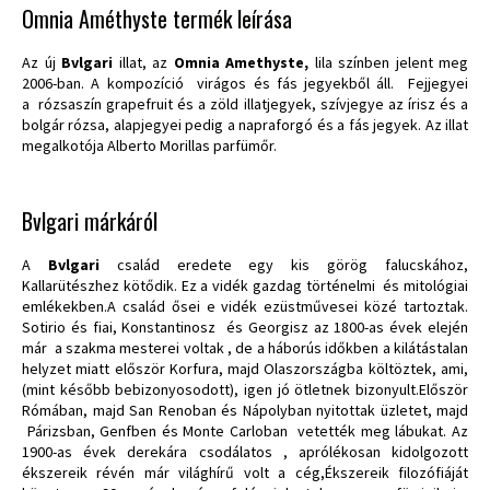
Omnia Améthyste termék leírása
Az új
Bvlgari
illat, az
Omnia Amethyste,
lila színben jelent meg
2006-ban. A kompozíció virágos és fás jegyekből áll. Fejjegyei
a rózsaszín grapefruit és a zöld illatjegyek, szívjegye az írisz és a
bolgár rózsa, alapjegyei pedig a napraforgó és a fás jegyek. Az illat
megalkotója Alberto Morillas parfümőr.
Bvlgari márkáról
A
Bvlgari
család eredete egy kis görög falucskához,
Kallarütészhez kötődik. Ez a vidék gazdag történelmi és mitológiai
emlékekben.A család ősei e vidék ezüstművesei közé tartoztak.
Sotirio és fiai, Konstantinosz és Georgisz az 1800-as évek elején
már a szakma mesterei voltak , de a háborús időkben a kilátástalan
helyzet miatt először Korfura, majd Olaszországba költöztek, ami,
(mint később bebizonyosodott), igen jó ötletnek bizonyult.Először
Rómában, majd San Renoban és Nápolyban nyitottak üzletet, majd
Párizsban, Genfben és Monte Carloban vetették meg lábukat. Az
1900-as évek derekára csodálatos , aprólékosan kidolgozott
ékszereik révén már világhírű volt a cég,Ékszereik filozófiáját