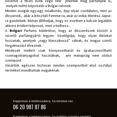
követve a 90-es évek vége felé jelentek meg parfümjeik is,
melyek méltó képviselői a Bvlgari névnek.
Minden üvegük egy-egy műalkotás, épp olyan csodálatos, mint az
ékszereik, akár a letisztult Femme-ra, akár az indiai ihletésú Jaipur-
ra gondolunk. Bátran állíthatjuk, hogy ez esetben a külcsín legalább
akkora értéket képvisel, mint a belbecs...
A
Bvlgari
Parfums küldetése, hogy az ékszerészek között a
vezető parfümgyártó legyen. Stratégiája, hogy olyan illatokat
hozzanak, amelyek „nagy klasszikussá” válnak, és magas szintű
forgalmazást élveznek.
Mindezek mellett csak környezetbarát és újrahasznosítható
csomagolóanyagokat használnak, ami manapság nem utolsó
szempont.
Vásárlóik egészen biztosan minden szempontból első osztályú
terméket mondhatnak magukénak.
Koppintson a telefonszámra, ha kérdése van
06 20 987 87 86
Koppintson a telefonszámra, ha mobilon szeretne rendelni