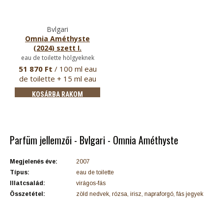
Bvlgari
Omnia Améthyste
(2024) szett I.
eau de toilette hölgyeknek
51 870 Ft
/ 100 ml eau
de toilette + 15 ml eau
de …
KOSÁRBA RAKOM
Parfüm jellemzői - Bvlgari - Omnia Améthyste
Megjelenés éve:
2007
Típus:
eau de toilette
Illatcsalád:
virágos-fás
Összetétel:
zöld nedvek, rózsa, irisz, napraforgó, fás jegyek