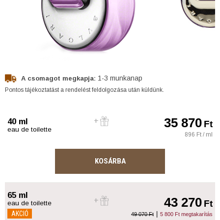
1-3 munkanap
A csomagot megkapja:
Pontos tájékoztatást a rendelést feldolgozása után küldünk.
35 870
40 ml
Ft
eau de toilette
896 Ft / ml
KOSÁRBA
65 ml
43 270
Ft
eau de toilette
AKCIÓ
|
49 070 Ft
5 800 Ft megtakarítás