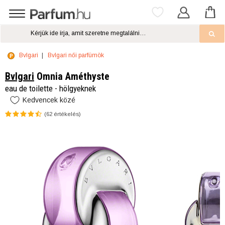
Bvlgari
Bvlgari női parfümök
Bvlgari
Omnia Améthyste
eau de toilette - hölgyeknek
Kedvencek közé
(
62
értékelés)