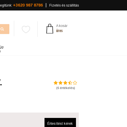
+3620 987 8786
egítünk:
Fizetés és szállítás
A kosár
üres
ÚJ
a
.
(
6
értékelés)
Értesítést kérek