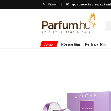
Fiókom
30 napos
csere és visszavásár
Akció
Női parfüm
Férfi parfüm