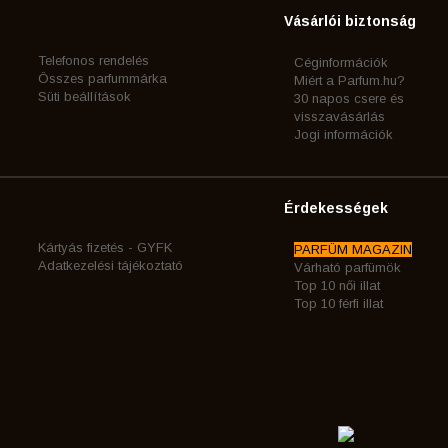
Vásárlói biztonság
Telefonos rendelés
Céginformációk
Összes parfummárka
Miért a Parfum.hu?
Süti beállítások
30 napos csere és
visszavásárlás
Jogi információk
Érdekességek
Kártyás fizetés - GYFK
PARFÜM MAGAZIN
Adatkezelési tájékoztató
Várható parfümök
Top 10 női illat
Top 10 férfi illat