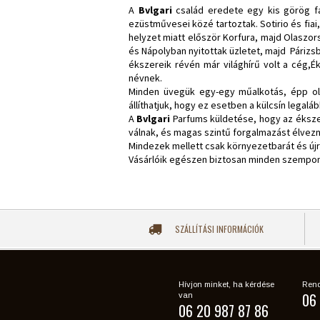
A
Bvlgari
család eredete egy kis görög fa
ezüstművesei közé tartoztak. Sotirio és fia
helyzet miatt először Korfura, majd Olaszo
és Nápolyban nyitottak üzletet, majd Páriz
ékszereik révén már világhírű volt a cég,É
névnek.
Minden üvegük egy-egy műalkotás, épp olya
állíthatjuk, hogy ez esetben a külcsín legalá
A
Bvlgari
Parfums küldetése, hogy az éksze
válnak, és magas szintű forgalmazást élvez
Mindezek mellett csak környezetbarát és ú
Vásárlóik egészen biztosan minden szempo
SZÁLLÍTÁSI INFORMÁCIÓK
Hívjon minket, ha kérdése
Rend
06 
van
06 20 987 87 86