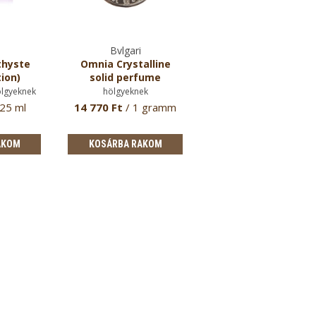
Bvlgari
Bvlgari
hyste
Omnia Crystalline
Omnia Améthyste
tion)
solid perfume
eau de toilette hölgyekne
ölgyeknek
hölgyeknek
 25 ml
14 770 Ft
/ 1 gramm
35 870 Ft
/ 40 ml
AKOM
KOSÁRBA RAKOM
KOSÁRBA RAKOM