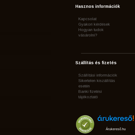
Hasznos információk
Kapcsolat
Gyakori kérdések
Hogyan tudok
vásárolni?
Szállítás és fizetés
Szállítási információk
Sikertelen kiszállítás
esetén
Banki fizetési
tájékoztató
Árukereső.hu