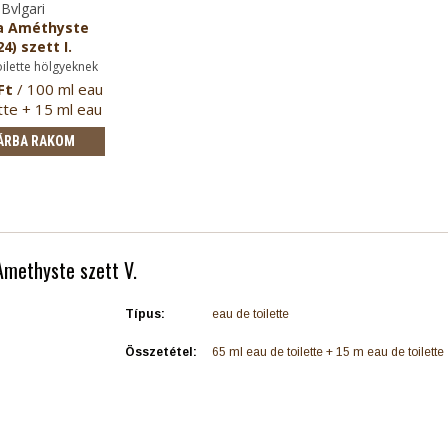
Bvlgari
a Améthyste
24) szett I.
oilette hölgyeknek
Ft
/ 100 ml eau
tte + 15 ml eau
de …
ÁRBA RAKOM
Amethyste szett V.
Típus:
eau de toilette
Összetétel:
65 ml eau de toilette + 15 m eau de toilette