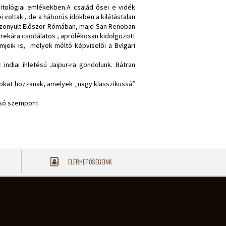
itológiai emlékekben.A család ősei e vidék
voltak , de a háborús időkben a kilátástalan
bizonyult.Először Rómában, majd San Renoban
rekára csodálatos , aprólékosan kidolgozott
mjeik is, melyek méltó képviselői a Bvlgari
ndiai ihletésú Jaipur-ra gondolunk. Bátran
tokat hozzanak, amelyek „nagy klasszikussá”
lsó szempont.
ELÉRHETŐSÉGEINK