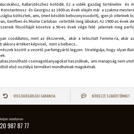
lucskához, Kallarütészhez kötődik. Ez a vidék gazdag történelmi és m
i, Konstantinosz és Georgisz az 1800-as évek elején már a szakma mesterei 
rszágba költöztek, ami, (mint később bebizonyosodott), igen jó ötletnek 
sban, Genfben és Monte Carloban vetették meg lábukat. Az 1900-as évek de
kszereik filozófiáját követve a 90-es évek vége felé jelentek meg parfü
n csodálatos, mint az ékszereik, akár a letisztult Femme-ra, akár az i
bb akkora értéket képvisel, mint a belbecs...
részek között a vezető parfümgyártó legyen. Stratégiája, hogy olyan illa
nek.
jrahasznosítható csomagolóanyagokat használnak, ami manapság nem uto
ntból első osztályú terméket mondhatnak magukénak.
VISSZAVÁSÁRLÁSI GARANCIA
KÉRDEZZE SZAKÉRTŐINKET
eljen telefonon
20 987 87 77