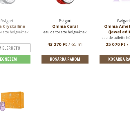
Bvlgari
Bvlgari
Bvlgari
 Crystalline
Omnia Coral
Omnia Amét
(jewel edi
oilette hölgyeknek
eau de toilette hölgyeknek
eau de toilette h
43 270 Ft
/ 65 ml
25 070 Ft
/
M ELÉRHETŐ
EGNÉZEM
KOSÁRBA RAKOM
KOSÁRBA R