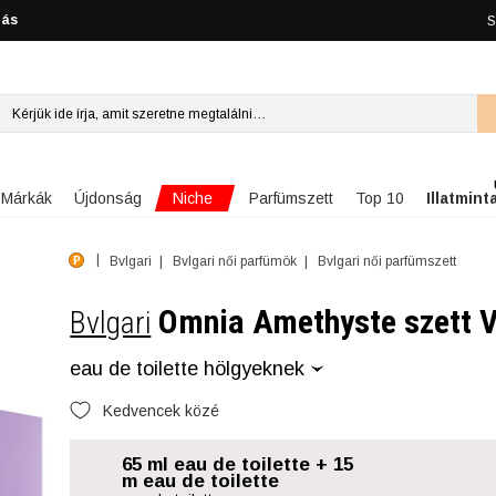
lás
S
Niche
Márkák
Újdonság
Parfümszett
Top 10
Illatmint
Bvlgari
Bvlgari női parfümök
Bvlgari női parfümszett
Omnia Amethyste szett V
Bvlgari
eau de toilette hölgyeknek
Kedvencek közé
65 ml eau de toilette + 15
m eau de toilette