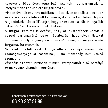
követve a 90-es évek vége felé jelentek meg parfümjeik is,
melyek méltó képviselői a Bvlgari névnek.
Minden üvegük egy-egy műalkotás, épp olyan csodálatos, mint az
ékszereik, akár a letisztult Femme-ra, akár az indiai ihletésú Jaipur-
ra gondolunk. Bátran állíthatjuk, hogy ez esetben a külcsín legalább
akkora értéket képvisel, mint a belbecs...
A
Bvlgari
Parfums küldetése, hogy az ékszerészek között a
vezető parfümgyártó legyen. Stratégiája, hogy olyan illatokat
hozzanak, amelyek „nagy klasszikussá” válnak, és magas szintű
forgalmazást élveznek.
Mindezek mellett csak környezetbarát és újrahasznosítható
csomagolóanyagokat használnak, ami manapság nem utolsó
szempont.
Vásárlóik egészen biztosan minden szempontból első osztályú
terméket mondhatnak magukénak.
Koppintson a telefonszámra, ha kérdése van
06 20 987 87 86