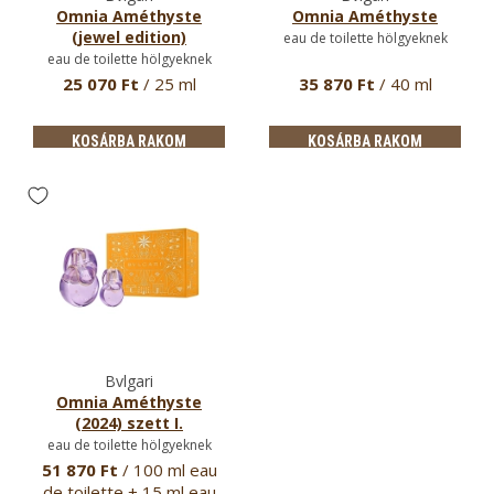
Omnia Améthyste
Omnia Améthyste
(jewel edition)
eau de toilette hölgyeknek
eau de toilette hölgyeknek
25 070 Ft
/ 25 ml
35 870 Ft
/ 40 ml
KOSÁRBA RAKOM
KOSÁRBA RAKOM
Bvlgari
Omnia Améthyste
(2024) szett I.
eau de toilette hölgyeknek
51 870 Ft
/ 100 ml eau
de toilette + 15 ml eau