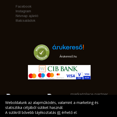
Facebook
Instagram
Névnap ajánló
Illatcsaládok
Árukereső.hu
marketplace partner
Weboldalunk az alapműködés, valamint a marketing és
statisztika céljából sütiket használ.
A sütikről bővebb tájékoztatás
itt
érhető el.