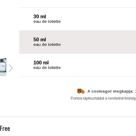
30 ml
eau de toilette
50 ml
eau de toilette
100 ml
eau de toilette
A csomagot megkapja:
Pontos tájékoztatást a rendelést feldol
 Free