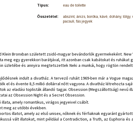
Típus:
eau de toilette
Összetétel:
abszint, ánizs, boróka, kávé, dohány, tölgy, 
pacsuli, fás jegyek
d Klein Bronxban született zsidó-magyar bevándorlók gyermekeként. New Y
tta meg egy gyerekkori barátjával, itt azonban csak kabátokat és ruhákat 
ein üzletébe és annyira megtetszettek Neki a munkái, hogy rögtön rendel
jlődésnek indult a divatház. A tervező ruháit 1969-ben már a Vogue mag
 el és évente 8,5 millió dollárral nőtt vagyona. A divatház létrehozta sajá
atok az eladási toplisták állandó tagjai. Obsession (Megszállottság) nevű illa
ozatai az Obsession Night és a Secret Obsession.
illata, amely romantikus, virágos jegyeivel csábít.
ent meg az utóbbi években.
rtos illatot, amely az első unisex, nőknek és férfiaknak egyaránt gyártott
ikussá vált illatokat, mint például a Contradiction, a Truth, az Euphoria és 