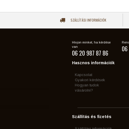
SZÁLLÍTÁSI INFORMÁCIÓK
Hívjon minket, ha kérdése
Rend
06 
van
06 20 987 87 86
Hasznos információk
Kapcsolat
Gyakori kérdések
Hogyan tudok
vásárolni?
Szállítás és fizetés
Szállítási információk