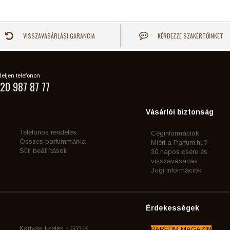
VISSZAVÁSÁRLÁSI GARANCIA
KÉRDEZZE SZAKÉRTŐINKET
eljen telefonon
20 987 87 77
Vásárlói biztonság
Telefonos rendelés
Céginformációk
Összes parfummárka
Miért a Parfum.hu?
Süti beállítások
30 napos csere és
visszavásárlás
Jogi információk
Érdekességek
Kártyás fizetés - GYFK
PARFÜM MAGAZIN