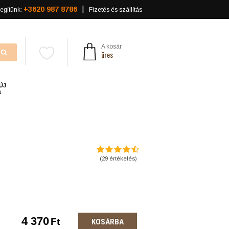
+3620 987 8786
egítünk:
Fizetés és szállítás
A kosár
üres
ÚJ
a
(
29
értékelés)
4 370
Ft
KOSÁRBA