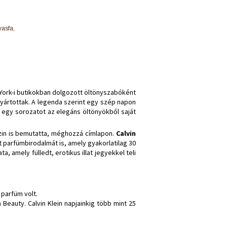
vasfa,
ork-i butikokban dolgozott öltönyszabóként
gyártottak. A legenda szerint egy szép napon
t egy sorozatot az elegáns öltönyökből saját
azin is bemutatta, méghozzá címlapon.
Calvin
t parfümbirodalmát is, amely gyakorlatilag 30
ta, amely fülledt, erotikus illat jegyekkel teli
 parfüm volt.
a Beauty. Calvin Klein napjainkig több mint 25