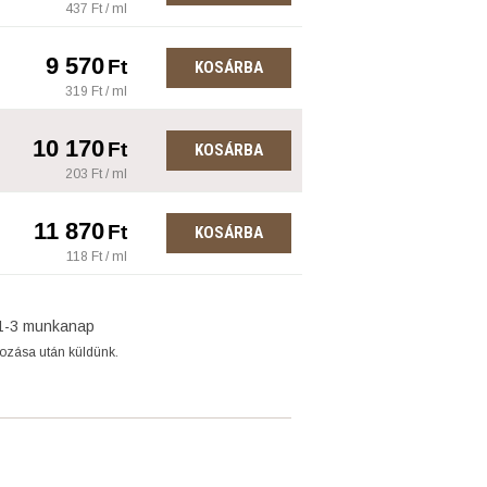
437 Ft / ml
9 570
Ft
KOSÁRBA
319 Ft / ml
10 170
Ft
KOSÁRBA
203 Ft / ml
11 870
Ft
KOSÁRBA
118 Ft / ml
1-3 munkanap
gozása után küldünk.