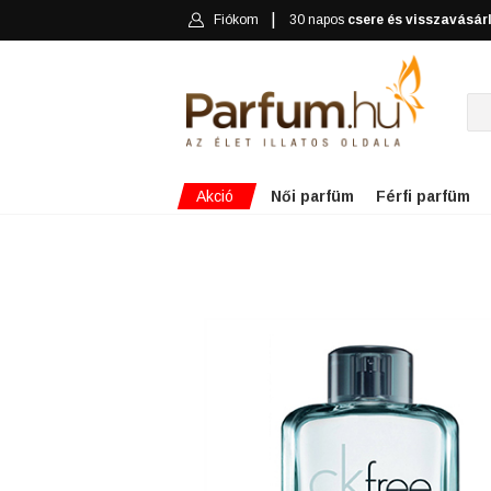
Fiókom
30 napos
csere és visszavásár
Akció
Női parfüm
Férfi parfüm