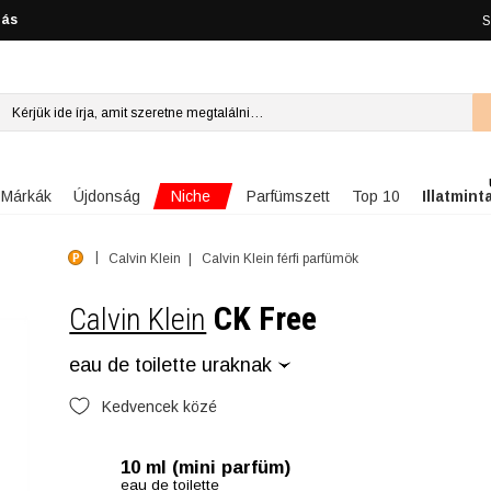
lás
S
Niche
Márkák
Újdonság
Parfümszett
Top 10
Illatmint
Calvin Klein
Calvin Klein férfi parfümök
CK Free
Calvin Klein
eau de toilette uraknak
Kedvencek közé
10 ml (mini parfüm)
eau de toilette