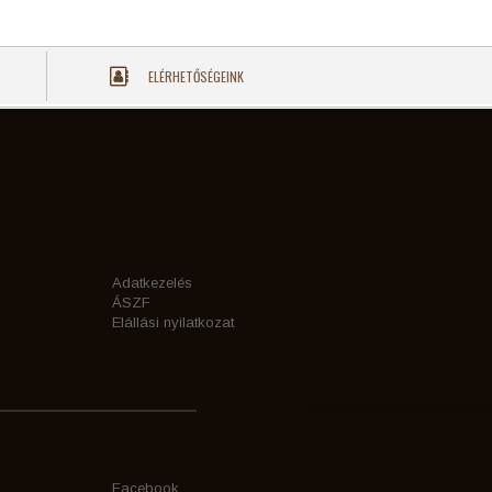
ELÉRHETŐSÉGEINK
Adatkezelés
ÁSZF
Elállási nyilatkozat
Facebook