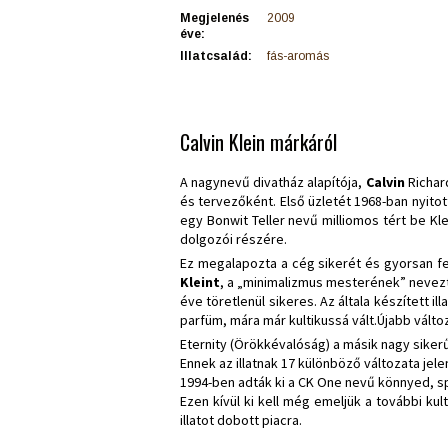
Megjelenés
2009
éve:
Illatcsalád:
fás-aromás
Calvin Klein márkáról
A nagynevű divatház alapítója,
Calvin
Richar
és tervezőként. Első üzletét 1968-ban nyito
egy Bonwit Teller nevű milliomos tért be Kl
dolgozói részére.
Ez megalapozta a cég sikerét és gyorsan fe
Kleint
, a „minimalizmus mesterének” nevezték
éve töretlenül sikeres. Az általa készített ill
parfüm, mára már kultikussá vált.Újabb vált
Eternity (Örökkévalóság) a másik nagy sikerű 
Ennek az illatnak 17 különböző változata jel
1994-ben adták ki a CK One nevű könnyed, spo
Ezen kívül ki kell még emeljük a további kult
illatot dobott piacra.