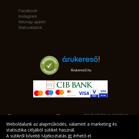
Facebook
Instagram
Névnap ajánló
Illatcsaládok
Árukereső.hu
marketplace partner
Weboldalunk az alapműködés, valamint a marketing és
statisztika céljából sütiket használ.
A sütikről bővebb tájékoztatás
itt
érhető el.