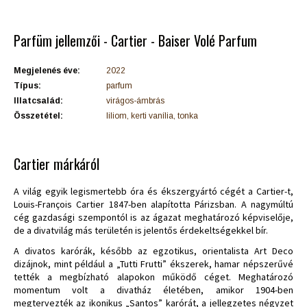
Parfüm jellemzői - Cartier - Baiser Volé Parfum
Megjelenés éve:
2022
Típus:
parfum
Illatcsalád:
virágos-ámbrás
Összetétel:
liliom, kerti vanília, tonka
Cartier márkáról
A világ egyik legismertebb óra és ékszergyártó cégét a Cartier-t,
Louis-François Cartier 1847-ben alapította Párizsban. A nagymúltú
cég gazdasági szempontól is az ágazat meghatározó képviselője,
de a divatvilág más területén is jelentős érdekeltségekkel bír.
A divatos karórák, később az egzotikus, orientalista Art Deco
dizájnok, mint például a „Tutti Frutti” ékszerek, hamar népszerűvé
tették a megbízható alapokon működő céget. Meghatározó
momentum volt a divatház életében, amikor 1904-ben
megtervezték az ikonikus „Santos” karórát, a jellegzetes négyzet