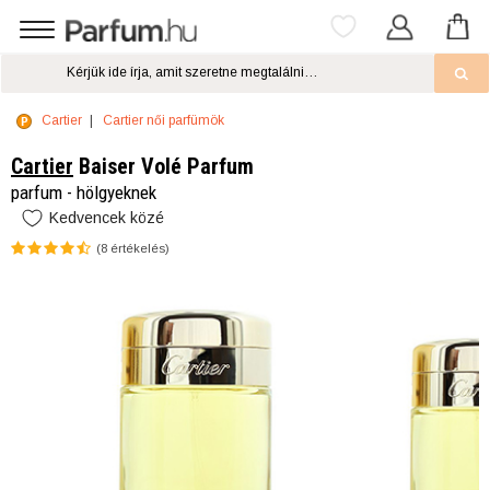
Cartier
Cartier női parfümök
Cartier
Baiser Volé Parfum
parfum - hölgyeknek
Kedvencek közé
(
8
értékelés)