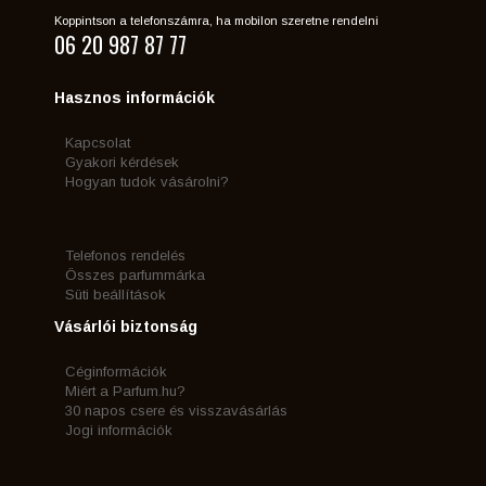
Koppintson a telefonszámra, ha mobilon szeretne rendelni
06 20 987 87 77
Hasznos információk
Kapcsolat
Gyakori kérdések
Hogyan tudok vásárolni?
Telefonos rendelés
Összes parfummárka
Süti beállítások
Vásárlói biztonság
Céginformációk
Miért a Parfum.hu?
30 napos csere és visszavásárlás
Jogi információk