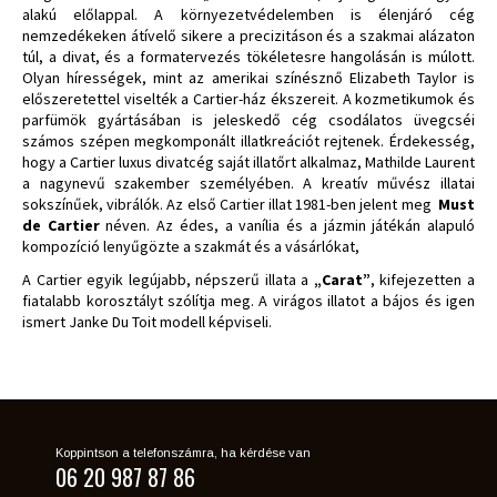
alakú előlappal. A környezetvédelemben is élenjáró cég
nemzedékeken átívelő sikere a precizitáson és a szakmai alázaton
túl, a divat, és a formatervezés tökéletesre hangolásán is múlott.
Olyan hírességek, mint az amerikai színésznő Elizabeth Taylor is
előszeretettel viselték a Cartier-ház ékszereit. A kozmetikumok és
parfümök gyártásában is jeleskedő cég csodálatos üvegcséi
számos szépen megkomponált illatkreációt rejtenek. Érdekesség,
hogy a Cartier luxus divatcég saját illatőrt alkalmaz, Mathilde Laurent
a nagynevű szakember személyében. A kreatív művész illatai
sokszínűek, vibrálók. Az első Cartier illat 1981-ben jelent meg
Must
de Cartier
néven. Az édes, a vanília és a jázmin játékán alapuló
kompozíció lenyűgözte a szakmát és a vásárlókat,
A Cartier egyik legújabb, népszerű illata a
„Carat”
, kifejezetten a
fiatalabb korosztályt szólítja meg. A virágos illatot a bájos és igen
ismert Janke Du Toit modell képviseli.
Koppintson a telefonszámra, ha kérdése van
06 20 987 87 86