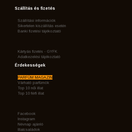
Szállítás és fizetés
Szállítási információk
Sikertelen kiszállítás esetén
Banki fizetési tájékoztató
Kártyás fizetés - GYFK
Adatkezelési tájékoztató
Érdekességek
PARFÜM MAGAZIN
Várható parfümök
Top 10 női illat
Top 10 férfi illat
Facebook
Instagram
Névnap ajánló
Illatcsaládok