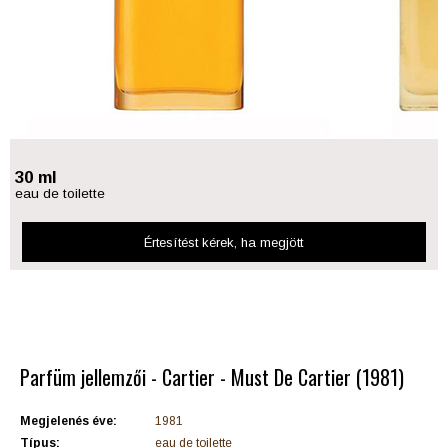
30 ml
eau de toilette
Értesítést kérek
, ha megjött
Parfüm jellemzői - Cartier - Must De Cartier (1981)
Megjelenés éve:
1981
Típus:
eau de toilette