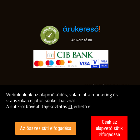
Árukereső.hu
marketplace partner
Weboldalunk az alapműködés, valamint a marketing és
statisztika céljából sütiket használ.
A sütikről bővebb tájékoztatás
itt
érhető el.
A LEGJOBB AJÁNLATAINK AZ ÖN CÍMÉRE!
Csak az
Az összes süti elfogadása
alapvető sütik
elfogadása