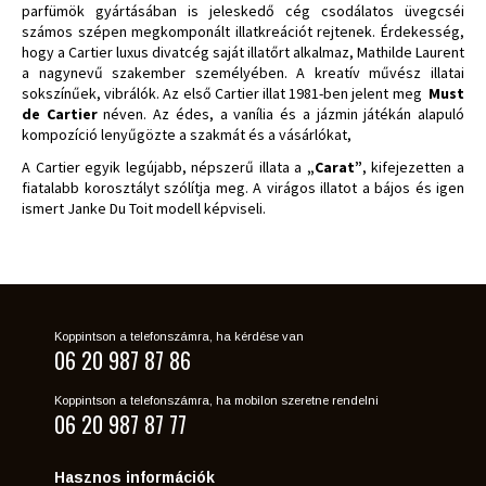
parfümök gyártásában is jeleskedő cég csodálatos üvegcséi
számos szépen megkomponált illatkreációt rejtenek. Érdekesség,
hogy a Cartier luxus divatcég saját illatőrt alkalmaz, Mathilde Laurent
a nagynevű szakember személyében. A kreatív művész illatai
sokszínűek, vibrálók. Az első Cartier illat 1981-ben jelent meg
Must
de Cartier
néven. Az édes, a vanília és a jázmin játékán alapuló
kompozíció lenyűgözte a szakmát és a vásárlókat,
A Cartier egyik legújabb, népszerű illata a
„Carat”
, kifejezetten a
fiatalabb korosztályt szólítja meg. A virágos illatot a bájos és igen
ismert Janke Du Toit modell képviseli.
Koppintson a telefonszámra, ha kérdése van
06 20 987 87 86
Koppintson a telefonszámra, ha mobilon szeretne rendelni
06 20 987 87 77
Hasznos információk