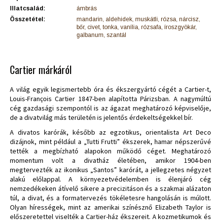
Illatcsalád:
ámbrás
Összetétel:
mandarin, aldehidek, muskátli, rózsa, nárcisz,
bőr, civet, tonka, vanília, rózsafa, íroszgyökár,
galbanum, szantál
Cartier márkáról
A világ egyik legismertebb óra és ékszergyártó cégét a Cartier-t,
Louis-François Cartier 1847-ben alapította Párizsban. A nagymúltú
cég gazdasági szempontól is az ágazat meghatározó képviselője,
de a divatvilág más területén is jelentős érdekeltségekkel bír.
A divatos karórák, később az egzotikus, orientalista Art Deco
dizájnok, mint például a „Tutti Frutti” ékszerek, hamar népszerűvé
tették a megbízható alapokon működő céget. Meghatározó
momentum volt a divatház életében, amikor 1904-ben
megtervezték az ikonikus „Santos” karórát, a jellegzetes négyzet
alakú előlappal. A környezetvédelemben is élenjáró cég
nemzedékeken átívelő sikere a precizitáson és a szakmai alázaton
túl, a divat, és a formatervezés tökéletesre hangolásán is múlott.
Olyan hírességek, mint az amerikai színésznő Elizabeth Taylor is
előszeretettel viselték a Cartier-ház ékszereit. A kozmetikumok és