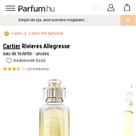
Cartier
Cartier férfi parfümök
Cartier
Rivieres Allegresse
eau de toilette - unisex
Kedvencek közé
(
10
értékelés)