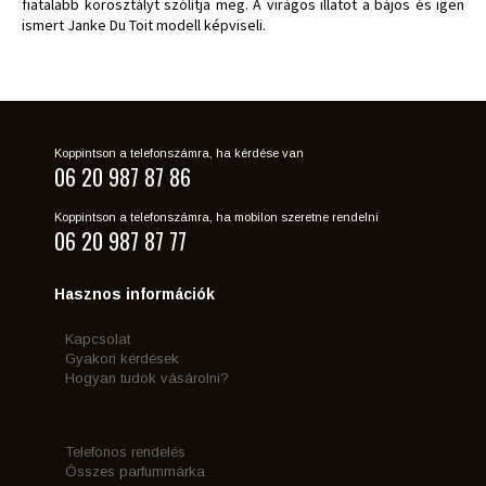
fiatalabb korosztályt szólítja meg. A virágos illatot a bájos és igen
ismert Janke Du Toit modell képviseli.
Koppintson a telefonszámra, ha kérdése van
06 20 987 87 86
Koppintson a telefonszámra, ha mobilon szeretne rendelni
06 20 987 87 77
Hasznos információk
Kapcsolat
Gyakori kérdések
Hogyan tudok vásárolni?
Telefonos rendelés
Összes parfummárka