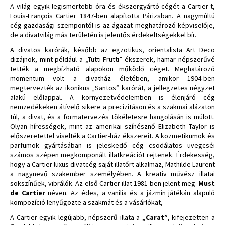
A világ egyik legismertebb óra és ékszergyártó cégét a Cartier-t,
Louis-François Cartier 1847-ben alapította Párizsban. A nagymúltú
cég gazdasági szempontól is az ágazat meghatározó képviselője,
de a divatvilág más területén is jelentős érdekeltségekkel bír.
A divatos karórák, később az egzotikus, orientalista Art Deco
dizájnok, mint például a „Tutti Frutti” ékszerek, hamar népszerűvé
tették a megbízható alapokon működő céget. Meghatározó
momentum volt a divatház életében, amikor 1904-ben
megtervezték az ikonikus „Santos” karórát, a jellegzetes négyzet
alakú előlappal. A környezetvédelemben is élenjáró cég
nemzedékeken átívelő sikere a precizitáson és a szakmai alázaton
túl, a divat, és a formatervezés tökéletesre hangolásán is múlott.
Olyan hírességek, mint az amerikai színésznő Elizabeth Taylor is
előszeretettel viselték a Cartier-ház ékszereit. A kozmetikumok és
parfümök gyártásában is jeleskedő cég csodálatos üvegcséi
számos szépen megkomponált illatkreációt rejtenek. Érdekesség,
hogy a Cartier luxus divatcég saját illatőrt alkalmaz, Mathilde Laurent
a nagynevű szakember személyében. A kreatív művész illatai
sokszínűek, vibrálók. Az első Cartier illat 1981-ben jelent meg
Must
de Cartier
néven. Az édes, a vanília és a jázmin játékán alapuló
kompozíció lenyűgözte a szakmát és a vásárlókat,
A Cartier egyik legújabb, népszerű illata a
„Carat”
, kifejezetten a