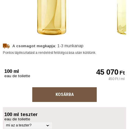
1-3 munkanap
A csomagot megkapja:
Pontos tájékoztatást a rendelést feldolgozása után küldünk.
45 070
100 ml
Ft
eau de toilette
450 Ft / ml
KOSÁRBA
100 ml teszter
eau de toilette
mi az a teszter?