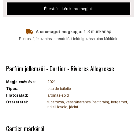
Értesítést kérek
, ha megjött
1-3 munkanap
A csomagot megkapja:
Pontos tájékoztatást a rendelést feldolgozása után küldünk.
Parfüm jellemzői - Cartier - Rivieres Allegresse
Megjelenés éve:
2021
Típus:
eau de toilette
Illatcsalád:
aromás-zöld
Összetétel:
tubarózsa, keserűnarancs (petitgrain), bergamot,
ribizli levele, jácint
Cartier márkáról