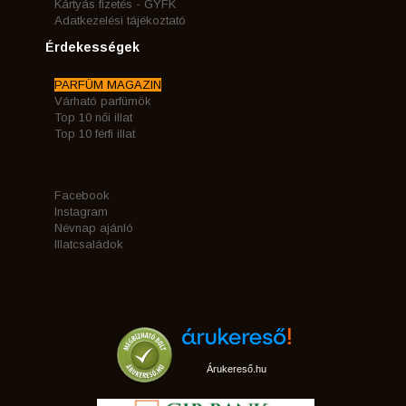
Kártyás fizetés - GYFK
Adatkezelési tájékoztató
Érdekességek
PARFÜM MAGAZIN
Várható parfümök
Top 10 női illat
Top 10 férfi illat
Facebook
Instagram
Névnap ajánló
Illatcsaládok
Árukereső.hu