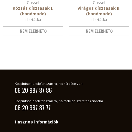
Cassel
Cassel
Rózsás dísztasak I.
Virágos dísztasak II.
(handmade)
(handmade)
dísztáska
dísztáska
NEM ELÉRHETŐ
NEM ELÉRHETŐ
Koppintson a telefonszámra, ha kérdése van
06 20 987 87 86
Koppintson a telefonszámra, ha mobilon szeretne rendelni
06 20 987 87 77
Hasznos információk