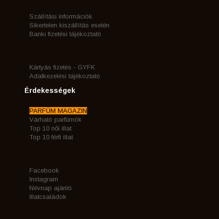
Szállítási információk
Sikertelen kiszállítás esetén
Banki fizetési tájékoztató
Kártyás fizetés - GYFK
Adatkezelési tájékoztató
Érdekességek
PARFÜM MAGAZIN
Várható parfümök
Top 10 női illat
Top 10 férfi illat
Facebook
Instagram
Névnap ajánló
Illatcsaládok