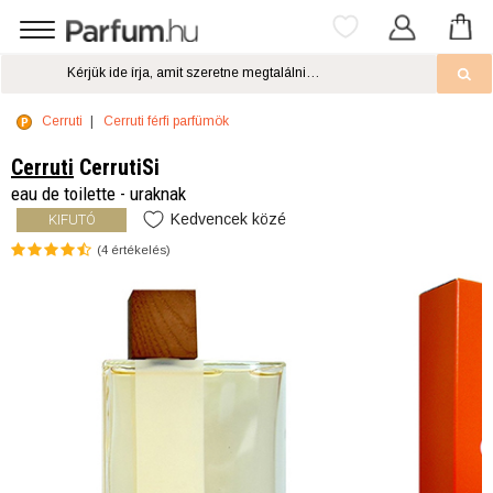
Cerruti
Cerruti férfi parfümök
Cerruti
CerrutiSi
eau de toilette - uraknak
Kedvencek közé
KIFUTÓ
(
4
értékelés)