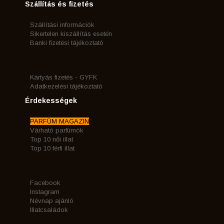
Szállítás és fizetés
Szállítási információk
Sikertelen kiszállítás esetén
Banki fizetési tájékoztató
Kártyás fizetés - GYFK
Adatkezelési tájékoztató
Érdekességek
PARFÜM MAGAZIN
Várható parfümök
Top 10 női illat
Top 10 férfi illat
Facebook
Instagram
Névnap ajánló
Illatcsaládok