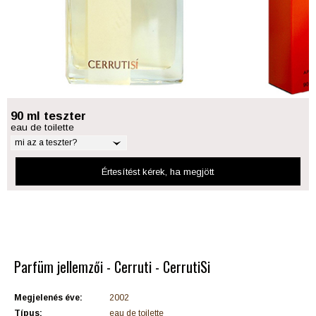
90 ml teszter
eau de toilette
mi az a teszter?
Értesítést kérek
, ha megjött
Parfüm jellemzői - Cerruti - CerrutiSi
Megjelenés éve:
2002
Típus:
eau de toilette