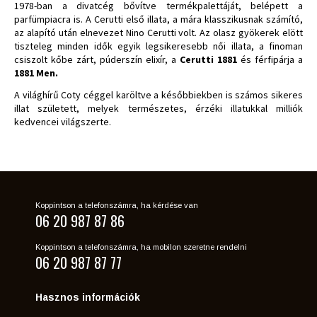
1978-ban a divatcég bővítve termékpalettáját, belépett a
parfümpiacra is. A Cerutti első illata, a mára klasszikusnak számító,
az alapító után elnevezet Nino Cerutti volt. Az olasz gyökerek elött
tiszteleg minden idők egyik legsikeresebb női illata, a finoman
csiszolt kőbe zárt, púderszín elixír, a
Cerutti 1881
és férfipárja a
1881 Men.
A világhírű Coty céggel karöltve a későbbiekben is számos sikeres
illat született, melyek természetes, érzéki illatukkal milliók
kedvencei világszerte.
Koppintson a telefonszámra, ha kérdése van
06 20 987 87 86
Koppintson a telefonszámra, ha mobilon szeretne rendelni
06 20 987 87 77
Hasznos információk