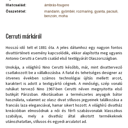
Illatcsalád:
ámbrás-fougere
Összetétel:
mandarin, gyömbér, rozmaring, gyanta, pacsuli,
benzoin, moha
Cerruti márkáról
Hosszú idő telt el 1881 óta. A jeles dátumhoz egy nagyon fontos
divattörténeti esemény kapcsolódik, ekkor alapította meg ugyanis
Antonio Cerutti a Cerutti család első textilgyárát Olaszországban.
Unokája, a világhírű Nino Cerutti később, már, mint divattervező
csatlakozott be a vállalkozásba. A fiatal és tehetséges designer az
ötvenes években számos technológiai újítás mellett arcot,
karaktert is adott a textigyártó cégnek. A minőségi, szép vonalú
ruhákat tervező Nino 1967-ben Cerutti néven megnyitotta első
butikját Párizsban. Alkotásaiban a természetes anyagok bátor
használata, valamint az olasz divat stílusos jegyeinek találkozása a
franciás laza eleganciával, hamar sikert hozott. A világhírű divatház
kreációiban elmosódnak a női és férfi szabásvonalak klasszikus
szabályai, mely a divatház által alkotott termékeknek
utánozhatatlan, stílusos és egyedi arculatot ad.