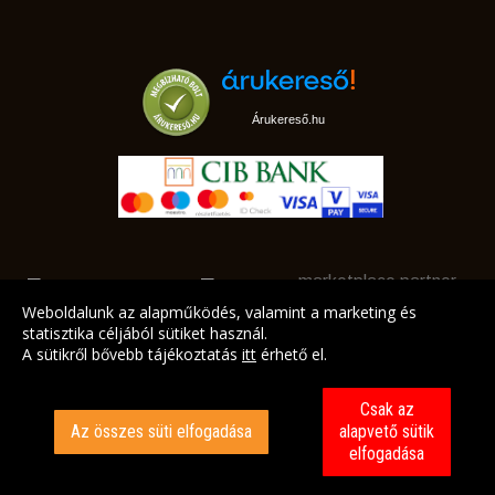
Árukereső.hu
marketplace partner
Weboldalunk az alapműködés, valamint a marketing és
statisztika céljából sütiket használ.
A sütikről bővebb tájékoztatás
itt
érhető el.
A LEGJOBB AJÁNLATAINK AZ ÖN CÍMÉRE!
Csak az
Az összes süti elfogadása
alapvető sütik
elfogadása