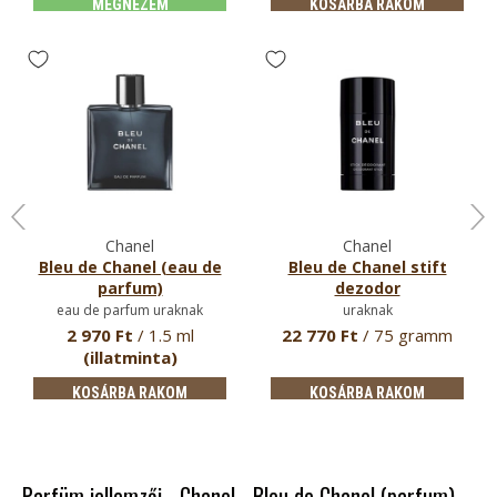
MEGNÉZEM
KOSÁRBA RAKOM
Chanel
Chanel
Bleu de Chanel (eau de
Bleu de Chanel stift
parfum)
dezodor
eau de parfum uraknak
uraknak
2 970 Ft
/ 1.5 ml
22 770 Ft
/ 75 gramm
(illatminta)
KOSÁRBA RAKOM
KOSÁRBA RAKOM
Parfüm jellemzői - Chanel - Bleu de Chanel (parfum)