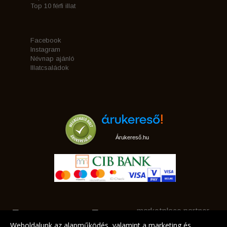
Top 10 férfi illat
Facebook
Instagram
Névnap ajánló
Illatcsaládok
Árukereső.hu
marketplace partner
Weboldalunk az alapműködés, valamint a marketing és