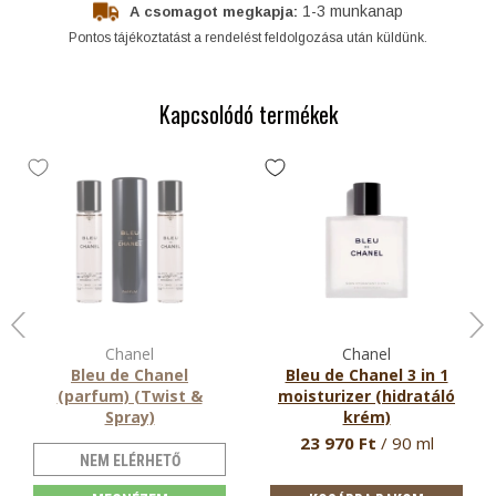
1-3 munkanap
A csomagot megkapja:
Pontos tájékoztatást a rendelést feldolgozása után küldünk.
Kapcsolódó termékek
Chanel
Chanel
Bleu de Chanel
Bleu de Chanel 3 in 1
(parfum) (Twist &
moisturizer (hidratáló
Spray)
krém)
parfum uraknak
arcápolás uraknak
23 970 Ft
/ 90 ml
NEM ELÉRHETŐ