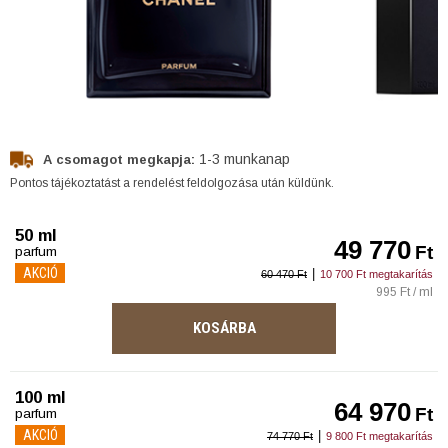
1-3 munkanap
A csomagot megkapja:
Pontos tájékoztatást a rendelést feldolgozása után küldünk.
50 ml
49 770
Ft
parfum
AKCIÓ
|
60 470 Ft
10 700 Ft megtakarítás
995 Ft / ml
KOSÁRBA
100 ml
64 970
Ft
parfum
AKCIÓ
|
74 770 Ft
9 800 Ft megtakarítás