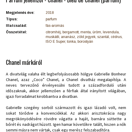
Megjelenés éve:
2018
Típus:
parfum
Illatcsalád:
fás-aromás
Összetétel:
citromhéj, bergamott, menta, üröm, levendula,
muskátli, ananász, zöld jegyek, szantál, cédrus,
ISO E Super, tonka, borostyán
Chanel márkáról
A divatvilág valaha élt legbefolyásosabb hölgye Gabrielle Bonheur
Chanel, azaz „Coco” Chanel, a Chanel divatház megalapítója. A
neves tervezőnő érvényesülni tudott a századforduló utáni
időszaknak, akkor jellemzően a férfiak által irányított világában,
igazi forradalmat kirobbantva a divatban.
Gabrielle szegény sorból származott és igazi lázadó volt, nem
sokat törődve a konvenciókkal. Az akkori arisztokrácia nagy
megrökönyödésére rövidre vágatta a haját, barnára süttette a
bőrét és nadrágot húzott. Igen hamar követőkre talált, hiszen a nők
semmi másra nem vártak, csak egy merész felszabadítóra.