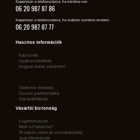
Koppintson a telefonszámra, ha kérdése van
06 20 987 87 86
Koppintson a telefonszámra, ha mobilon szeretne rendelni
06 20 987 87 77
Hasznos információk
Kapcsolat
Gyakori kérdések
Hogyan tudok vásárolni?
Telefonos rendelés
Összes parfummárka
Süti beállítások
Vásárlói biztonság
Céginformációk
Miért a Parfum.hu?
30 napos csere és visszavásárlás
Jogi információk