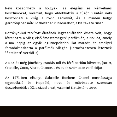
Neki köszönhetik a hölgyek, az elegáns és kényelmes
kosztümöket, valamint, hogy eldobhatták a fűzőt. Szintén neki
köszönheti a világ a rövid szoknyát, és a minden hölgy
gardróbjában nélkülözhetetlen ruhadarabot, a kis fekete ruhát.
Botrányokkal tarkított életének legzseniálisabb ötlete volt, hogy
létrehozta a világ első "mesterséges" parfümjét, a No5-öt, amely
a mai napig az egyik legünnepeltebb illat maradt, és amellyel
forradalmasította a parfümök világát. (Természetesen léteznek
"fiatalított" verziói is)
A No5-öt még jónéhány csodás női és férfi parfüm követte, (No19,
Cristalle, Coco, Allure, Chance.... és ezek számtalan variációja).
Az 1971-ben elhunyt Gabrielle Bonheur Chanel munkássága
egyedülálló és inspiráló, neve és művészete szorosan
összefonódik a XX. század divat, valamint illattörténetével.