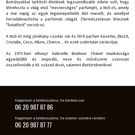
Botrányokkal tarkított életének legzseniálisabb ötlete volt, hogy
létrehozta a világ első "mesterséges" parfümjét, a No5-öt, amely
a mai napig az egyik legünnepeltebb illat maradt, és amellyel
forradalmasította a parfümök világát. (Természetesen léteznek
"fiatalított" verziói is)
A No5-öt még jónéhány csodás női és férfi parfüm követte, (No19,
Cristalle, Coco, Allure, Chance.... és ezek számtalan variációja).
Az 1971-ben elhunyt Gabrielle Bonheur Chanel munkássága
egyedülálló és inspiráló, neve és művészete szorosan
összefonódik a XX. század divat, valamint illattörténetével.
Koppintson a telefonszámra, ha kérdése van
06 20 987 87 86
Koppintson a telefonszámra, ha mobilon szeretne rendelni
06 20 987 87 77