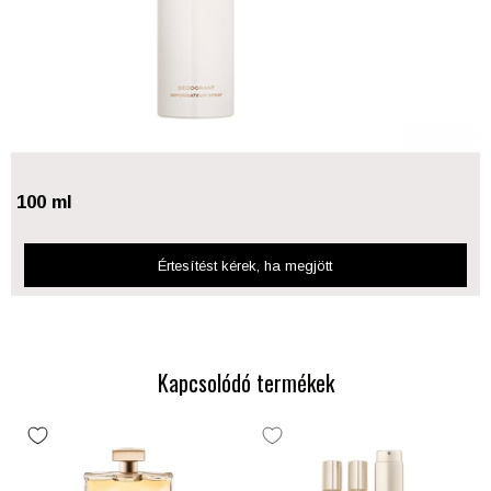
100 ml
Értesítést kérek
, ha megjött
Kapcsolódó termékek