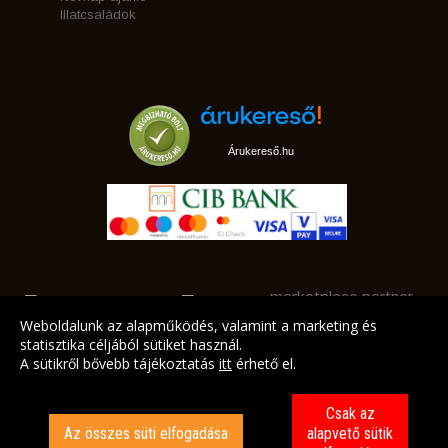
Illatcsaládok
Árukereső.hu
marketplace partner
Weboldalunk az alapműködés, valamint a marketing és
statisztika céljából sütiket használ.
A sütikről bővebb tájékoztatás
itt
érhető el.
A LEGJOBB AJÁNLATAINK AZ ÖN CÍMÉRE!
Csak az
Az összes süti elfogadása
alapvető sütik