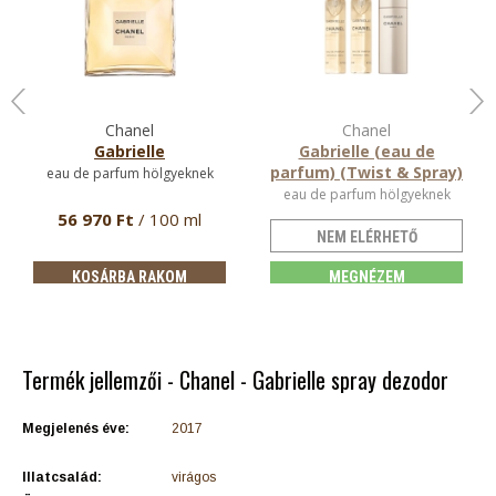
Chanel
Chanel
Gabrielle
Gabrielle (eau de
parfum) (Twist & Spray)
eau de parfum hölgyeknek
eau de parfum hölgyeknek
56 970 Ft
/ 100 ml
NEM ELÉRHETŐ
KOSÁRBA RAKOM
MEGNÉZEM
Termék jellemzői - Chanel - Gabrielle spray dezodor
Megjelenés éve:
2017
Illatcsalád:
virágos