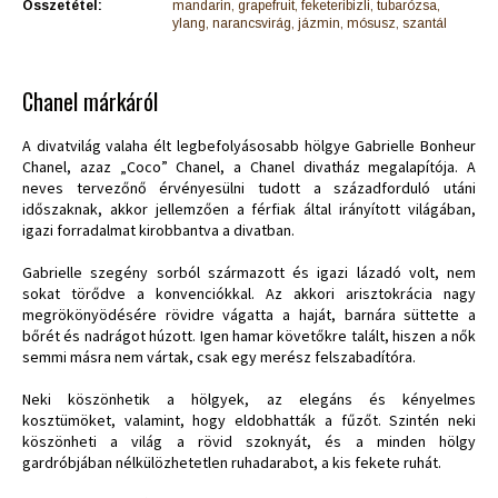
Összetétel:
mandarin, grapefruit, feketeribizli, tubarózsa,
ylang, narancsvirág, jázmin, mósusz, szantál
Chanel márkáról
A divatvilág valaha élt legbefolyásosabb hölgye Gabrielle Bonheur
Chanel, azaz „Coco” Chanel, a Chanel divatház megalapítója. A
neves tervezőnő érvényesülni tudott a századforduló utáni
időszaknak, akkor jellemzően a férfiak által irányított világában,
igazi forradalmat kirobbantva a divatban.
Gabrielle szegény sorból származott és igazi lázadó volt, nem
sokat törődve a konvenciókkal. Az akkori arisztokrácia nagy
megrökönyödésére rövidre vágatta a haját, barnára süttette a
bőrét és nadrágot húzott. Igen hamar követőkre talált, hiszen a nők
semmi másra nem vártak, csak egy merész felszabadítóra.
Neki köszönhetik a hölgyek, az elegáns és kényelmes
kosztümöket, valamint, hogy eldobhatták a fűzőt. Szintén neki
köszönheti a világ a rövid szoknyát, és a minden hölgy
gardróbjában nélkülözhetetlen ruhadarabot, a kis fekete ruhát.