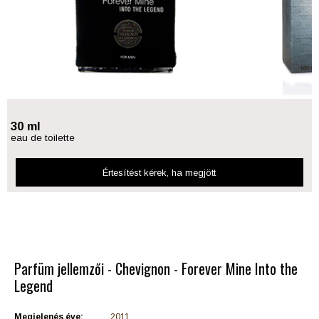
30 ml
eau de toilette
Értesítést kérek
, ha megjött
Parfüm jellemzői - Chevignon - Forever Mine Into the
Legend
Megjelenés éve:
2011