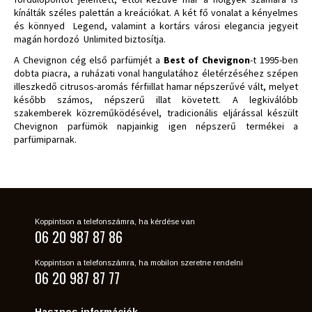
kínálták széles palettán a kreációkat. A két fő vonalat a kényelmes
és könnyed Legend, valamint a kortárs városi elegancia jegyeit
magán hordozó Unlimited biztosítja.
A Chevignon cég első parfümjét a
Best of Chevignon
-t 1995-ben
dobta piacra, a ruházati vonal hangulatához életérzéséhez szépen
illeszkedő citrusos-aromás férfiillat hamar népszerűvé vált, melyet
később számos, népszerű illat követett. A legkiválóbb
szakemberek közreműködésével, tradicionális eljárással készült
Chevignon parfümök napjainkig igen népszerű termékei a
parfümiparnak.
Koppintson a telefonszámra, ha kérdése van
06 20 987 87 86
Koppintson a telefonszámra, ha mobilon szeretne rendelni
06 20 987 87 77