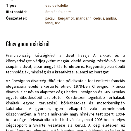
Típus:
eau de toilette
Illatcsalád:
ámbrás-fougere
Összetétel:
pacsuli, bergamott, mandarin, cédrus, ámbra,
fahéj, bőr
Chevignon márkáról
Franciaország kétségkívül a divat hazája A sikket és a
könnyedséget védjegyként magán viselő ország zászlóvivő nem
csupán a divat, a parfümgyártás területén is. Hagyományokra épülő
technológiák, minőség és a kreativitás jellemzi az iparágat.
Az Chevignon divatcég tökéletes példázata a fent említett franciás
eleganciára épülő sikertörténetnek. 1979-ben Chevignon Francia
divatvállalat néven alapított cég Charles Chevignon és Guy Azoulay
együttműködéséből született. Kezdetben leginkább férfiaknak
kínáltak egyedi tervezésű bőrkabátokat és motorkerékpár-
kabátokat. A gyorsan, igen felkapottá váló termékeknek
köszönhetően, a francia márkanév nagy hírnévre tett szert. 1994-
ben a céget felvásárolta a Naf Naf vállalat, majd 2005-ben a teljes
cégcsoport a Vivarte vezetése alá került. A cég életében ez
fordulópontot jelentett, ettől kezdve már a hölgyek számára is