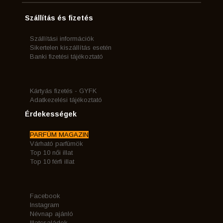
Szállítás és fizetés
Szállítási információk
Sikertelen kiszállítás esetén
Banki fizetési tájékoztató
Kártyás fizetés - GYFK
Adatkezelési tájékoztató
Érdekességek
PARFÜM MAGAZIN
Várható parfümök
Top 10 női illat
Top 10 férfi illat
Facebook
Instagram
Névnap ajánló
Illatcsaládok