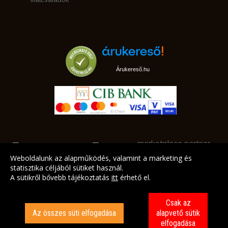
Árukereső.hu
marketplace partner
Weboldalunk az alapműködés, valamint a marketing és
statisztika céljából sütiket használ.
A sütikről bővebb tájékoztatás
itt
érhető el.
A LEGJOBB AJÁNLATAINK AZ ÖN CÍMÉRE!
Csak az
Az összes süti elfogadása
alapvető sütik
elfogadása