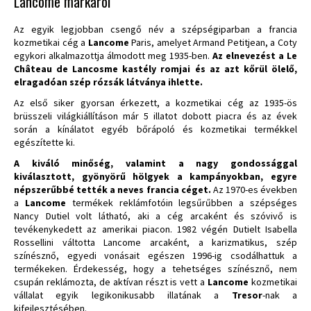
Lancôme márkáról
Az egyik legjobban csengő név a szépségiparban a francia
kozmetikai cég a
Lancome
Paris, amelyet Armand Petitjean, a Coty
egykori alkalmazottja álmodott meg 1935-ben.
Az elnevezést a Le
Château de Lancosme kastély romjai és az azt kőrül ölelő,
elragadóan szép rózsák látványa ihlette.
Az első siker gyorsan érkezett, a kozmetikai cég az 1935-ös
brüsszeli világkiállításon már 5 illatot dobott piacra és az évek
során a kínálatot egyéb bőrápoló és kozmetikai termékkel
egészítette ki.
A kiváló minőség, valamint a nagy gondossággal
kiválasztott, gyönyörű hölgyek a kampányokban, egyre
népszerűbbé tették a neves francia céget.
Az 1970-es években
a
Lancome
termékek reklámfotóin legsűrűbben a szépséges
Nancy Dutiel volt látható, aki a cég arcaként és szóvivő is
tevékenykedett az amerikai piacon. 1982 végén Dutielt Isabella
Rossellini váltotta Lancome arcaként, a karizmatikus, szép
színésznő, egyedi vonásait egészen 1996-ig csodálhattuk a
termékeken. Érdekesség, hogy a tehetséges színésznő, nem
csupán reklámozta, de aktívan részt is vett a
Lancome
kozmetikai
vállalat egyik legikonikusabb illatának a
Tresor
-nak a
kifejlesztésében.