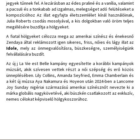
jegyek tűnnek fel. A lezárásban az édes praliné és a vanília, valamint
a pacsuli és a tonkabab ad izgalmas, melegséget adó felütéseket a
kompozícióhoz Az illat egyfajta életszemlélet kínál használóinak,
Julia Roberts csodás mosolyával, a kis dolgokban való öröm teljes
megélésére buzdítja a hölgyeket.
A fiatal hölgyeket célozza mega az amerikai színész és énekesnő
Zendaya által reklámozott igen sikeres, friss, nőies és lágy illat az
Idole
, mely az önmegvalósításra, büszkeségre, személyiségünk
felvállalására buzdít.
Az új j La Vie est Belle kampány egyesítette a korábbi kampányok
múzsáit, akik szívesen vettek részt a női szépség és erő közös
ünneplésében. Lily Collins, Amanda Seyfried, Emma Chamberlain és
a két új múzsa Aya Nakamura és Hoyeon után 2024-ben a Lancome
Joy Sunday nigériai származású amerikai színésznőt nevezte ki a
márka globális nagykövetévé, aki büszkén csatlakozott az exkluzív,
nemes célokat képviselő hölgykoszorúhoz.