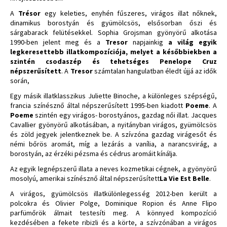
A
Trésor
egy keleties, enyhén fűszeres, virágos illat nőknek,
dinamikus borostyán és gyümölcsös, elsősorban őszi és
sárgabarack felütésekkel. Sophia Grojsman gyönyörű alkotása
1990-ben jelent meg és a
Tresor
napjainkig
a világ egyik
legkeresettebb illatkompozíciója, melyet a későbbiekben a
szintén csodaszép és tehetséges Penelope Cruz
népszerűsített
. A
Tresor
számtalan hangulatban éledt újjá az idők
során,
Egy másik illatklasszikus Juliette Binoche, a különleges szépségű,
francia színésznő által népszerűsített 1995-ben kiadott
Poeme
. A
Poeme
szintén egy virágos- borostyános, gazdag női illat. Jacques
Cavallier gyönyörű alkotásában, a nyitányban virágos, gyümölcsös
és zöld jegyek jelentkeznek be. A szívzóna gazdag virágesőt és
némi bőrös aromát, míg a lezárás a vanília, a narancsvirág, a
borostyán, az érzéki pézsma és cédrus aromáit kínálja.
Az egyik legnépszerű illata a neves kozmetikai cégnek, a gyönyörű
mosolyú, amerikai színésznő által népszerűsített
La Vie Est Belle
.
A virágos, gyümölcsös illatkülönlegesség 2012-ben került a
polcokra és Olivier Polge, Dominique Ropion és Anne Flipo
parfümőrök álmait testesíti meg. A könnyed kompozíció
kezdésében a fekete ribizli és a körte, a szívzónában a virágos