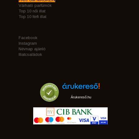
Várható parfümök
Top 10 női illat
Top 10 férfi illat
Facebook
Instagram
Névnap ajánló
Illatcsaládok
Árukereső.hu