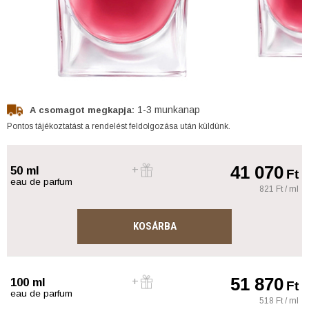
1-3 munkanap
A csomagot megkapja:
Pontos tájékoztatást a rendelést feldolgozása után küldünk.
41 070
50 ml
Ft
eau de parfum
821 Ft / ml
KOSÁRBA
51 870
100 ml
Ft
eau de parfum
518 Ft / ml