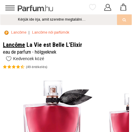
Lancôme
Lancôme női parfümök
Lancôme
La Vie est Belle L'Elixir
eau de parfum - hölgyeknek
Kedvencek közé
(
49
értékelés)