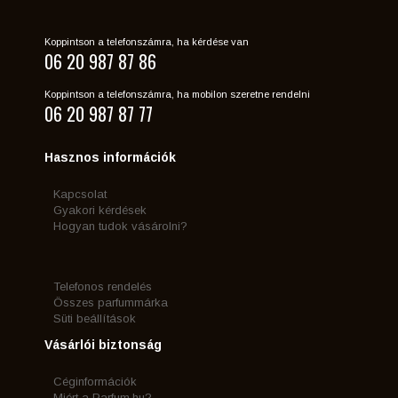
Koppintson a telefonszámra, ha kérdése van
06 20 987 87 86
Koppintson a telefonszámra, ha mobilon szeretne rendelni
06 20 987 87 77
Hasznos információk
Kapcsolat
Gyakori kérdések
Hogyan tudok vásárolni?
Telefonos rendelés
Összes parfummárka
Süti beállítások
Vásárlói biztonság
Céginformációk
Miért a Parfum.hu?