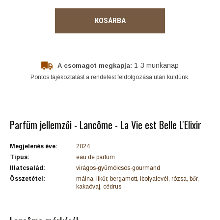
KOSÁRBA
1-3 munkanap
A csomagot megkapja:
Pontos tájékoztatást a rendelést feldolgozása után küldünk.
Parfüm jellemzői - Lancôme - La Vie est Belle L'Elixir
Megjelenés éve:
2024
Típus:
eau de parfum
Illatcsalád:
virágos-gyümölcsös-gourmand
Összetétel:
málna, likőr, bergamott, ibolyalevél, rózsa, bőr,
kakaóvaj, cédrus