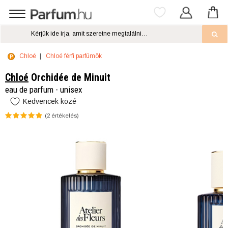
Chloé
Chloé férfi parfümök
Chloé
Orchidée de Minuit
eau de parfum - unisex
Kedvencek közé
(
2
értékelés)