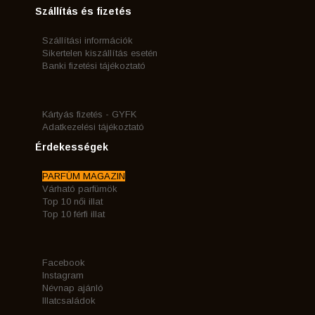
Szállítás és fizetés
Szállítási információk
Sikertelen kiszállítás esetén
Banki fizetési tájékoztató
Kártyás fizetés - GYFK
Adatkezelési tájékoztató
Érdekességek
PARFÜM MAGAZIN
Várható parfümök
Top 10 női illat
Top 10 férfi illat
Facebook
Instagram
Névnap ajánló
Illatcsaládok