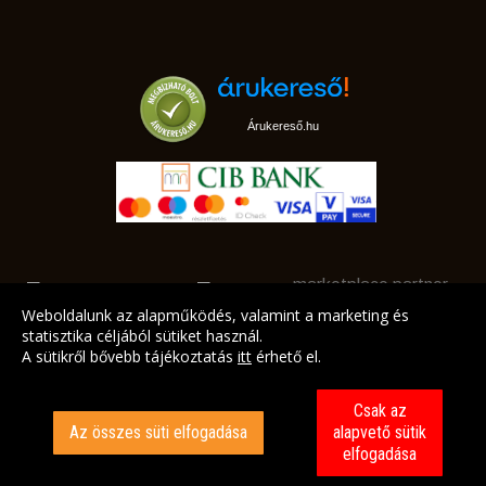
Árukereső.hu
marketplace partner
Weboldalunk az alapműködés, valamint a marketing és
statisztika céljából sütiket használ.
A sütikről bővebb tájékoztatás
itt
érhető el.
A LEGJOBB AJÁNLATAINK AZ ÖN CÍMÉRE!
Csak az
Az összes süti elfogadása
alapvető sütik
elfogadása