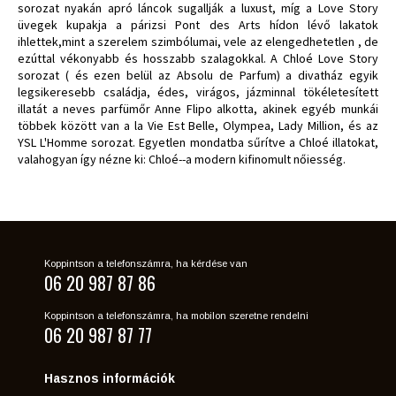
sorozat nyakán apró láncok sugallják a luxust, míg a Love Story
üvegek kupakja a párizsi Pont des Arts hídon lévő lakatok
ihlettek,mint a szerelem szimbólumai, vele az elengedhetetlen , de
ezúttal vékonyabb és hosszabb szalagokkal. A Chloé Love Story
sorozat ( és ezen belül az Absolu de Parfum) a divatház egyik
legsikeresebb családja, édes, virágos, jázminnal tökéletesített
illatát a neves parfümőr Anne Flipo alkotta, akinek egyéb munkái
többek között van a la Vie Est Belle, Olympea, Lady Million, és az
YSL L'Homme sorozat. Egyetlen mondatba sűrítve a Chloé illatokat,
valahogyan így nézne ki: Chloé--a modern kifinomult nőiesség.
Koppintson a telefonszámra, ha kérdése van
06 20 987 87 86
Koppintson a telefonszámra, ha mobilon szeretne rendelni
06 20 987 87 77
Hasznos információk