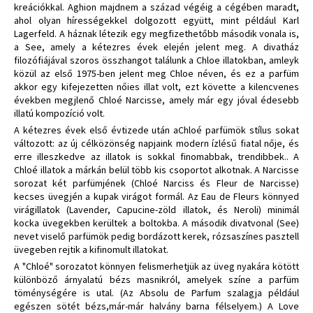
kreációkkal. Aghion majdnem a század végéig a cégében maradt,
ahol olyan hírességekkel dolgozott együtt, mint például Karl
Lagerfeld. A háznak létezik egy megfizethetőbb második vonala is,
a See, amely a kétezres évek elején jelent meg. A divatház
filozófiájával szoros összhangot találunk a Chloe illatokban, amleyk
közül az első 1975-ben jelent meg Chloe néven, és ez a parfüm
akkor egy kifejezetten nőies illat volt, ezt követte a kilencvenes
években megjlenő Chloé Narcisse, amely már egy jóval édesebb
illatú kompozíció volt.
A kétezres évek első évtizede után aChloé parfümök stílus sokat
változott: az új célközönség napjaink modern ízlésű fiatal nője, és
erre illeszkedve az illatok is sokkal finomabbak, trendibbek.. A
Chloé illatok a márkán belül több kis csoportot alkotnak. A Narcisse
sorozat két parfümjének (Chloé Narciss és Fleur de Narcisse)
kecses üvegjén a kupak virágot formál. Az Eau de Fleurs könnyed
virágillatok (Lavender, Capucine-zöld illatok, és Neroli) minimál
kocka üvegekben kerültek a boltokba. A második divatvonal (See)
nevet viselő parfümök pedig bordázott kerek, rózsaszínes pasztell
üvegeben rejtik a kifinomult illatokat.
A "Chloé" sorozatot könnyen felismerhetjük az üveg nyakára kötött
különböző árnyalatú bézs masnikról, amelyek színe a parfüm
töménységére is utal. (Az Absolu de Parfum szalagja például
egészen sötét bézs,már-már halvány barna félselyem.) A Love