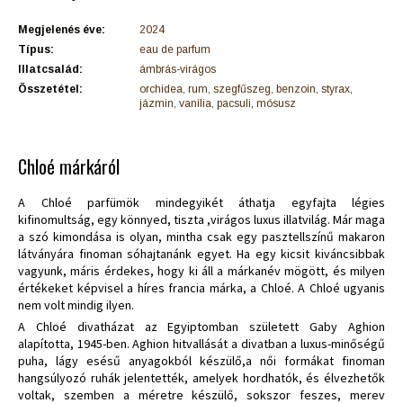
Megjelenés éve:
2024
Típus:
eau de parfum
Illatcsalád:
ámbrás-virágos
Összetétel:
orchidea, rum, szegfűszeg, benzoin, styrax,
jázmin, vanília, pacsuli, mósusz
Chloé márkáról
A Chloé parfümök mindegyikét áthatja egyfajta légies
kifinomultság, egy könnyed, tiszta ,virágos luxus illatvilág. Már maga
a szó kimondása is olyan, mintha csak egy pasztellszínű makaron
látványára finoman sóhajtanánk egyet. Ha egy kicsit kiváncsibbak
vagyunk, máris érdekes, hogy ki áll a márkanév mögött, és milyen
értékeket képvisel a híres francia márka, a Chloé. A Chloé ugyanis
nem volt mindig ilyen.
A Chloé divatházat az Egyiptomban született Gaby Aghion
alapította, 1945-ben. Aghion hitvallását a divatban a luxus-minőségű
puha, lágy esésű anyagokból készülő,a női formákat finoman
hangsúlyozó ruhák jelentették, amelyek hordhatók, és élvezhetők
voltak, szemben a méretre készülő, sokszor feszes, merev