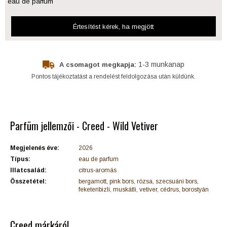
eau de parfum
Értesítést kérek
, ha megjött
1-3 munkanap
A csomagot megkapja:
Pontos tájékoztatást a rendelést feldolgozása után küldünk.
Parfüm jellemzői - Creed - Wild Vetiver
Megjelenés éve:
2026
Típus:
eau de parfum
Illatcsalád:
citrus-aromás
Összetétel:
bergamott, pink bors, rózsa, szecsuáni bors,
feketeribizli, muskátli, vetiver, cédrus, borostyán
Creed márkáról