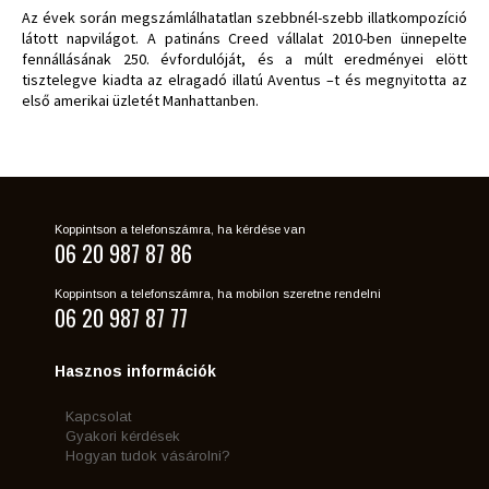
Az évek során megszámlálhatatlan szebbnél-szebb illatkompozíció
látott napvilágot. A patináns Creed vállalat 2010-ben ünnepelte
fennállásának 250. évfordulóját, és a múlt eredményei elött
tisztelegve kiadta az elragadó illatú Aventus –t és megnyitotta az
első amerikai üzletét Manhattanben.
Koppintson a telefonszámra, ha kérdése van
06 20 987 87 86
Koppintson a telefonszámra, ha mobilon szeretne rendelni
06 20 987 87 77
Hasznos információk
Kapcsolat
Gyakori kérdések
Hogyan tudok vásárolni?