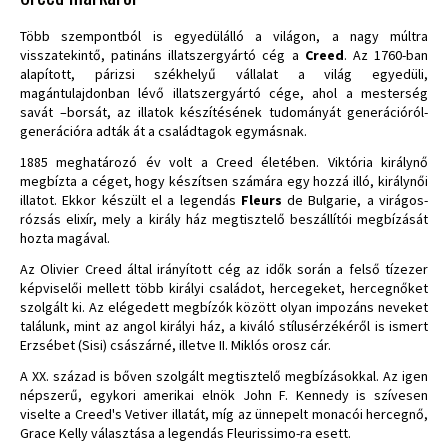
Több szempontból is egyedülálló a világon, a nagy múltra
visszatekintő, patináns illatszergyártó cég a
Creed
. Az 1760-ban
alapított, párizsi székhelyű vállalat a világ egyedüli,
magántulajdonban lévő illatszergyártó cége, ahol a mesterség
savát –borsát, az illatok készítésének tudományát generációról-
generációra adták át a családtagok egymásnak.
1885 meghatározó év volt a Creed életében. Viktória királynő
megbízta a céget, hogy készítsen számára egy hozzá illó, királynői
illatot. Ekkor készült el a legendás
Fleurs
de Bulgarie, a virágos-
rózsás elixír, mely a király ház megtisztelő beszállítói megbízását
hozta magával.
Az Olivier Creed által irányított cég az idők során a felső tízezer
képviselői mellett több királyi családot, hercegeket, hercegnőket
szolgált ki. Az elégedett megbízók között olyan impozáns neveket
találunk, mint az angol királyi ház, a kiváló stílusérzékéről is ismert
Erzsébet (Sisi) császárné, illetve II. Miklós orosz cár.
A XX. század is bőven szolgált megtisztelő megbízásokkal. Az igen
népszerű, egykori amerikai elnök John F. Kennedy is szívesen
viselte a Creed's Vetiver illatát, míg az ünnepelt monacói hercegnő,
Grace Kelly választása a legendás Fleurissimo-ra esett.