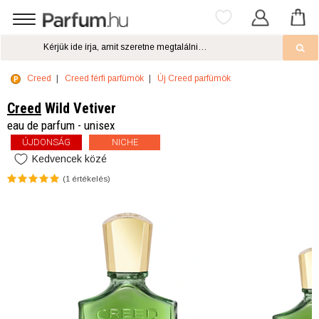
Creed
Creed férfi parfümök
Új Creed parfümök
Creed
Wild Vetiver
eau de parfum - unisex
ÚJDONSÁG
NICHE
Kedvencek közé
(
1
értékelés)