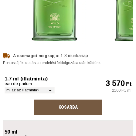
1-3 munkanap
A csomagot megkapja:
Pontos tájékoztatást a rendelést feldolgozása után küldünk.
1.7 ml (illatminta)
3 570
Ft
eau de parfum
mi az az illatminta?
2100 Ft / ml
KOSÁRBA
50 ml