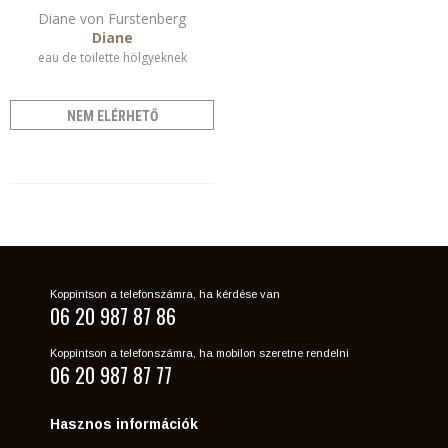
Diane von Furstenberg
Diane
eau de toilette hölgyeknek
NEM ELÉRHETŐ
Koppintson a telefonszámra, ha kérdése van
06 20 987 87 86
Koppintson a telefonszámra, ha mobilon szeretne rendelni
06 20 987 87 77
Hasznos információk