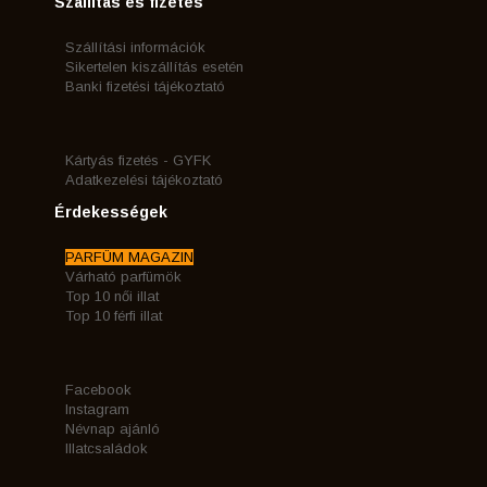
Szállítás és fizetés
Szállítási információk
Sikertelen kiszállítás esetén
Banki fizetési tájékoztató
Kártyás fizetés - GYFK
Adatkezelési tájékoztató
Érdekességek
PARFÜM MAGAZIN
Várható parfümök
Top 10 női illat
Top 10 férfi illat
Facebook
Instagram
Névnap ajánló
Illatcsaládok