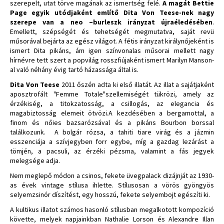
szerepelt, utat törve magának az ismertség felé.
A magát Bettie
Page egyik utódjaként említő Dita Von Teese-nek nagy
szerepe van a neo –burleszk irányzat újraéledésében
.
Emellett, szépségét és tehetségét megmutatva, saját revü
műsorával bejárta az egész világot. A fétis irányzat királynőjeként is
ismert Dita pikáns, ám igen színvonalas műsorai mellett nagy
hírnévre tett szert a popvilág rosszfiújaként ismert Marilyn Manson-
al való néhány évig tartó házassága által is.
Dita Von Teese
2011 őszén adta ki első illatát. Az illat a sajátjaként
aposztrofált "Femme Totale"szellemiségét tükrözi, amely az
érzékiség, a titokzatosság, a csillogás, az elegancia és
magabiztosság elemeit ötvözi.A kezdésében a bergamottal, a
finom és nőies bazsarózsával és a pikáns Bourbon borssal
találkozunk. A bolgár rózsa, a tahiti tiare virág és a jázmin
esszenciája a szívjegyben forr egybe, míg a gazdag lezárást a
tömjén, a pacsuli, az érzéki pézsma, valamint a fás jegyek
melegsége adja.
Nem meglepő módon a csinos, fekete üvegpalack dizájnját az 1930-
as évek vintage stílusa ihlette. Stílusosan a vörös gyöngyös
selyemzsinór díszítést, egy hosszú, fekete selyembojt egészíti ki.
A kultikus illatot számos hasonló stílusban megalkotott kompozíció
követte, melyek napjainkban Nathalie Lorson és Alexandre Illan