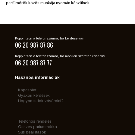
parfümőrök közös munkája nyomán készülnek.
Koppintson a telefonszámra, ha kérdése van
06 20 987 87 86
Koppintson a telefonszámra, ha mobilon szeretne rendelni
06 20 987 87 77
Hasznos információk
Kapcsolat
Gyakori kérdések
Hogyan tudok vásárolni?
Telefonos rendelés
Összes parfummárka
Süti beállítások