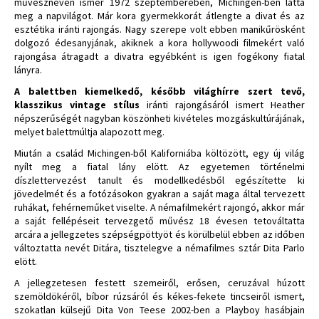
művésznéven ismer 1972 szeptemberében, Michingen-ben látta
meg a napvilágot. Már kora gyermekkorát átlengte a divat és az
esztétika iránti rajongás. Nagy szerepe volt ebben manikűrösként
dolgozó édesanyjának, akiknek a kora hollywoodi filmekért való
rajongása átragadt a divatra egyébként is igen fogékony fiatal
lányra.
A balettben kiemelkedő, később világhírre szert tevő,
klasszikus vintage stílus
iránti rajongásáról ismert Heather
népszerűségét nagyban köszönheti kivételes mozgáskultúrájának,
melyet balettmúltja alapozott meg.
Miután a család Michingen-ből Kaliforniába költözött, egy új világ
nyílt meg a fiatal lány elött. Az egyetemen történelmi
díszlettervezést tanult és modellkedésből egészítette ki
jövedelmét és a fotózásokon gyakran a saját maga által tervezett
ruhákat, fehérneműket viselte. A némafilmekért rajongó, akkor már
a saját fellépéseit tervezgető művész 18 évesen tetováltatta
arcára a jellegzetes szépségpöttyöt és körülbelül ebben az időben
változtatta nevét Ditára, tisztelegve a némafilmes sztár Dita Parlo
elött.
A jellegzetesen festett szemeiről, erősen, ceruzával húzott
szemöldökéről, bíbor rúzsáról és kékes-fekete tincseiről ismert,
szokatlan külsejű Dita Von Teese 2002-ben a Playboy hasábjain