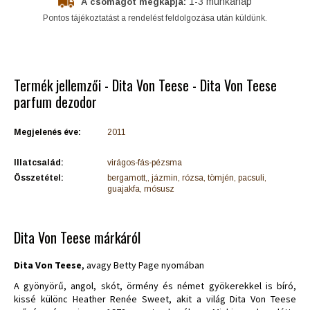
1-3 munkanap
A csomagot megkapja:
Pontos tájékoztatást a rendelést feldolgozása után küldünk.
Termék jellemzői - Dita Von Teese - Dita Von Teese
parfum dezodor
Megjelenés éve:
2011
Illatcsalád:
virágos-fás-pézsma
Összetétel:
bergamott,, jázmin, rózsa, tömjén, pacsuli,
guajakfa, mósusz
Dita Von Teese márkáról
Dita Von Teese
, avagy Betty Page nyomában
A gyönyörű, angol, skót, örmény és német gyökerekkel is bíró,
kissé különc Heather Renée Sweet, akit a világ Dita Von Teese