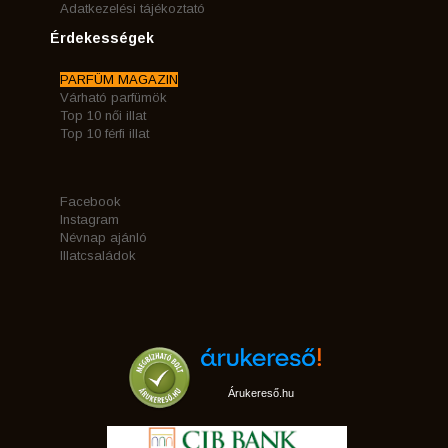
Adatkezelési tájékoztató
Érdekességek
PARFÜM MAGAZIN
Várható parfümök
Top 10 női illat
Top 10 férfi illat
Facebook
Instagram
Névnap ajánló
Illatcsaládok
Árukereső.hu