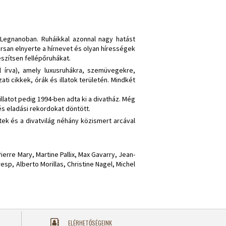
Legnanoban. Ruháikkal azonnal nagy hatást
orsan elnyerte a hírnevet és olyan hírességek
szítsen fellépőruhákat.
l írva), amely luxusruhákra, szemüvegekre,
ti cikkek, órák és illatok területén. Mindkét
llatot pedig 1994-ben adta ki a divatház. Még
és eladási rekordokat döntött.
ttek és a divatvilág néhány közismert arcával
.
erre Mary, Martine Pallix, Max Gavarry, Jean-
esp, Alberto Morillas, Christine Nagel, Michel
ELÉRHETŐSÉGEINK