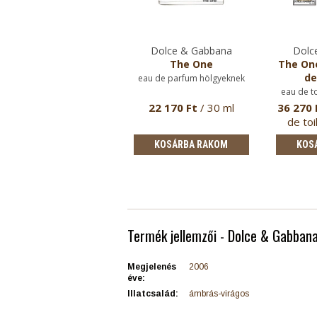
Dolce & Gabbana
Dolc
The One
The One
de
eau de parfum hölgyeknek
eau de t
22 170 Ft
/ 30 ml
36 270 
de toi
KOSÁRBA RAKOM
KOS
Termék jellemzői - Dolce & Gabbana 
Megjelenés
2006
éve:
Illatcsalád:
ámbrás-virágos