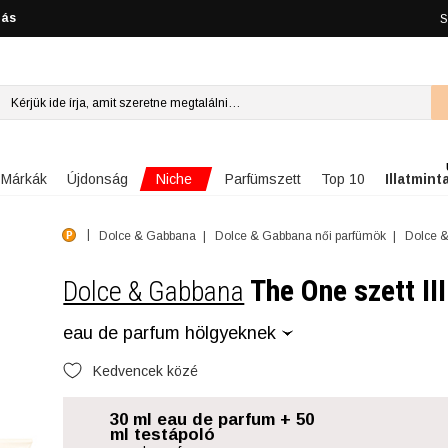
lás
S
Niche
Márkák
Újdonság
Parfümszett
Top 10
Illatmint
Dolce & Gabbana
Dolce & Gabbana női parfümök
Dolce &
The One szett III
Dolce & Gabbana
eau de parfum hölgyeknek
Kedvencek közé
30 ml eau de parfum + 50
ml testápoló