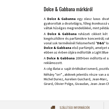
Dolce & Gabbana márkáról
A
Dolce & Gabanna
egy olasz luxus diva
gyakoroltak a divatvilágra, főleg ikonikussá
váltak hűséges megrendelőikké, mint például
A
Dolce & Gabbana
ruházati cikkeit két
kiegészítőkre és parfümökre koncentrál; va
vonal sok termékénél felismerhető "
D&G
" l
Dolce & Gabbana
első parfümjét, amelyet
ebben az évben útjára indították a Light Blu
A
Dolce & Gabbana
2009-ben indította el a
reklámozott.
A cég illatai a saját értéküket ismerő, poz
Néhány "orr" , akiknek jelentős része van a 
Michel Duriez, Aurelien Guichard, Jean-Marc, 
Girard, Olivier Polge, Givaudan, Jean-Jean-Ch
SZÁLLÍTÁSI INFORMÁCIÓK