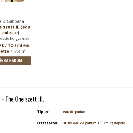
e & Gabbana
 szett II. (eau
 toilette)
oilette hölgyeknek
Ft
/ 100 ml eau
lette + 7.4 ml
tollpa…
ÁRBA RAKOM
- The One szett III.
Típus:
eau de parfum
Összetétel:
30 ml eau de parfum + 50 ml testápoló