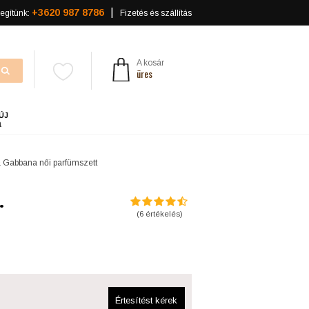
+3620 987 8786
egítünk:
Fizetés és szállítás
A kosár
üres
ÚJ
a
 Gabbana női parfümszett
.
(
6
értékelés)
Értesítést kérek