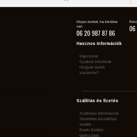
Hívjon minket, ha kérdése
Rend
06 
van
06 20 987 87 86
Hasznos információk
Kapcsolat
Gyakori kérdések
Hogyan tudok
vásárolni?
Szállítás és fizetés
Szállítási információk
Sikertelen kiszállítás
esetén
Banki fizetési
tájékoztató