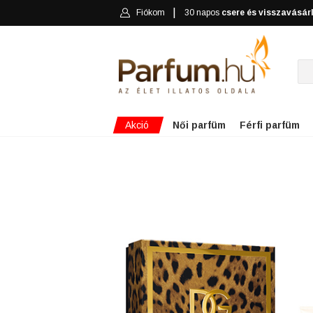
Fiókom
30 napos
csere és visszavásár
Akció
Női parfüm
Férfi parfüm