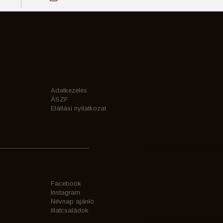
Adatkezelés
ÁSZF
Elállási nyilatkozat
Facebook
Instagram
Névnap ajánló
Illatcsaládok