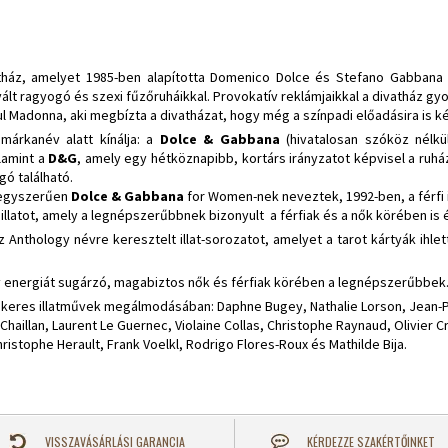
tház, amelyet 1985-ben alapította Domenico Dolce és Stefano Gabbana 
 vált ragyogó és szexi fűzőruháikkal. Provokatív reklámjaikkal a divatház gy
 Madonna, aki megbízta a divatházat, hogy még a színpadi előadásira is ké
 márkanév alatt kínálja: a
Dolce & Gabbana
(hivatalosan szóköz nélkü
lamint a
D&G
, amely egy hétköznapibb, kortárs irányzatot képvisel a ruháza
ogó található.
 egyszerűen
Dolce & Gabbana
for Women-nek neveztek, 1992-ben, a férfi i
e illatot, amely a legnépszerűbbnek bizonyult a férfiak és a nők körében is 
z Anthology névre keresztelt illat-sorozatot, amelyet a tarot kártyák ihle
itív energiát sugárzó, magabiztos nők és férfiak körében a legnépszerűbbek
sikeres illatművek megálmodásában: Daphne Bugey, Nathalie Lorson, Jean-Pi
Chaillan, Laurent Le Guernec, Violaine Collas, Christophe Raynaud, Olivier Cr
ristophe Herault, Frank Voelkl, Rodrigo Flores-Roux és Mathilde Bija.
VISSZAVÁSÁRLÁSI GARANCIA
KÉRDEZZE SZAKÉRTŐINKET