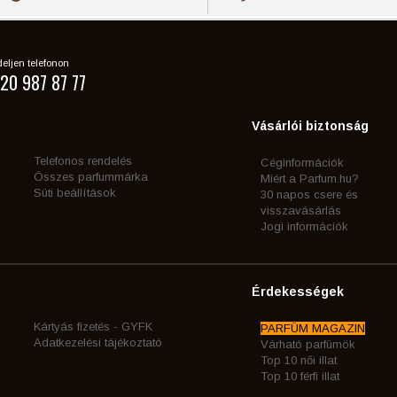
eljen telefonon
20 987 87 77
Vásárlói biztonság
Telefonos rendelés
Céginformációk
Összes parfummárka
Miért a Parfum.hu?
Süti beállítások
30 napos csere és
visszavásárlás
Jogi információk
Érdekességek
Kártyás fizetés - GYFK
PARFÜM MAGAZIN
Adatkezelési tájékoztató
Várható parfümök
Top 10 női illat
Top 10 férfi illat