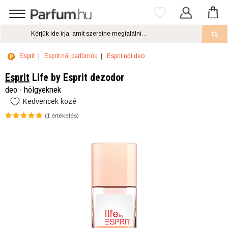
Esprit
Esprit női parfümök
Esprit női deo
Esprit
Life by Esprit dezodor
deo - hölgyeknek
Kedvencek közé
(
1
értékelés)