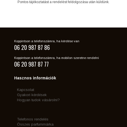
Pontos tájékoztatást a rendelést feldolgozása után küldünk.
Koppintson a telefonszámra, ha kérdése van
06 20 987 87 86
Koppintson a telefonszámra, ha mobilon szeretne rendelni
06 20 987 87 77
Hasznos információk
Kapcsolat
Gyakori kérdések
Hogyan tudok vásárolni?
Telefonos rendelés
Összes parfummárka