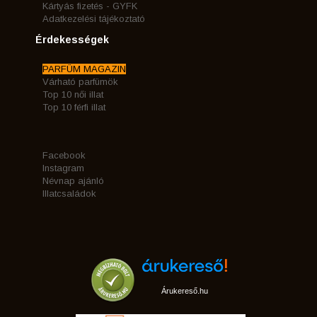
Kártyás fizetés - GYFK
Adatkezelési tájékoztató
Érdekességek
PARFÜM MAGAZIN
Várható parfümök
Top 10 női illat
Top 10 férfi illat
Facebook
Instagram
Névnap ajánló
Illatcsaládok
Árukereső.hu