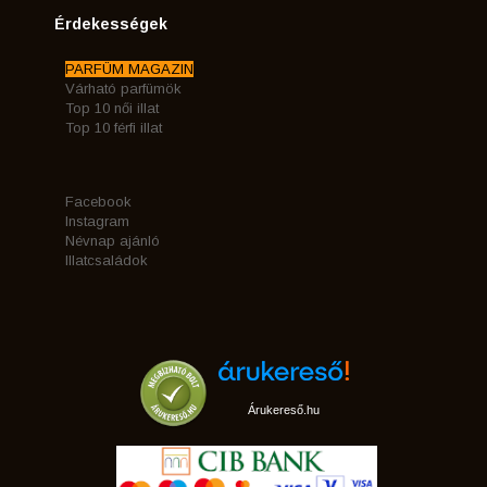
Érdekességek
PARFÜM MAGAZIN
Várható parfümök
Top 10 női illat
Top 10 férfi illat
Facebook
Instagram
Névnap ajánló
Illatcsaládok
Árukereső.hu