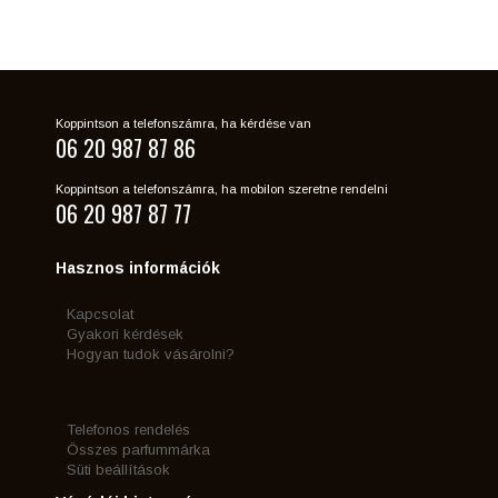
Koppintson a telefonszámra, ha kérdése van
06 20 987 87 86
Koppintson a telefonszámra, ha mobilon szeretne rendelni
06 20 987 87 77
Hasznos információk
Kapcsolat
Gyakori kérdések
Hogyan tudok vásárolni?
Telefonos rendelés
Összes parfummárka
Süti beállítások