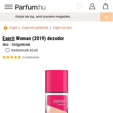
Esprit
Esprit női parfümök
Esprit női deo
Esprit
Woman (2019) dezodor
deo - hölgyeknek
Kedvencek közé
(
1
értékelés)