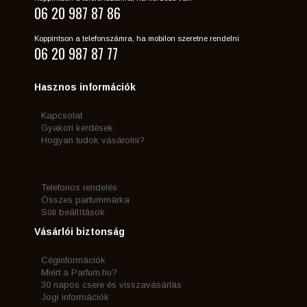
06 20 987 87 86
Koppintson a telefonszámra, ha mobilon szeretne rendelni
06 20 987 87 77
Hasznos információk
Kapcsolat
Gyakori kérdések
Hogyan tudok vásárolni?
Telefonos rendelés
Összes parfummárka
Süti beállítások
Vásárlói biztonság
Céginformációk
Miért a Parfum.hu?
30 napos csere és visszavásárlás
Jogi információk