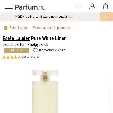
Estée Lauder
Estée Lauder női parfümök
Estée Lauder
Pure White Linen
eau de parfum - hölgyeknek
Kedvencek közé
KIFUTÓ
(
32
értékelés)