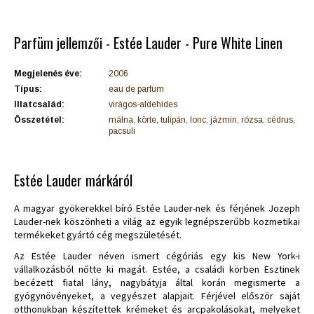
Parfüm jellemzői - Estée Lauder - Pure White Linen
Megjelenés éve:
2006
Típus:
eau de parfum
Illatcsalád:
virágos-aldehides
Összetétel:
málna, körte, tulipán, lonc, jázmin, rózsa, cédrus,
pacsuli
Estée Lauder márkáról
A magyar gyökerekkel bíró Estée Lauder-nek és férjének Jozeph
Lauder-nek köszönheti a világ az egyik legnépszerűbb kozmetikai
termékeket gyártó cég megszületését.
Az Estée Lauder néven ismert cégóriás egy kis New York-i
vállalkozásból nőtte ki magát. Estée, a családi körben Esztinek
becézett fiatal lány, nagybátyja által korán megismerte a
gyógynövényeket, a vegyészet alapjait. Férjével először saját
otthonukban készítettek krémeket és arcpakolásokat, melyeket