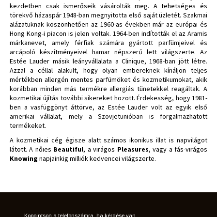
kezdetben csak ismerőseik vásárolták meg. A tehetséges és
törekvő házaspár 1948-ban megnyitotta első saját üzletét. Szakmai
alázatuknak köszönhetően az 1960-as években már az európai és
Hong Kong-i piacon is jelen voltak. 1964-ben indították el az Aramis
márkanevet, amely férfiak számára gyártott parfümjeivel és
arcápoló készítményeivel hamar népszerű lett világszerte. Az
Estée Lauder másik leányvállalata a Clinique, 1968-ban jött létre.
Azzal a céllal alakult, hogy olyan embereknek kínáljon teljes
mértékben allergén mentes parfümöket és kozmetikumokat, akik
korábban minden más termékre allergiás tünetekkel reagáltak. A
kozmetikai újítás további sikereket hozott. Érdekesség, hogy 1981-
ben a vasfüggönyt áttörve, az Estée Lauder volt az egyik első
amerikai vállalat, mely a Szovjetunióban is forgalmazhatott
termékeket.
A kozmetikai cég égisze alatt számos ikonikus illat is napvilágot
látott. A nőies
Beautiful
, a virágos
Pleasures
, vagy a fás-virágos
Knowing
napjainkig milliók kedvencei világszerte.
Koppintson a telefonszámra, ha kérdése van