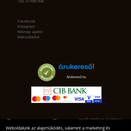
Top 10 férfi illat
Facebook
Instagram
Névnap ajánló
Illatcsaládok
Árukereső.hu
marketplace partner
Weboldalunk az alapműködés, valamint a marketing és