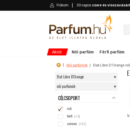
Fiókom
30 napos
csere és visszavásár
Akció
Női parfüm
Férfi parfüm
Női parfümök
Etat Libre D'Orange nő
E
×
Etat Libre D'Orange
×
női parfümök
SZŰRÉS
CÉLCSOPORT
női
L
férfi
(+3)
unisex
(+11)