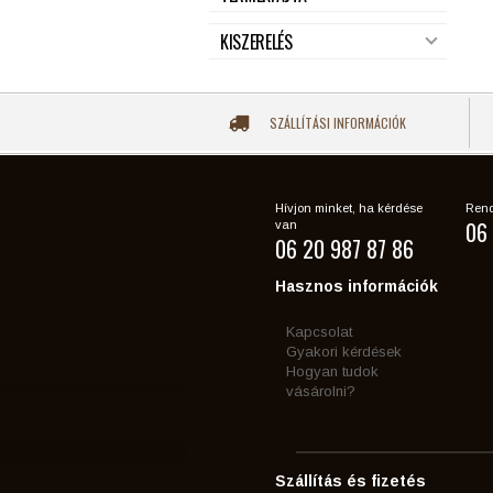
KISZERELÉS
SZÁLLÍTÁSI INFORMÁCIÓK
Hívjon minket, ha kérdése
Rend
06 
van
06 20 987 87 86
Hasznos információk
Kapcsolat
Gyakori kérdések
Hogyan tudok
vásárolni?
Szállítás és fizetés