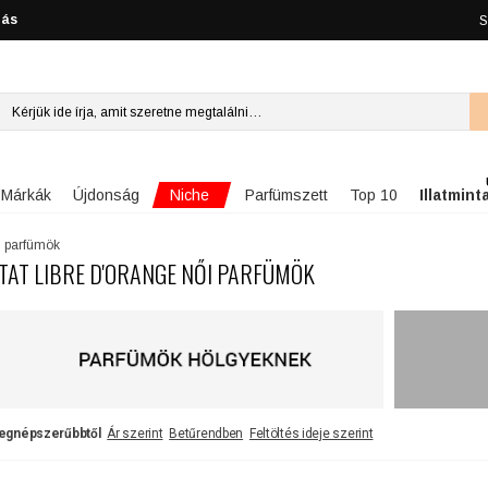
lás
S
Niche
Márkák
Újdonság
Parfümszett
Top 10
Illatmint
i parfümök
TAT LIBRE D'ORANGE NŐI PARFÜMÖK
egnépszerűbbtől
Ár szerint
Betűrendben
Feltöltés ideje szerint