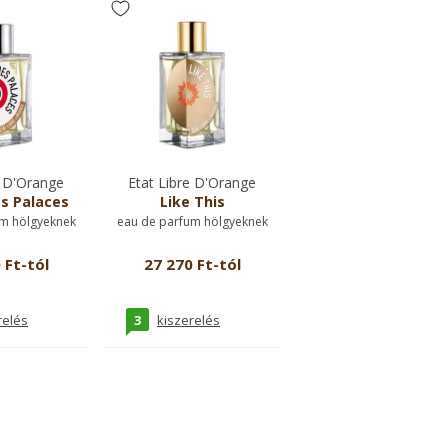
e D'Orange
Etat Libre D'Orange
s Palaces
Like This
m hölgyeknek
eau de parfum hölgyeknek
 Ft-tól
27 270 Ft-tól
3
relés
kiszerelés