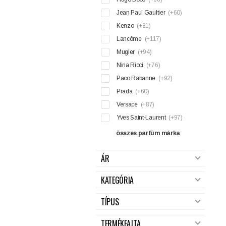
Jean Paul Gaultier
(+60)
Kenzo
(+81)
Lancôme
(+117)
Mugler
(+94)
Nina Ricci
(+76)
Paco Rabanne
(+92)
Prada
(+60)
Versace
(+87)
Yves Saint-Laurent
(+97)
összes parfüm márka
ÁR
KATEGÓRIA
TÍPUS
TERMÉKFAJTA