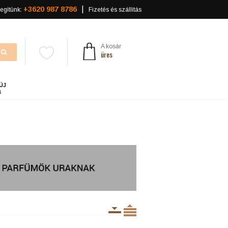
+3620 987 8786
egítünk:
Fizetés és szállítás
A kosár
üres
ÚJ
a