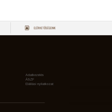
ELÉRHETŐSÉGEINK
Adatkezelés
ÁSZF
Elállási nyilatkozat