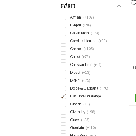
GYÁRTÓ
Armani
(+107)
Bvlgari
(+96)
Calvin Klein
(+73)
Carolina Herrera
(+99)
Chanel
(+105)
Chloé
(+72)
Christian Dior
(+91)
e
Diesel
(+13)
DKNY
(+75)
Dolce & Gabbana
(+70)
Etat Libre D'Orange
Gisada
(+6)
Givenchy
(+98)
Gucci
(+83)
Guerlain
(+110)
Hugo Boss
(+68)