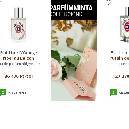
Etat Libre D'Orange
Etat Libr
Noel au Balcon
Putain de
au de parfum hölgyeknek
eau de parfu
36 470 Ft-tól
27 270
2
3
kiszerelés
kisze