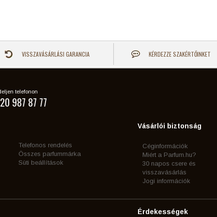
VISSZAVÁSÁRLÁSI GARANCIA
KÉRDEZZE SZAKÉRTŐINKET
eljen telefonon
20 987 87 77
Vásárlói biztonság
Telefonos rendelés
Céginformációk
Összes parfummárka
Miért a Parfum.hu?
Süti beállítások
30 napos csere és
visszavásárlás
Jogi információk
Érdekességek