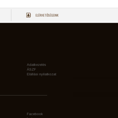
ELÉRHETŐSÉGEINK
Adatkezelés
ÁSZF
Elállási nyilatkozat
Facebook