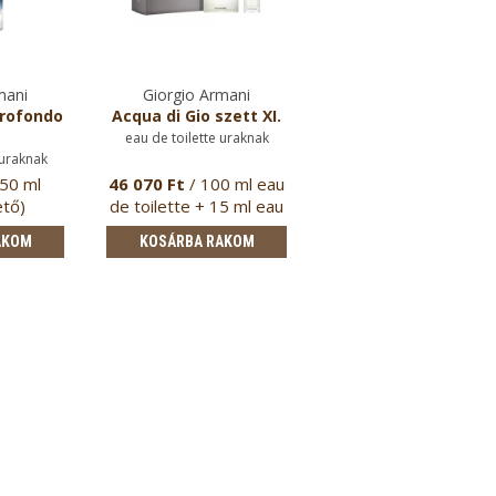
mani
Giorgio Armani
Giorgio Armani
Profondo
Acqua di Gio szett XI.
Acqua di Gio stift
dezodor
eau de toilette uraknak
uraknak
uraknak
 50 ml
46 070 Ft
/ 100 ml eau
15 570 Ft
/ 75 gram
ető)
de toilette + 15 ml eau
de …
AKOM
KOSÁRBA RAKOM
KOSÁRBA RAKOM