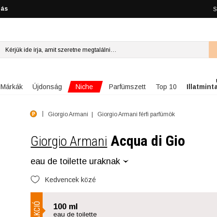
lás
S
Niche
Márkák
Újdonság
Parfümszett
Top 10
Illatmint
Giorgio Armani
Giorgio Armani férfi parfümök
Acqua di Gio
Giorgio Armani
eau de toilette uraknak
Kedvencek közé
AKCIÓ
100 ml
eau de toilette