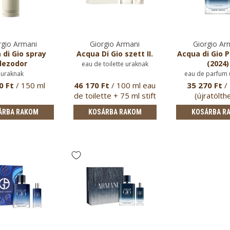
rgio Armani
Giorgio Armani
Giorgio Ar
 di Gio spray
Acqua Di Gio szett II.
Acqua di Gio 
dezodor
(2024)
eau de toilette uraknak
uraknak
eau de parfum 
0 Ft
/ 150 ml
46 170 Ft
/ 100 ml eau
35 270 Ft
/
de toilette + 75 ml stift
(újratölth
d…
ÁRBA RAKOM
KOSÁRBA RAKOM
KOSÁRBA R