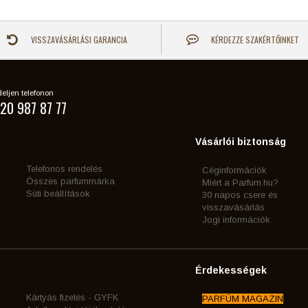
VISSZAVÁSÁRLÁSI GARANCIA
KÉRDEZZE SZAKÉRTŐINKET
eljen telefonon
20 987 87 77
Vásárlói biztonság
Telefonos rendelés
Céginformációk
Összes parfummárka
Miért a Parfum.hu?
Süti beállítások
30 napos csere és
visszavásárlás
Jogi információk
Érdekességek
Kártyás fizetés - GYFK
PARFÜM MAGAZIN