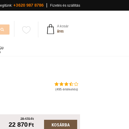
+3620 987 8786
egítünk:
Fizetés és szállítás
A kosár
üres
ÚJ
a
(
495
értékelés)
28 470 Ft
22 870
Ft
KOSÁRBA