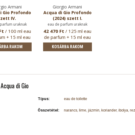
rgio Armani
Giorgio Armani
i Gio Profondo
Acqua di Gio Profondo
zett IV.
(2024) szett I.
 parfum uraknak
eau de parfum uraknak
Ft
/ 100 ml eau
42 470 Ft
/ 125 ml eau
um + 15 ml eau
de parfum + 15 ml eau
de pa…
de pa…
ÁRBA RAKOM
KOSÁRBA RAKOM
 Acqua di Gio
Típus:
eau de toilette
Összetétel:
narancs, lime, jázmin, koriander, ibolya, re