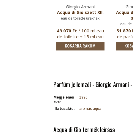
Giorgio Armani
Gio
Acqua di Gio szett XII.
Acqua d
s
eau de toilette uraknak
eau de
49 070 Ft
/ 100 ml eau
51 870 
de toilette + 15 ml eau
de parf
de …
KOSÁRBA RAKOM
KOS
Parfüm jellemzői - Giorgio Armani -
Megjelenés
1996
éve:
Illatcsalád:
aromás-aqua
Acqua di Gio termék leírása