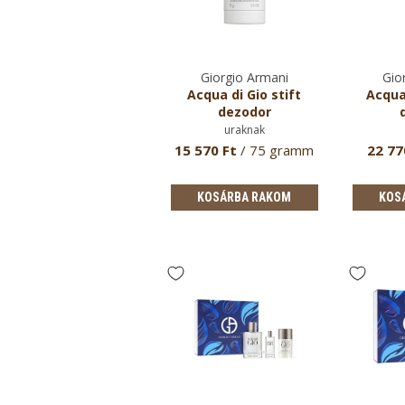
Giorgio Armani
Giorgio Armani
Gio
Acqua di Gio szett XI.
Acqua di Gio stift
Acqua
dezodor
eau de toilette uraknak
uraknak
6 070 Ft
/ 100 ml eau
15 570 Ft
/ 75 gramm
22 77
e toilette + 15 ml eau
de …
KOSÁRBA RAKOM
KOSÁRBA RAKOM
KOS