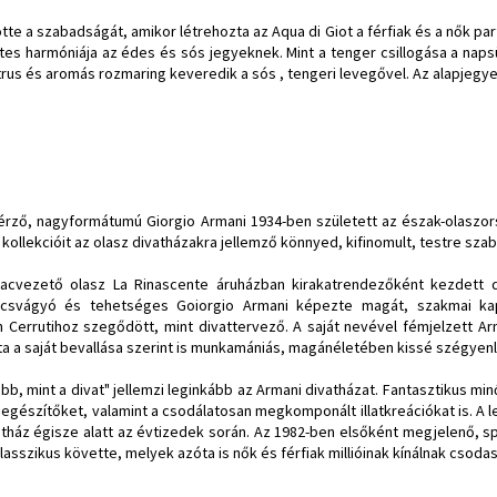
tte a szabadságát, amikor létrehozta az Aqua di Giot a férfiak és a nők parf
letes harmóniája az édes és sós jegyeknek. Mint a tenger csillogása a nap
rus és aromás rozmaring keveredik a sós , tengeri levegővel. Az alapjegye
 érző, nagyformátumú Giorgio Armani 1934-ben született az észak-olaszo
kollekcióit az olasz divatházakra jellemző könnyed, kifinomult, testre szabo
piacvezető olasz La Rinascente áruházban kirakatrendezőként kezdett
becsvágyó és tehetséges Goiorgio Armani képezte magát, szakmai kap
Cerrutihoz szegődött, mint divattervező. A saját nevével fémjelzett Arma
a a saját bevallása szerint is munkamániás, magánéletében kissé szégyenl
abb, mint a divat" jellemzi leginkább az Armani divatházat. Fantasztikus min
, kiegészítőket, valamint a csodálatosan megkomponált illatkreációkat is
atház égisze alatt az évtizedek során. Az 1982-ben elsőként megjelenő, spo
asszikus követte, melyek azóta is nők és férfiak millióinak kínálnak csodas