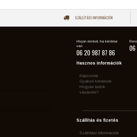
SZÁLLÍTÁSI INFORMÁCIÓK
Hívjon minket, ha kérdése
Rend
06 
van
06 20 987 87 86
Hasznos információk
Kapcsolat
Gyakori kérdések
Hogyan tudok
vásárolni?
Szállítás és fizetés
Szállítási információk