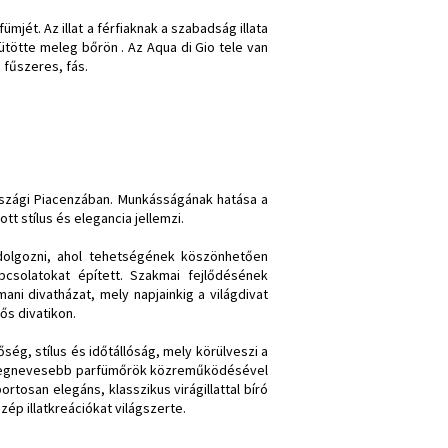
ümjét. Az illat a férfiaknak a szabadság illata
sütötte meleg bőrön . Az Aqua di Gio tele van
 fűszeres, fás.
rszági Piacenzában. Munkásságának hatása a
tt stílus és elegancia jellemzi.
 dolgozni, ahol tehetségének köszönhetően
csolatokat épített. Szakmai fejlődésének
ni divatházat, mely napjainkig a világdivat
ős divatikon.
őség, stílus és időtállóság, mely körülveszi a
. A legnevesebb parfümőrök közreműködésével
rtosan elegáns, klasszikus virágillattal bíró
zép illatkreációkat világszerte.