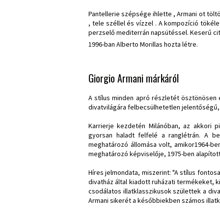
Pantellerie szépsége ihlette , Armani ot töltö
, tele széllel és vízzel . A kompozíció töké
perzselő mediterrán napsütéssel. Keserű cit
1996-ban Alberto Morillas hozta létre.
Giorgio Armani márkáról
A stílus minden apró részletét ösztönösen
divatvilágára felbecsülhetetlen jelentőségű, 
Karrierje kezdetén Milánóban, az akkori 
gyorsan haladt felfelé a ranglétrán. A 
meghatározó állomása volt, amikor1964-ben 
meghatározó képviselője, 1975-ben alapított
Híres jelmondata, miszerint: "A stílus fontos
divatház által kiadott ruházati termékeket
csodálatos illatklasszikusok születtek a div
Armani sikerét a későbbiekben számos illatkl