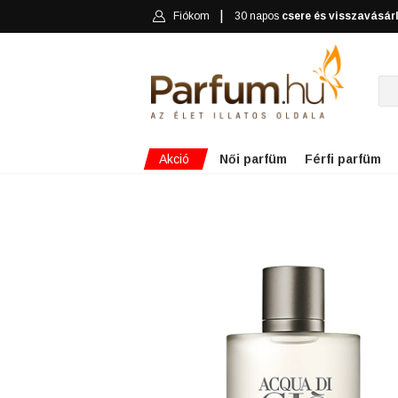
Fiókom
30 napos
csere és visszavásár
Akció
Női parfüm
Férfi parfüm