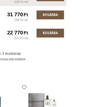
228 Ft / ml
31 770
Ft
KOSÁRBA
158 Ft / ml
22 770
Ft
KOSÁRBA
227 Ft / ml
1-3 munkanap
gozása után küldünk.