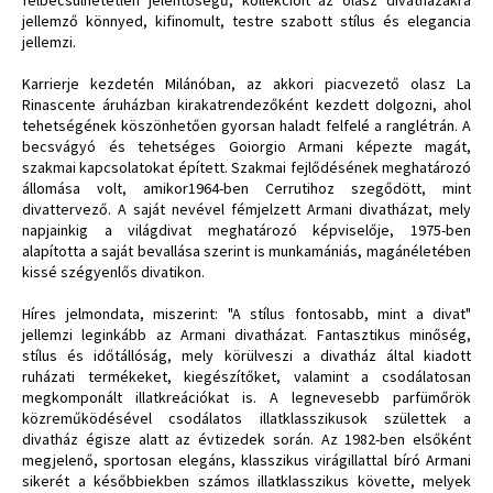
jellemző könnyed, kifinomult, testre szabott stílus és elegancia
jellemzi.
Karrierje kezdetén Milánóban, az akkori piacvezető olasz La
Rinascente áruházban kirakatrendezőként kezdett dolgozni, ahol
tehetségének köszönhetően gyorsan haladt felfelé a ranglétrán. A
becsvágyó és tehetséges Goiorgio Armani képezte magát,
szakmai kapcsolatokat épített. Szakmai fejlődésének meghatározó
állomása volt, amikor1964-ben Cerrutihoz szegődött, mint
divattervező. A saját nevével fémjelzett Armani divatházat, mely
napjainkig a világdivat meghatározó képviselője, 1975-ben
alapította a saját bevallása szerint is munkamániás, magánéletében
kissé szégyenlős divatikon.
Híres jelmondata, miszerint: "A stílus fontosabb, mint a divat"
jellemzi leginkább az Armani divatházat. Fantasztikus minőség,
stílus és időtállóság, mely körülveszi a divatház által kiadott
ruházati termékeket, kiegészítőket, valamint a csodálatosan
megkomponált illatkreációkat is. A legnevesebb parfümőrök
közreműködésével csodálatos illatklasszikusok születtek a
divatház égisze alatt az évtizedek során. Az 1982-ben elsőként
megjelenő, sportosan elegáns, klasszikus virágillattal bíró Armani
sikerét a későbbiekben számos illatklasszikus követte, melyek