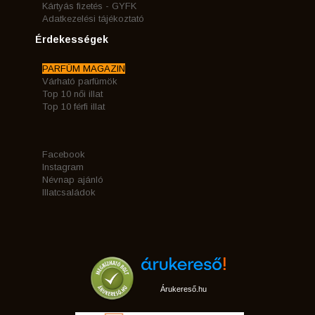
Kártyás fizetés - GYFK
Adatkezelési tájékoztató
Érdekességek
PARFÜM MAGAZIN
Várható parfümök
Top 10 női illat
Top 10 férfi illat
Facebook
Instagram
Névnap ajánló
Illatcsaládok
Árukereső.hu