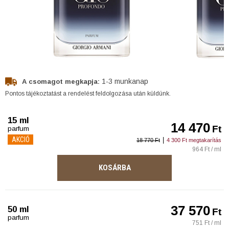
1-3 munkanap
A csomagot megkapja:
Pontos tájékoztatást a rendelést feldolgozása után küldünk.
15 ml
14 470
Ft
parfum
AKCIÓ
|
18 770 Ft
4 300 Ft megtakarítás
964 Ft / ml
KOSÁRBA
37 570
50 ml
Ft
parfum
751 Ft / ml