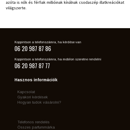
azóta is nők és férfiak millióinak kínálnak csodaszép illatkreációkat
világszerte.
Koppintson a telefonszámra, ha kérdése van
06 20 987 87 86
Koppintson a telefonszámra, ha mobilon szeretne rendelni
06 20 987 87 77
Hasznos információk
Kapcsolat
Gyakori kérdések
Hogyan tudok vásárolni?
Telefonos rendelés
Összes parfummárka