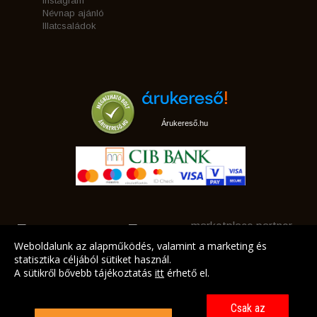
Instagram
Névnap ajánló
Illatcsaládok
Árukereső.hu
marketplace partner
Weboldalunk az alapműködés, valamint a marketing és
statisztika céljából sütiket használ.
A sütikről bővebb tájékoztatás
itt
érhető el.
A LEGJOBB AJÁNLATAINK AZ ÖN CÍMÉRE!
Csak az