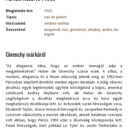
Megjelenés éve:
2022
Típus:
eau de parfum
Illatcsalád:
ámbrás-vaníliás
Összetétel:
bergamott, írisz, gesztenye, whiskey, ámbra, fás
jegyek
Givenchy márkáról
”Az elegancia titka, hogy az ember önmagát adja a
megjelenésével.” Huber de Givenchy szavai ezek. A stílus, a
modern, elegancia és a finom nőiesség jelenik meg az 1952-ben
Párizsban alapított divatház minden egyes darabján. A máig sikeres
divatház egyik leghíresebb ügyfele kétségkívül a bájos, amerikai
színésznő Audrey Hepburn volt, aki Huber de Givenchy
segítségével a divatház meghatározó arca és kora egyik
meghatározó divatikonja lett. Az évtizedek során hírességek sora,
Elizabeth Taylor, Grace monacói hercegnő és Jacqueline Kennedy is
szívesen választotta a mester alkotásait, akinek hatalmas szerepe
volt abban, hogy Párizs 1950 után a divatvilág középpontja lett.
Fiatal hírességek, mint például Liv Tyler és Justin Timberlake is