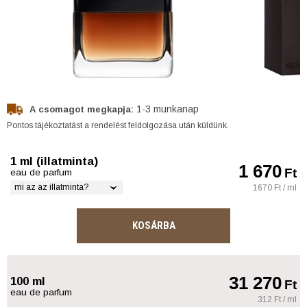
1-3 munkanap
A csomagot megkapja:
Pontos tájékoztatást a rendelést feldolgozása után küldünk.
1 ml (illatminta)
1 670
Ft
eau de parfum
mi az az illatminta?
1670 Ft / ml
KOSÁRBA
31 270
100 ml
Ft
eau de parfum
312 Ft / ml