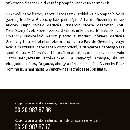
szívesen választják a divatház pompás, innovatív termékeit.
1957 -től csodálatos, azóta illatklasszikusokká vált kompozíciók is
gazdagították a Givenchy-ház palettáját. A Le de Givenchy és az
Audrey Hepburn-nek dedikált L'Interdit sikere osztatlan volt.
Termékeny évek következtek. Számos nőknek és férfiaknak szánt
Givenchy illatkreáció került piacra: a modern nőknek dedikált
Givenchy III, a zabolátlan, életörömöt kínáló Eau de Givenchy, vagy
akár a misztikus, csodaszép kompozíció, a díjnyertes csomagolást
kapó Ysatis. A 90-es évektől további átütő, azóta klasszikussá váló
illatok kényeztetik érzékeinket. A ragyogó Amarige, és az
elragadóan nőies, Organza, ahogy a férfiaknak szánt Givenchy Pour
Homme is, a mai napig Givenchy-ház legnépszerűbb illatai.
Koppintson a telefonszámra, ha kérdése van
06 20 987 87 86
Koppintson a telefonszámra, ha mobilon szeretne rendelni
06 20 987 87 77