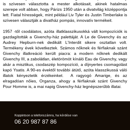
is szívesen választotta a mester alkotásait, akinek hatalmas
szerepe volt abban, hogy Párizs 1950 után a divatvilág középpontja
lett. Fiatal hírességek, mint például Liv Tyler és Justin Timberlake is
szívesen választják a divatház pompás, innovatív termékeit.
1957 -től csodálatos, azóta illatklasszikusokká vált kompozíciók is
gazdagították a Givenchy-ház palettáját. A Le de Givenchy és az
Audrey Hepburn-nek dedikált L'Interdit sikere osztatlan volt.
Termékeny évek következtek. Számos nőknek és férfiaknak szánt
Givenchy illatkreáció került piacra: a modern nőknek dedikált
Givenchy III, a zabolátlan, életörömöt kínáló Eau de Givenchy, vagy
akár a misztikus, csodaszép kompozíció, a díjnyertes csomagolást
kapó Ysatis. A 90-es évektől további átütő, azóta klasszikussá váló
illatok kényeztetik érzékeinket. A ragyogó Amarige, és az
elragadóan nőies, Organza, ahogy a férfiaknak szánt Givenchy
Pour Homme is, a mai napig Givenchy-ház legnépszerűbb illatai.
Koppintson a telefonszámra, ha kérdése van
06 20 987 87 86