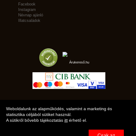
Facebook
Instagram
Névnap ajánló
Illatcsaládok
Árukereső.hu
marketplace partner
Weboldalunk az alapműködés, valamint a marketing és
statisztika céljából sütiket használ.
A sütikről bővebb tájékoztatás
itt
érhető el.
A LEGJOBB AJÁNLATAINK AZ ÖN CÍMÉRE!
Csak az