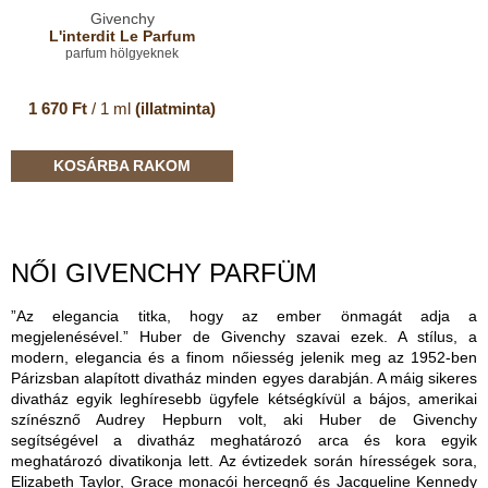
Givenchy
L'interdit Le Parfum
parfum hölgyeknek
1 670 Ft
/ 1 ml
(illatminta)
KOSÁRBA RAKOM
NŐI GIVENCHY PARFÜM
”Az elegancia titka, hogy az ember önmagát adja a
megjelenésével.” Huber de Givenchy szavai ezek. A stílus, a
modern, elegancia és a finom nőiesség jelenik meg az 1952-ben
Párizsban alapított divatház minden egyes darabján. A máig sikeres
divatház egyik leghíresebb ügyfele kétségkívül a bájos, amerikai
színésznő Audrey Hepburn volt, aki Huber de Givenchy
segítségével a divatház meghatározó arca és kora egyik
meghatározó divatikonja lett. Az évtizedek során hírességek sora,
Elizabeth Taylor, Grace monacói hercegnő és Jacqueline Kennedy