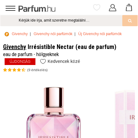
Givenchy
Givenchy női parfümök
Új Givenchy női parfümök
Givenchy
Irrésistible Nectar (eau de parfum)
eau de parfum - hölgyeknek
Kedvencek közé
ÚJDONSÁG
(
9
értékelés)