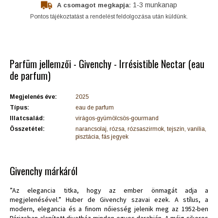
1-3 munkanap
A csomagot megkapja:
Pontos tájékoztatást a rendelést feldolgozása után küldünk.
Parfüm jellemzői - Givenchy - Irrésistible Nectar (eau
de parfum)
Megjelenés éve:
2025
Típus:
eau de parfum
Illatcsalád:
virágos-gyümölcsös-gourmand
Összetétel:
narancsolaj, rózsa, rózsaszirmok, tejszín, vanília,
pisztácia, fás jegyek
Givenchy márkáról
”Az elegancia titka, hogy az ember önmagát adja a
megjelenésével.” Huber de Givenchy szavai ezek. A stílus, a
modern, elegancia és a finom nőiesség jelenik meg az 1952-ben
Párizsban alapított divatház minden egyes darabján. A máig sikeres