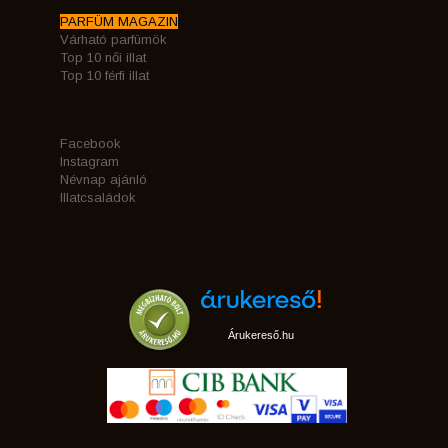
PARFÜM MAGAZIN
Várható parfümök
Top 10 női illat
Top 10 férfi illat
Facebook
Instagram
Névnap ajánló
Illatcsaládok
Árukereső.hu