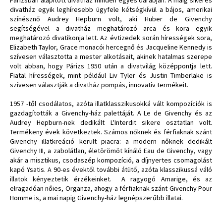
divatház egyik leghíresebb ügyfele kétségkívül a bájos, amerikai
színésznő Audrey Hepburn volt, aki Huber de Givenchy
segítségével a divatház meghatározó arca és kora egyik
meghatározó divatikonja lett. Az évtizedek során hírességek sora,
Elizabeth Taylor, Grace monacói hercegnő és Jacqueline Kennedy is
szívesen választotta a mester alkotásait, akinek hatalmas szerepe
volt abban, hogy Párizs 1950 után a divatvilág középpontja lett.
Fiatal hírességek, mint például Liv Tyler és Justin Timberlake is
szívesen választják a divatház pompás, innovatív termékeit.
1957 -től csodálatos, azóta illatklasszikusokká vált kompozíciók is
gazdagították a Givenchy-ház palettáját. A Le de Givenchy és az
Audrey Hepburn-nek dedikált L'Interdit sikere osztatlan volt.
Termékeny évek következtek. Számos nőknek és férfiaknak szánt
Givenchy illatkreáció került piacra: a modern nőknek dedikált
Givenchy III, a zabolátlan, életörömöt kínáló Eau de Givenchy, vagy
akár a misztikus, csodaszép kompozíció, a díjnyertes csomagolást
kapó Ysatis. A 90-es évektől további átütő, azóta klasszikussá váló
illatok kényeztetik érzékeinket. A ragyogó Amarige, és az
elragadóan nőies, Organza, ahogy a férfiaknak szánt Givenchy Pour
Homme is, a mai napig Givenchy-ház legnépszerűbb illatai.