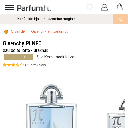
Givenchy
Givenchy férfi parfümök
Givenchy
PI NEO
eau de toilette - uraknak
Kedvencek közé
KIFUTÓ
(
24
értékelés)