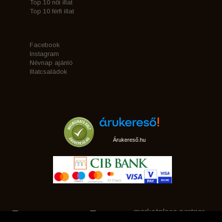
Top 10 női illat
Top 10 férfi illat
Facebook
Instagram
Névnap ajánló
Illatcsaládok
Árukereső.hu
marketplace partner