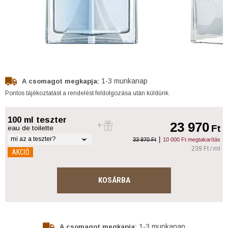
1-3 munkanap
A csomagot megkapja:
Pontos tájékoztatást a rendelést feldolgozása után küldünk.
100 ml teszter
23 970
Ft
eau de toilette
mi az a teszter?
|
33 970 Ft
10 000 Ft megtakarítás
239 Ft / ml
AKCIÓ
KOSÁRBA
1-3 munkanap
A csomagot megkapja: