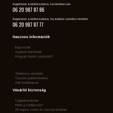
Koppintson a telefonszámra, ha kérdése van
06 20 987 87 86
Koppintson a telefonszámra, ha mobilon szeretne rendelni
06 20 987 87 77
Hasznos információk
Kapcsolat
Gyakori kérdések
Hogyan tudok vásárolni?
Telefonos rendelés
Összes parfummárka
Süti beállítások
Vásárlói biztonság
Céginformációk
Miért a Parfum.hu?
30 napos csere és visszavásárlás