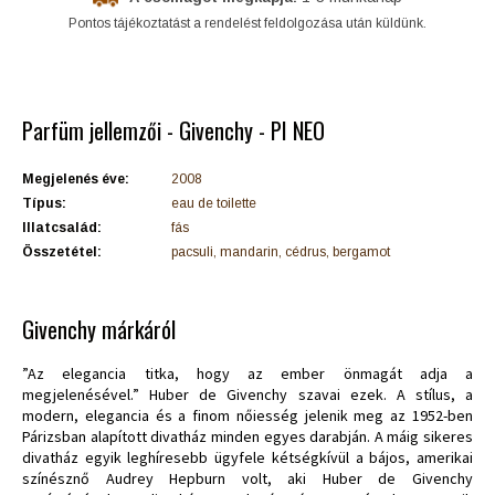
Pontos tájékoztatást a rendelést feldolgozása után küldünk.
Parfüm jellemzői - Givenchy - PI NEO
Megjelenés éve:
2008
Típus:
eau de toilette
Illatcsalád:
fás
Összetétel:
pacsuli, mandarin, cédrus, bergamot
Givenchy márkáról
”Az elegancia titka, hogy az ember önmagát adja a
megjelenésével.” Huber de Givenchy szavai ezek. A stílus, a
modern, elegancia és a finom nőiesség jelenik meg az 1952-ben
Párizsban alapított divatház minden egyes darabján. A máig sikeres
divatház egyik leghíresebb ügyfele kétségkívül a bájos, amerikai
színésznő Audrey Hepburn volt, aki Huber de Givenchy