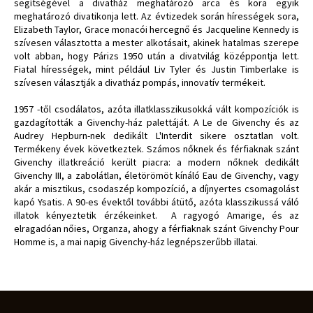
segítségével a divatház meghatározó arca és kora egyik
meghatározó divatikonja lett. Az évtizedek során hírességek sora,
Elizabeth Taylor, Grace monacói hercegnő és Jacqueline Kennedy is
szívesen választotta a mester alkotásait, akinek hatalmas szerepe
volt abban, hogy Párizs 1950 után a divatvilág középpontja lett.
Fiatal hírességek, mint például Liv Tyler és Justin Timberlake is
szívesen választják a divatház pompás, innovatív termékeit.
1957 -től csodálatos, azóta illatklasszikusokká vált kompozíciók is
gazdagították a Givenchy-ház palettáját. A Le de Givenchy és az
Audrey Hepburn-nek dedikált L'Interdit sikere osztatlan volt.
Termékeny évek következtek. Számos nőknek és férfiaknak szánt
Givenchy illatkreáció került piacra: a modern nőknek dedikált
Givenchy III, a zabolátlan, életörömöt kínáló Eau de Givenchy, vagy
akár a misztikus, csodaszép kompozíció, a díjnyertes csomagolást
kapó Ysatis. A 90-es évektől további átütő, azóta klasszikussá váló
illatok kényeztetik érzékeinket. A ragyogó Amarige, és az
elragadóan nőies, Organza, ahogy a férfiaknak szánt Givenchy Pour
Homme is, a mai napig Givenchy-ház legnépszerűbb illatai.