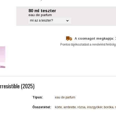
80 ml teszter
eau de parfum
mi az a teszter?
A csomagot megkapja:
Pontos tájékoztatást a rendelést feldol
rresistible (2025)
Típus:
eau de parfum
Összetétel:
körte, ambrette, rózsa, íriszgyökér, boróka