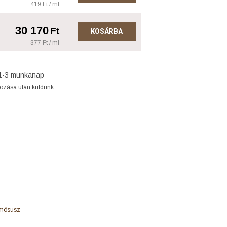
419 Ft / ml
30 170
Ft
KOSÁRBA
377 Ft / ml
1-3 munkanap
gozása után küldünk.
, mósusz