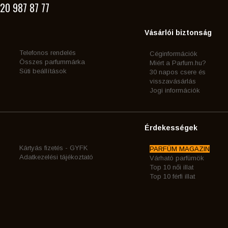
20 987 87 77
Vásárlói biztonság
Telefonos rendelés
Céginformációk
Összes parfummárka
Miért a Parfum.hu?
Süti beállítások
30 napos csere és
visszavásárlás
Jogi információk
Érdekességek
Kártyás fizetés - GYFK
PARFÜM MAGAZIN
Adatkezelési tájékoztató
Várható parfümök
Top 10 női illat
Top 10 férfi illat