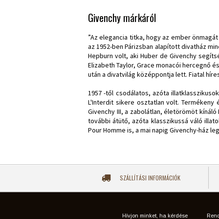
Givenchy márkáról
”Az elegancia titka, hogy az ember önmagát 
az 1952-ben Párizsban alapított divatház mi
Hepburn volt, aki Huber de Givenchy segíts
Elizabeth Taylor, Grace monacói hercegnő és
után a divatvilág középpontja lett. Fiatal hí
1957 -től csodálatos, azóta illatklasszikus
L'Interdit sikere osztatlan volt. Terméken
Givenchy III, a zabolátlan, életörömöt kíná
további átütő, azóta klasszikussá váló ill
Pour Homme is, a mai napig Givenchy-ház leg
SZÁLLÍTÁSI INFORMÁCIÓK
Hívjon minket, ha kérdése
Rend