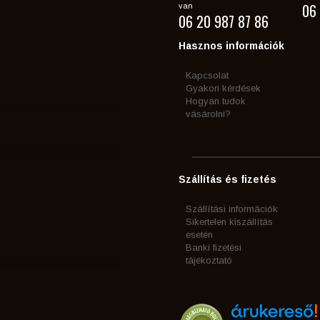
06 
van
06 20 987 87 86
Hasznos információk
Kapcsolat
Gyakori kérdések
Hogyan tudok
vásárolni?
Szállítás és fizetés
Szállítási információk
Sikertelen kiszállítás
esetén
Banki fizetési
tájékoztató