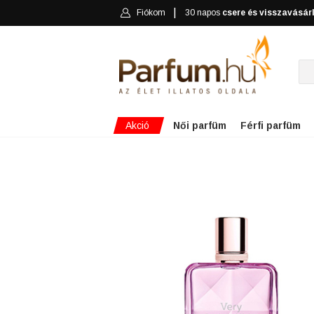
Fiókom
30 napos
csere és visszavásár
Akció
Női parfüm
Férfi parfüm