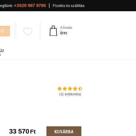
+3620 987 8786
egítünk:
Fizetés és szállítás
A kosár
üres
ÚJ
a
)
(
11
értékelés)
33 570
Ft
KOSÁRBA