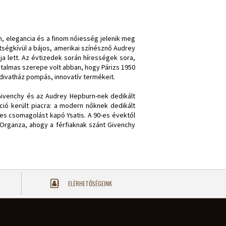
n, elegancia és a finom nőiesség jelenik meg
tségkívül a bájos, amerikai színésznő Audrey
a lett. Az évtizedek során hírességek sora,
atalmas szerepe volt abban, hogy Párizs 1950
a divatház pompás, innovatív termékeit.
e Givenchy és az Audrey Hepburn-nek dedikált
ció került piacra: a modern nőknek dedikált
tes csomagolást kapó Ysatis. A 90-es évektől
 Organza, ahogy a férfiaknak szánt Givenchy
ELÉRHETŐSÉGEINK