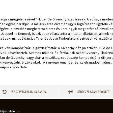
adja a megjelenésével.” Huber de Givenchy szavai ezek. A stílus, a moder
nden egyes darabján. A máig sikeres divatház egyik leghíresebb ügyfele ké
égével a divatház meghatározó arca és kora egyik meghatározó divatikonj
 Jacqueline Kennedy is szívesen választotta a mester alkotásait, akinek h
rességek, mint például Liv Tyler és Justin Timberlake is szívesen választják 
okká vált kompozíciók is gazdagították a Givenchy-ház palettáját. A Le d
y évek következtek. Számos nőknek és férfiaknak szánt Givenchy illatkreá
ló Eau de Givenchy, vagy akár a misztikus, csodaszép kompozíció, a díjnyer
atok kényeztetik érzékeinket. A ragyogó Amarige, és az elragadóan nőies,
népszerűbb illatai.
VISSZAVÁSÁRLÁSI GARANCIA
KÉRDEZZE SZAKÉRTŐINKET
eljen telefonon