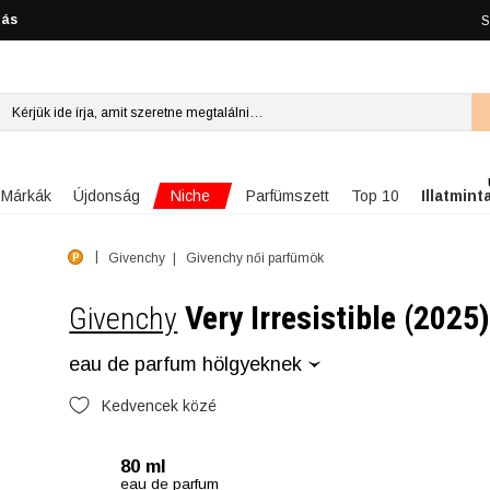
lás
S
Niche
Márkák
Újdonság
Parfümszett
Top 10
Illatmint
Givenchy
Givenchy női parfümök
Very Irresistible (2025
Givenchy
eau de parfum hölgyeknek
Kedvencek közé
80 ml
eau de parfum