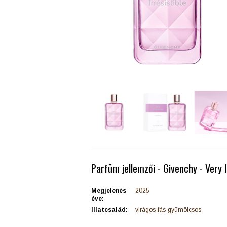
Parfüm jellemzői - Givenchy - Very I
Megjelenés
2025
éve:
Illatcsalád:
virágos-fás-gyümölcsös