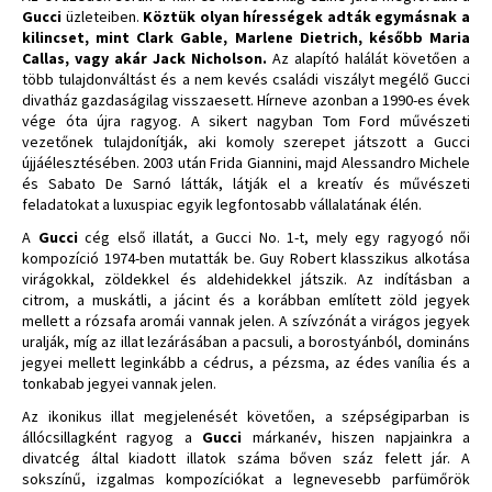
Gucci
üzleteiben.
Köztük olyan hírességek adták egymásnak a
kilincset, mint Clark Gable, Marlene Dietrich, később Maria
Callas, vagy akár Jack Nicholson.
Az alapító halálát követően a
több tulajdonváltást és a nem kevés családi viszályt megélő Gucci
divatház gazdaságilag visszaesett. Hírneve azonban a 1990-es évek
vége óta újra ragyog. A sikert nagyban Tom Ford művészeti
vezetőnek tulajdonítják, aki komoly szerepet játszott a Gucci
újjáélesztésében. 2003 után Frida Giannini, majd Alessandro Michele
és Sabato De Sarnó látták, látják el a kreatív és művészeti
feladatokat a luxuspiac egyik legfontosabb vállalatának élén.
A
Gucci
cég első illatát, a Gucci No. 1-t, mely egy ragyogó női
kompozíció 1974-ben mutatták be. Guy Robert klasszikus alkotása
virágokkal, zöldekkel és aldehidekkel játszik. Az indításban a
citrom, a muskátli, a jácint és a korábban említett zöld jegyek
mellett a rózsafa aromái vannak jelen. A szívzónát a virágos jegyek
uralják, míg az illat lezárásában a pacsuli, a borostyánból, domináns
jegyei mellett leginkább a cédrus, a pézsma, az édes vanília és a
tonkabab jegyei vannak jelen.
Az ikonikus illat megjelenését követően, a szépségiparban is
állócsillagként ragyog a
Gucci
márkanév, hiszen napjainkra a
divatcég által kiadott illatok száma bőven száz felett jár. A
sokszínű, izgalmas kompozíciókat a legnevesebb parfümőrök