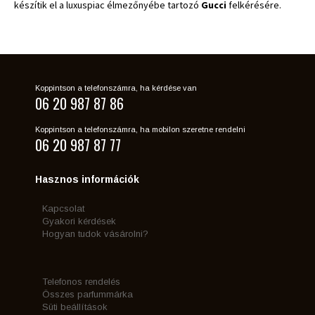
készítik el a luxuspiac élmezőnyébe tartozó
Gucci
felkérésére.
Koppintson a telefonszámra, ha kérdése van
06 20 987 87 86
Koppintson a telefonszámra, ha mobilon szeretne rendelni
06 20 987 87 77
Hasznos információk
Kapcsolat
Gyakori kérdések
Hogyan tudok vásárolni?
Telefonos rendelés
Összes parfummárka
Süti beállítások