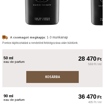
1-3 munkanap
A csomagot megkapja:
Pontos tájékoztatást a rendelést feldolgozása után küldünk.
28 470
50 ml
Ft
eau de parfum
569 Ft / ml
KOSÁRBA
36 470
90 ml
Ft
eau de parfum
405 Ft / ml