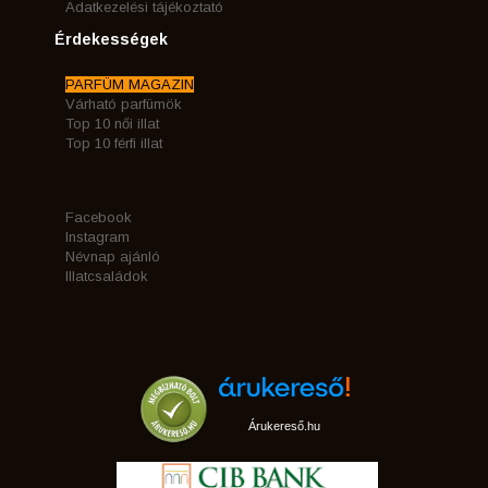
Adatkezelési tájékoztató
Érdekességek
PARFÜM MAGAZIN
Várható parfümök
Top 10 női illat
Top 10 férfi illat
Facebook
Instagram
Névnap ajánló
Illatcsaládok
Árukereső.hu