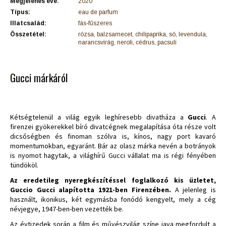
Megjelenés éve:
2020
Típus:
eau de parfum
Illatcsalád:
fás-fűszeres
Összetétel:
rózsa, balzsamecet, chilipaprika, só, levendula,
narancsvirág, neroli, cédrus, pacsuli
Gucci márkáról
Kétségtelenül a világ egyik leghíresebb divatháza a
Gucci
. A
firenzei gyökerekkel bíró divatcégnek megalapítása óta része volt
dicsőségben és finoman szólva is, kínos, nagy port kavaró
momentumokban, egyaránt. Bár az olasz márka nevén a botrányok
is nyomot hagytak, a világhírű Gucci vállalat ma is régi fényében
tündököl.
Az eredetileg nyeregkészítéssel foglalkozó kis üzletet,
Guccio Gucci alapította 1921-ben Firenzében.
A jelenleg is
használt, ikonikus, két egymásba fonódó kengyelt, mely a cég
névjegye, 1947-ben-ben vezették be.
Az évtizedek során a film és művészvilág színe java megfordult a