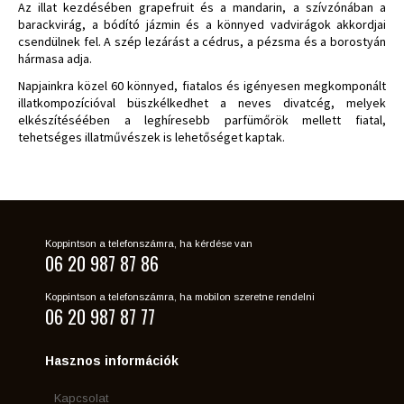
Az illat kezdésében grapefruit és a mandarin, a szívzónában a
barackvirág, a bódító jázmin és a könnyed vadvirágok akkordjai
csendülnek fel. A szép lezárást a cédrus, a pézsma és a borostyán
hármasa adja.
Napjainkra közel 60 könnyed, fiatalos és igényesen megkomponált
illatkompozícióval büszkélkedhet a neves divatcég, melyek
elkészítéséében a leghíresebb parfümőrök mellett fiatal,
tehetséges illatművészek is lehetőséget kaptak.
Koppintson a telefonszámra, ha kérdése van
06 20 987 87 86
Koppintson a telefonszámra, ha mobilon szeretne rendelni
06 20 987 87 77
Hasznos információk
Kapcsolat