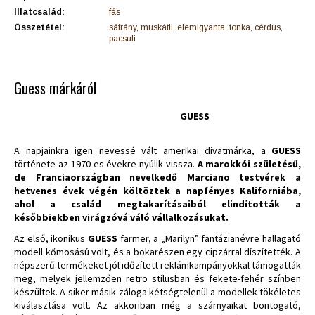
Illatcsalád:
fás
Összetétel:
sáfrány, muskátli, elemigyanta, tonka, cérdus,
pacsuli
Guess márkáról
GUESS
A napjainkra igen nevessé vált amerikai divatmárka, a
GUESS
története az 1970-es évekre nyúlik vissza.
A marokkói születésű,
de Franciaországban nevelkedő Marciano testvérek a
hetvenes évek végén költöztek a napfényes Kaliforniába,
ahol a család megtakarításaiból elindították a
későbbiekben virágzóvá váló vállalkozásukat.
Az első, ikonikus
GUESS
farmer, a „Marilyn” fantázianévre hallagató
modell kőmosású volt, és a bokarészen egy cipzárral díszítették. A
népszerű termékeket jól időzített reklámkampányokkal támogatták
meg, melyek jellemzően retro stílusban és fekete-fehér színben
készültek. A siker másik záloga kétségtelenül a modellek tökéletes
kiválasztása volt. Az akkoriban még a szárnyaikat bontogató,