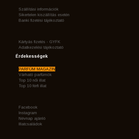
Szállítási információk
Sikertelen kiszállítás esetén
Banki fizetési tájékoztató
Kártyás fizetés - GYFK
Adatkezelési tájékoztató
Érdekességek
PARFÜM MAGAZIN
Várható parfümök
Top 10 női illat
Top 10 férfi illat
Facebook
Instagram
Névnap ajánló
Illatcsaládok