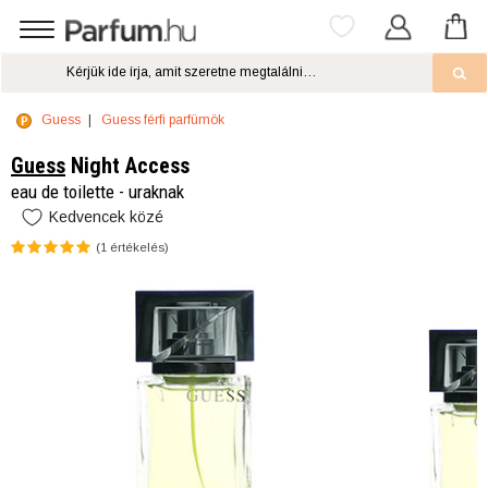
Guess
Guess férfi parfümök
Guess
Night Access
eau de toilette - uraknak
Kedvencek közé
(
1
értékelés)