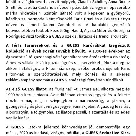
később világhírnevet szerző hölgyek, Claudia Schiffer, Anna Nicole
Smith és Laetitia Casta is szívesen pózoltak az egyre népszerűbb
márka hirdetésein. Szintén látható volt a képeken a gyönyörű,
később szupermodellként tündöklő Carla Bruni és a Fekete Hattyú
néven is ismert Naomi Campbell is. A fiatalabb generáció
képviseletében többek között Gigi Hadid, Alyssa Miller és Georgina
Rodríguez viszi tovább a GUESS szexis, fiatalos és trendi arculatát.
A férfi farmerekkel és a GUESS karórákkal kiegészült
kollekció az évek során tovább bővült.
A 1990-es években az
ágazatot sújtó gazdasági válságot sikeresen átvészelte a divatcég.
A neves vállalat kiváló gazdasági és stílusérzékkel célozta meg az
akkori fiatalságot, a Hilton-ház szép, szőke örökösnőjének Paris
Hilton-nak a szerződtetésével, mely döntés és a sikeres
reklámkampány nyomán a
GUESS
ismét régi fényében tündökölt.
Az első
GUESS
illatot, az "Original" –t James Bell alkotta meg és
1990-ben került piacra. Az indításban citrusos jegyek és a fekete
ribizli aromái, míg a szívjegyben a narancsvirág, a jázmin, a
gyöngyvirág és jácint virágos jegyei vannak jelen. A gazdag lezárást
a borostyán, a tölgymoha, az illatos pacsuli, a szantálfa és az édes
vanília kínálja.
A
GUESS
illatokra jellemző könnyedéget jól demonstrálja egy
másik, 2020-as kiadású, virágos, női illat, a
GUESS Seductive Kiss.