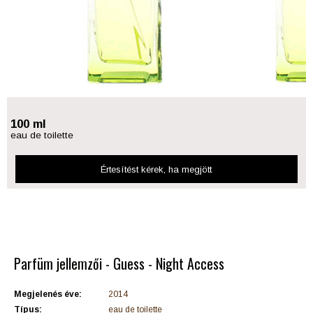
100 ml
eau de toilette
Értesítést kérek
, ha megjött
Parfüm jellemzői - Guess - Night Access
Megjelenés éve:
2014
Típus:
eau de toilette