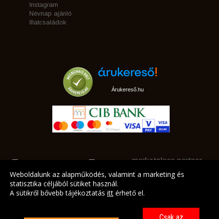
Instagram
Névnap ajánló
Illatcsaládok
Árukereső.hu
marketplace partner
Weboldalunk az alapműködés, valamint a marketing és
statisztika céljából sütiket használ.
A sütikről bővebb tájékoztatás
itt
érhető el.
A LEGJOBB AJÁNLATAINK AZ ÖN CÍMÉRE!
Csak az