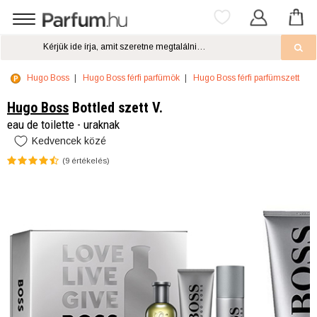
Hugo Boss
Hugo Boss férfi parfümök
Hugo Boss férfi parfümszett
Hugo Boss
Bottled szett V.
eau de toilette - uraknak
Kedvencek közé
(
9
értékelés)