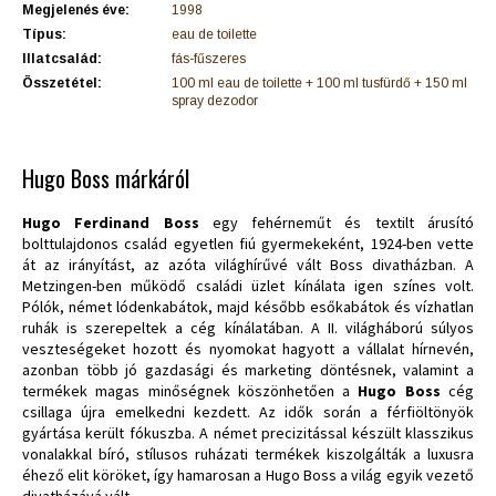
Megjelenés éve:
1998
Típus:
eau de toilette
Illatcsalád:
fás-fűszeres
Összetétel:
100 ml eau de toilette + 100 ml tusfürdő + 150 ml
spray dezodor
Hugo Boss márkáról
Hugo Ferdinand Boss
egy fehérneműt és textilt árusító
bolttulajdonos család egyetlen fiú gyermekeként, 1924-ben vette
át az irányítást, az azóta világhírűvé vált Boss divatházban. A
Metzingen-ben működő családi üzlet kínálata igen színes volt.
Pólók, német lódenkabátok, majd később esőkabátok és vízhatlan
ruhák is szerepeltek a cég kínálatában. A II. világháború súlyos
veszteségeket hozott és nyomokat hagyott a vállalat hírnevén,
azonban több jó gazdasági és marketing döntésnek, valamint a
termékek magas minőségnek köszönhetően a
Hugo Boss
cég
csillaga újra emelkedni kezdett. Az idők során a férfiöltönyök
gyártása került fókuszba. A német precizitással készült klasszikus
vonalakkal bíró, stílusos ruházati termékek kiszolgálták a luxusra
éhező elit köröket, így hamarosan a Hugo Boss a világ egyik vezető
divatházává vált.