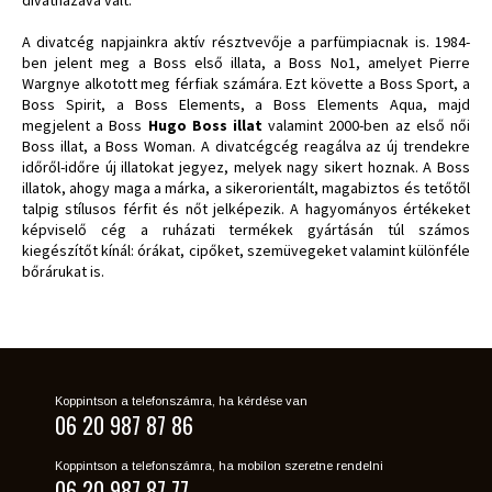
A divatcég napjainkra aktív résztvevője a parfümpiacnak is. 1984-
ben jelent meg a Boss első illata, a Boss No1, amelyet Pierre
Wargnye alkotott meg férfiak számára. Ezt követte a Boss Sport, a
Boss Spirit, a Boss Elements, a Boss Elements Aqua, majd
megjelent a Boss
Hugo Boss illat
valamint 2000-ben az első női
Boss illat, a Boss Woman. A divatcégcég reagálva az új trendekre
időről-időre új illatokat jegyez, melyek nagy sikert hoznak. A Boss
illatok, ahogy maga a márka, a sikerorientált, magabiztos és tetőtől
talpig stílusos férfit és nőt jelképezik. A hagyományos értékeket
képviselő cég a ruházati termékek gyártásán túl számos
kiegészítőt kínál: órákat, cipőket, szemüvegeket valamint különféle
bőrárukat is.
Koppintson a telefonszámra, ha kérdése van
06 20 987 87 86
Koppintson a telefonszámra, ha mobilon szeretne rendelni
06 20 987 87 77