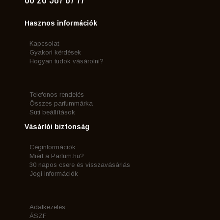
Hasznos információk
Kapcsolat
Gyakori kérdések
Hogyan tudok vásárolni?
Telefonos rendelés
Összes parfummárka
Süti beállítások
Vásárlói biztonság
Céginformációk
Miért a Parfum.hu?
30 napos csere és visszavásárlás
Jogi információk
Adatkezelés
ÁSZF