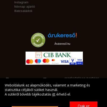
Instagram
Névnap ajánló
Illatcsaládok
Árukereső.hu
marketplace partner
Weboldalunk az alapműködés, valamint a marketing és
statisztika céljából sütiket használ.
A sütikről bővebb tájékoztatás
itt
érhető el.
A LEGJOBB AJÁNLATAINK AZ ÖN CÍMÉRE!
Csak az