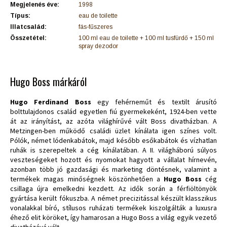
Megjelenés éve:
1998
Típus:
eau de toilette
Illatcsalád:
fás-fűszeres
Összetétel:
100 ml eau de toilette + 100 ml tusfürdő + 150 ml
spray dezodor
Hugo Boss márkáról
Hugo Ferdinand Boss
egy fehérneműt és textilt árusító
bolttulajdonos család egyetlen fiú gyermekeként, 1924-ben vette
át az irányítást, az azóta világhírűvé vált Boss divatházban. A
Metzingen-ben működő családi üzlet kínálata igen színes volt.
Pólók, német lódenkabátok, majd később esőkabátok és vízhatlan
ruhák is szerepeltek a cég kínálatában. A II. világháború súlyos
veszteségeket hozott és nyomokat hagyott a vállalat hírnevén,
azonban több jó gazdasági és marketing döntésnek, valamint a
termékek magas minőségnek köszönhetően a
Hugo Boss
cég
csillaga újra emelkedni kezdett. Az idők során a férfiöltönyök
gyártása került fókuszba. A német precizitással készült klasszikus
vonalakkal bíró, stílusos ruházati termékek kiszolgálták a luxusra
éhező elit köröket, így hamarosan a Hugo Boss a világ egyik vezető
divatházává vált.