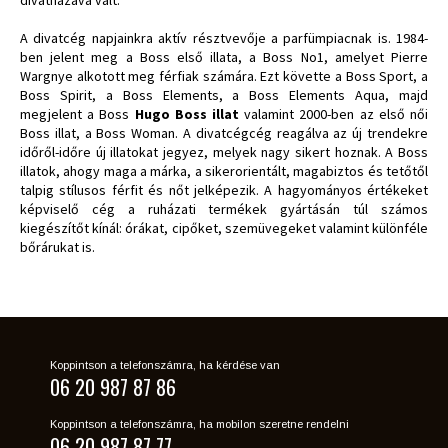
A divatcég napjainkra aktív résztvevője a parfümpiacnak is. 1984-
ben jelent meg a Boss első illata, a Boss No1, amelyet Pierre
Wargnye alkotott meg férfiak számára. Ezt követte a Boss Sport, a
Boss Spirit, a Boss Elements, a Boss Elements Aqua, majd
megjelent a Boss
Hugo Boss illat
valamint 2000-ben az első női
Boss illat, a Boss Woman. A divatcégcég reagálva az új trendekre
időről-időre új illatokat jegyez, melyek nagy sikert hoznak. A Boss
illatok, ahogy maga a márka, a sikerorientált, magabiztos és tetőtől
talpig stílusos férfit és nőt jelképezik. A hagyományos értékeket
képviselő cég a ruházati termékek gyártásán túl számos
kiegészítőt kínál: órákat, cipőket, szemüvegeket valamint különféle
bőrárukat is.
Koppintson a telefonszámra, ha kérdése van
06 20 987 87 86
Koppintson a telefonszámra, ha mobilon szeretne rendelni
06 20 987 87 77