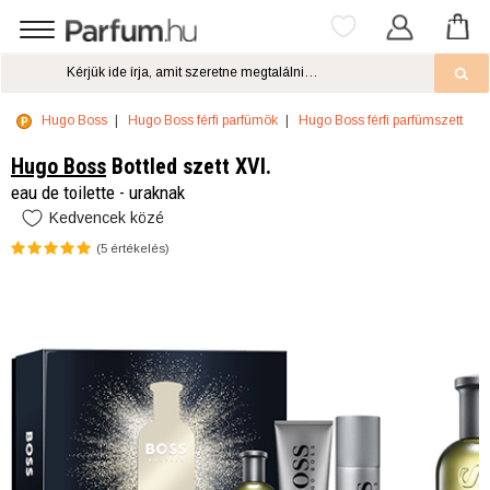
Hugo Boss
Hugo Boss férfi parfümök
Hugo Boss férfi parfümszett
Hugo Boss
Bottled szett XVI.
eau de toilette - uraknak
Kedvencek közé
(
5
értékelés)