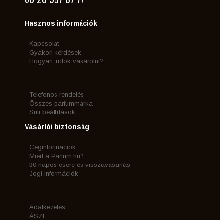
Hasznos információk
Kapcsolat
Gyakori kérdések
Hogyan tudok vásárolni?
Telefonos rendelés
Összes parfummárka
Süti beállítások
Vásárlói biztonság
Céginformációk
Miért a Parfum.hu?
30 napos csere és visszavásárlás
Jogi információk
Adatkezelés
ÁSZF