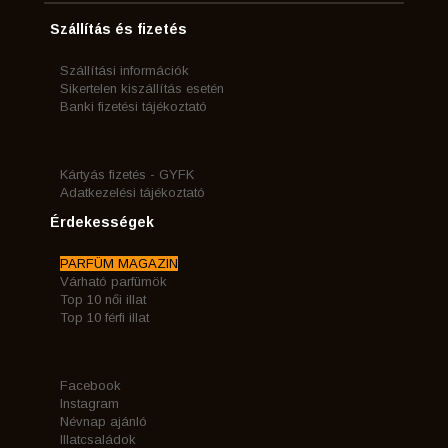
Szállítás és fizetés
Szállítási információk
Sikertelen kiszállítás esetén
Banki fizetési tájékoztató
Kártyás fizetés - GYFK
Adatkezelési tájékoztató
Érdekességek
PARFÜM MAGAZIN
Várható parfümök
Top 10 női illat
Top 10 férfi illat
Facebook
Instagram
Névnap ajánló
Illatcsaládok