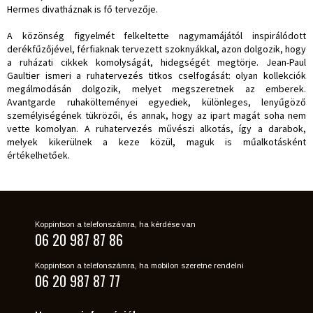
Hermes divatháznak is fő tervezője.
A közönség figyelmét felkeltette nagymamájától inspirálódott
derékfűzőjével, férfiaknak tervezett szoknyákkal, azon dolgozik, hogy
a ruházati cikkek komolyságát, hidegségét megtörje. Jean-Paul
Gaultier ismeri a ruhatervezés titkos cselfogását: olyan kollekciók
megálmodásán dolgozik, melyet megszeretnek az emberek.
Avantgarde ruhakölteményei egyediek, különleges, lenyűgöző
személyiségének tükrözői, és annak, hogy az ipart magát soha nem
vette komolyan. A ruhatervezés művészi alkotás, így a darabok,
melyek kikerülnek a keze közül, maguk is műalkotásként
értékelhetőek.
Koppintson a telefonszámra, ha kérdése van
06 20 987 87 86
Koppintson a telefonszámra, ha mobilon szeretne rendelni
06 20 987 87 77