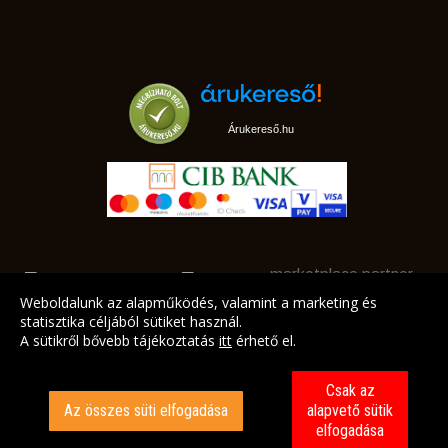
Árukereső.hu
marketplace partner
Weboldalunk az alapműködés, valamint a marketing és
statisztika céljából sütiket használ.
A sütikről bővebb tájékoztatás
itt
érhető el.
A LEGJOBB AJÁNLATAINK AZ ÖN CÍMÉRE!
Csak az
Az összes süti elfogadása
alapvető sütik
elfogadása