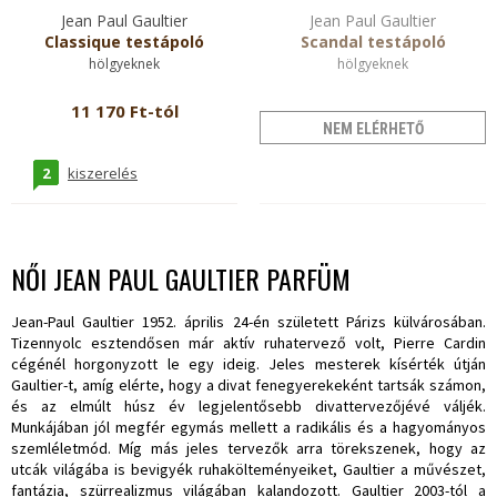
Jean Paul Gaultier
Jean Paul Gaultier
Classique testápoló
Scandal testápoló
hölgyeknek
hölgyeknek
11 170 Ft-tól
NEM ELÉRHETŐ
2
kiszerelés
NŐI JEAN PAUL GAULTIER PARFÜM
Jean-Paul Gaultier 1952. április 24-én született Párizs külvárosában.
Tizennyolc esztendősen már aktív ruhatervező volt, Pierre Cardin
cégénél horgonyzott le egy ideig. Jeles mesterek kísérték útján
Gaultier-t, amíg elérte, hogy a divat fenegyerekeként tartsák számon,
és az elmúlt húsz év legjelentősebb divattervezőjévé váljék.
Munkájában jól megfér egymás mellett a radikális és a hagyományos
szemléletmód. Míg más jeles tervezők arra törekszenek, hogy az
utcák világába is bevigyék ruhakölteményeiket, Gaultier a művészet,
fantázia, szürrealizmus világában kalandozott. Gaultier 2003-tól a