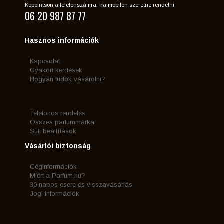
Koppintson a telefonszámra, ha mobilon szeretne rendelni
06 20 987 87 77
Hasznos információk
Kapcsolat
Gyakori kérdések
Hogyan tudok vásárolni?
Telefonos rendelés
Összes parfummárka
Süti beállítások
Vásárlói biztonság
Céginformációk
Miért a Parfum.hu?
30 napos csere és visszavásárlás
Jogi információk