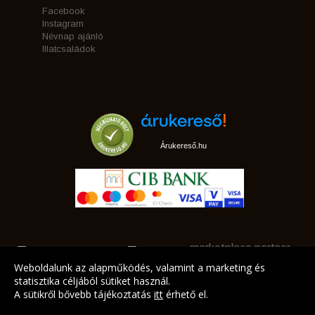
Facebook
Instagram
Névnap ajánló
Illatcsaládok
Árukereső.hu
marketplace partner
Weboldalunk az alapműködés, valamint a marketing és
statisztika céljából sütiket használ.
A sütikről bővebb tájékoztatás
itt
érhető el.
A LEGJOBB AJÁNLATAINK AZ ÖN CÍMÉRE!