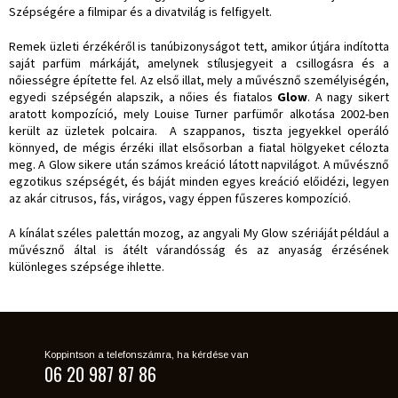
Szépségére a filmipar és a divatvilág is felfigyelt.
Remek üzleti érzékéről is tanúbizonyságot tett, amikor útjára indította
saját parfüm márkáját, amelynek stílusjegyeit a csillogásra és a
nőiességre építette fel. Az első illat, mely a művésznő személyiségén,
egyedi szépségén alapszik, a nőies és fiatalos
Glow
. A nagy sikert
aratott kompozíció, mely Louise Turner parfümőr alkotása 2002-ben
került az üzletek polcaira. A szappanos, tiszta jegyekkel operáló
könnyed, de mégis érzéki illat elsősorban a fiatal hölgyeket célozta
meg. A Glow sikere után számos kreáció látott napvilágot. A művésznő
egzotikus szépségét, és báját minden egyes kreáció előidézi, legyen
az akár citrusos, fás, virágos, vagy éppen fűszeres kompozíció.
A kínálat széles palettán mozog, az angyali My Glow szériáját például a
művésznő által is átélt várandósság és az anyaság érzésének
különleges szépsége ihlette.
Koppintson a telefonszámra, ha kérdése van
06 20 987 87 86