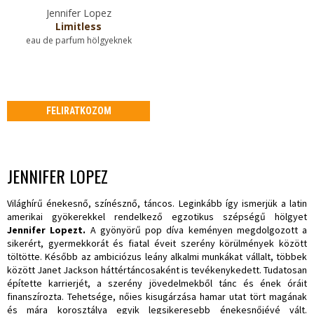
Jennifer Lopez
Limitless
eau de parfum hölgyeknek
FELIRATKOZOM
JENNIFER LOPEZ
Világhírű énekesnő, színésznő, táncos. Leginkább így ismerjük a latin
amerikai gyökerekkel rendelkező egzotikus szépségű hölgyet
Jennifer Lopez
t.
A gyönyörű pop díva keményen megdolgozott a
sikerért, gyermekkorát és fiatal éveit szerény körülmények között
töltötte. Később az ambiciózus leány alkalmi munkákat vállalt, többek
között Janet Jackson háttértáncosaként is tevékenykedett. Tudatosan
építette karrierjét, a szerény jövedelmekből tánc és ének óráit
finanszírozta. Tehetsége, nőies kisugárzása hamar utat tört magának
és mára korosztálya egyik legsikeresebb énekesnőjévé vált.