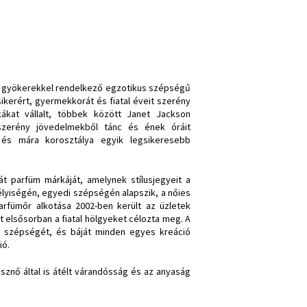
kai gyökerekkel rendelkező egzotikus szépségű
erért, gyermekkorát és fiatal éveit szerény
ákat vállalt, többek között Janet Jackson
 szerény jövedelmekből tánc és ének óráit
 és mára korosztálya egyik legsikeresebb
ját parfüm márkáját, amelynek stílusjegyeit a
mélyiségén, egyedi szépségén alapszik, a nőies
arfümőr alkotása 2002-ben került az üzletek
t elsősorban a fiatal hölgyeket célozta meg. A
s szépségét, és báját minden egyes kreáció
ió.
sznő által is átélt várandósság és az anyaság