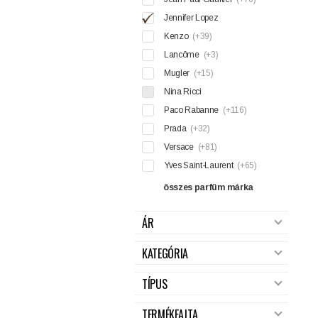
Jennifer Lopez
Kenzo
(+39)
Lancôme
(+3)
Mugler
(+15)
Nina Ricci
Paco Rabanne
(+116)
Prada
(+32)
Versace
(+81)
Yves Saint-Laurent
(+65)
összes parfüm márka
ÁR
KATEGÓRIA
TÍPUS
TERMÉKFAJTA