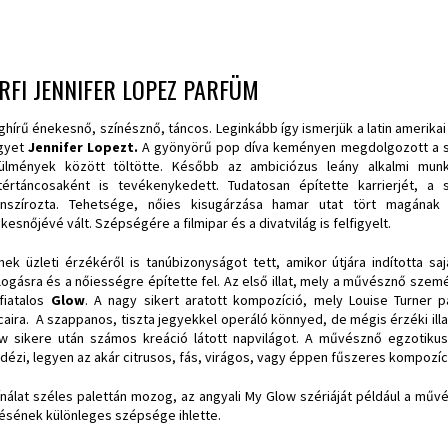
RFI JENNIFER LOPEZ PARFÜM
ághírű énekesnő, színésznő, táncos. Leginkább így ismerjük a latin ameri
gyet
Jennifer Lopez
t.
A gyönyörű pop díva keményen megdolgozott a sik
ülmények között töltötte. Később az ambiciózus leány alkalmi munk
tértáncosaként is tevékenykedett. Tudatosan építette karrierjét, a
anszírozta. Tehetsége, nőies kisugárzása hamar utat tört magának
kesnőjévé vált. Szépségére a filmipar és a divatvilág is felfigyelt.
ek üzleti érzékéről is tanúbizonyságot tett, amikor útjára indította sa
llogásra és a nőiességre építette fel. Az első illat, mely a művésznő sze
fiatalos
Glow
. A nagy sikert aratott kompozíció, mely Louise Turner p
caira. A szappanos, tiszta jegyekkel operáló könnyed, de mégis érzéki illa
w sikere után számos kreáció látott napvilágot. A művésznő egzotiku
idézi, legyen az akár citrusos, fás, virágos, vagy éppen fűszeres kompozíc
ínálat széles palettán mozog, az angyali My Glow szériáját például a művé
ésének különleges szépsége ihlette.