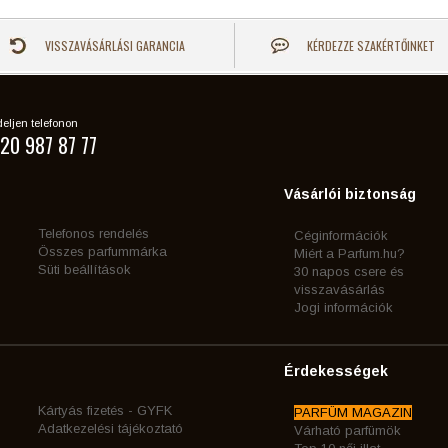
VISSZAVÁSÁRLÁSI GARANCIA
KÉRDEZZE SZAKÉRTŐINKET
eljen telefonon
20 987 87 77
Vásárlói biztonság
Telefonos rendelés
Céginformációk
Összes parfummárka
Miért a Parfum.hu?
Süti beállítások
30 napos csere és
visszavásárlás
Jogi információk
Érdekességek
Kártyás fizetés - GYFK
PARFÜM MAGAZIN
Adatkezelési tájékoztató
Várható parfümök