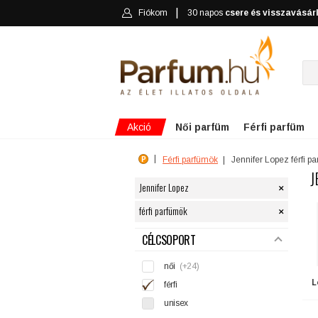
Fiókom
30 napos
csere és visszavásár
Akció
Női parfüm
Férfi parfüm
Férfi parfümök
Jennifer Lopez férfi p
J
×
Jennifer Lopez
×
férfi parfümök
SZŰRÉS
CÉLCSOPORT
női
(+24)
L
férfi
unisex