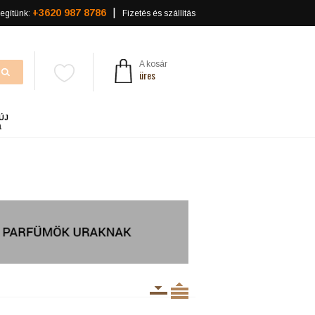
+3620 987 8786
egítünk:
Fizetés és szállítás
A kosár
üres
ÚJ
a