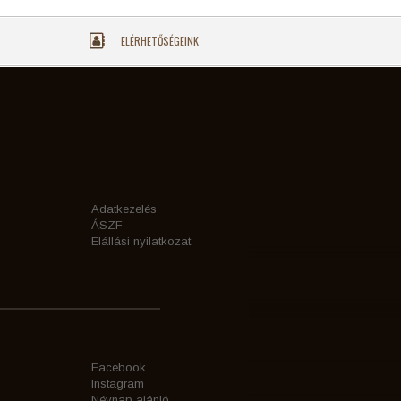
ELÉRHETŐSÉGEINK
Adatkezelés
ÁSZF
Elállási nyilatkozat
Facebook
Instagram
Névnap ajánló