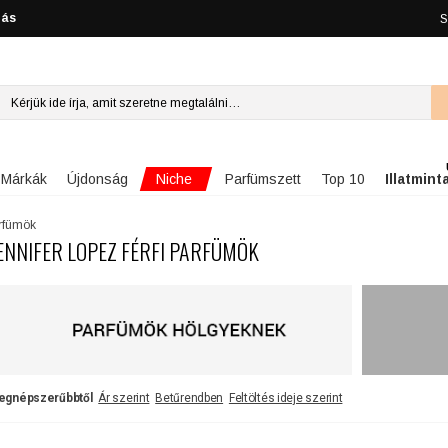
lás
S
Niche
Márkák
Újdonság
Parfümszett
Top 10
Illatmint
arfümök
ENNIFER LOPEZ FÉRFI PARFÜMÖK
egnépszerűbbtől
Ár szerint
Betűrendben
Feltöltés ideje szerint