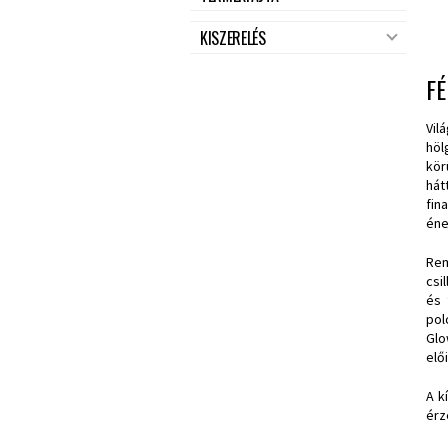
KISZERELÉS
FÉ
Vil
höl
kör
hát
fin
éne
Rem
csi
és 
pol
Glo
elő
A k
érz