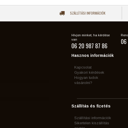
SZÁLLÍTÁSI INFORMÁCIÓK
Hívjon minket, ha kérdése
Rend
06 
van
06 20 987 87 86
Hasznos információk
Kapcsolat
Gyakori kérdések
Hogyan tudok
vásárolni?
Szállítás és fizetés
Szállítási információk
Sikertelen kiszállítás