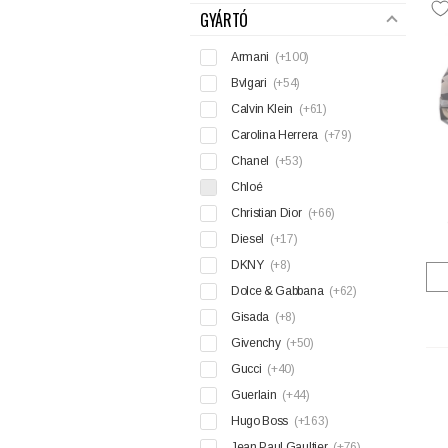
GYÁRTÓ
Armani
(+100)
Bvlgari
(+54)
Calvin Klein
(+61)
Carolina Herrera
(+79)
Chanel
(+53)
Chloé
Christian Dior
(+66)
Diesel
(+17)
DKNY
(+8)
Dolce & Gabbana
(+62)
Gisada
(+8)
Givenchy
(+50)
Gucci
(+40)
Guerlain
(+44)
Hugo Boss
(+163)
Jean Paul Gaultier
(+76)