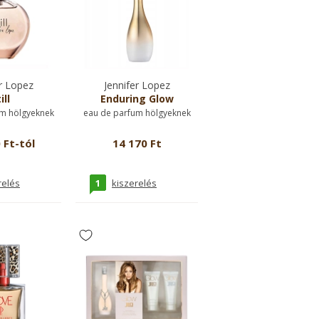
r Lopez
Jennifer Lopez
ill
Enduring Glow
m hölgyeknek
eau de parfum hölgyeknek
 Ft-tól
14 170 Ft
1
relés
kiszerelés