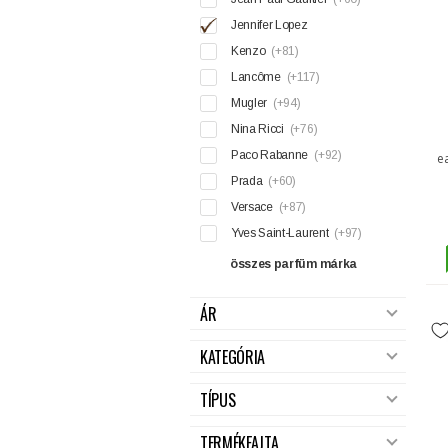
Jennifer Lopez
Kenzo
(+81)
Lancôme
(+117)
Mugler
(+94)
Nina Ricci
(+76)
Paco Rabanne
(+92)
e
Prada
(+60)
Versace
(+87)
Yves Saint-Laurent
(+97)
összes parfüm márka
ÁR
KATEGÓRIA
TÍPUS
TERMÉKFAJTA