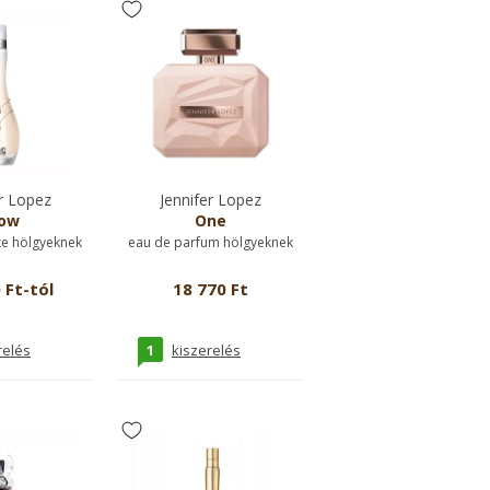
r Lopez
Jennifer Lopez
ow
One
te hölgyeknek
eau de parfum hölgyeknek
 Ft-tól
18 770 Ft
1
relés
kiszerelés