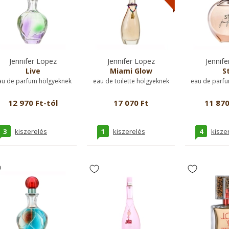
Jennifer Lopez
Jennifer Lopez
Jennife
Live
Miami Glow
St
au de parfum hölgyeknek
eau de toilette hölgyeknek
eau de parfu
12 970 Ft-tól
17 070 Ft
11 870
3
1
4
kiszerelés
kiszerelés
kisze