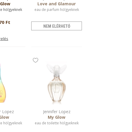
 Glow
Love and Glamour
te hölgyeknek
eau de parfum hölgyeknek
70 Ft
NEM ELÉRHETŐ
relés
r Lopez
Jennifer Lopez
Glow
My Glow
te hölgyeknek
eau de toilette hölgyeknek