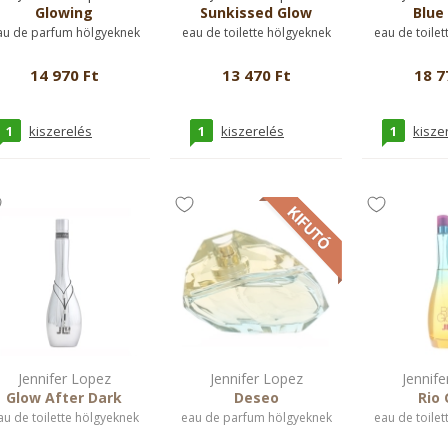
Glowing
Sunkissed Glow
Blue
au de parfum hölgyeknek
eau de toilette hölgyeknek
eau de toilet
14 970 Ft
13 470 Ft
18 7
1
1
1
kiszerelés
kiszerelés
kisze
Jennifer Lopez
Jennifer Lopez
Jennife
Glow After Dark
Deseo
Rio 
au de toilette hölgyeknek
eau de parfum hölgyeknek
eau de toilet