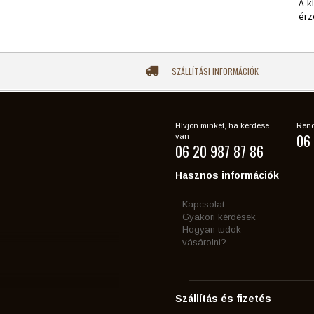
A k
érz
SZÁLLÍTÁSI INFORMÁCIÓK
Hívjon minket, ha kérdése
Rend
06 
van
06 20 987 87 86
Hasznos információk
Kapcsolat
Gyakori kérdések
Hogyan tudok
vásárolni?
Szállítás és fizetés