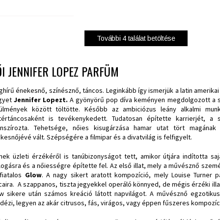
További
4
találat betöltése
I JENNIFER LOPEZ PARFÜM
ághírű énekesnő, színésznő, táncos. Leginkább így ismerjük a latin ameri
gyet
Jennifer Lopez
t.
A gyönyörű pop díva keményen megdolgozott a sik
ülmények között töltötte. Később az ambiciózus leány alkalmi munk
tértáncosaként is tevékenykedett. Tudatosan építette karrierjét, a
anszírozta. Tehetsége, nőies kisugárzása hamar utat tört magának
kesnőjévé vált. Szépségére a filmipar és a divatvilág is felfigyelt.
ek üzleti érzékéről is tanúbizonyságot tett, amikor útjára indította sa
llogásra és a nőiességre építette fel. Az első illat, mely a művésznő sze
fiatalos
Glow
. A nagy sikert aratott kompozíció, mely Louise Turner p
caira. A szappanos, tiszta jegyekkel operáló könnyed, de mégis érzéki illa
w sikere után számos kreáció látott napvilágot. A művésznő egzotiku
idézi, legyen az akár citrusos, fás, virágos, vagy éppen fűszeres kompozíc