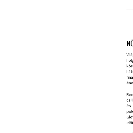
NŐ
Vil
höl
kör
hát
fin
éne
Rem
csi
és 
pol
Glo
elő