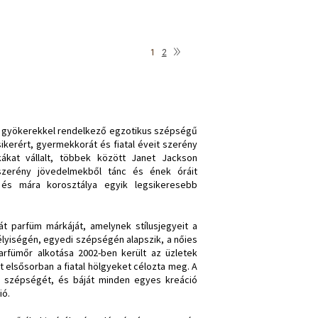
»
1
2
kai gyökerekkel rendelkező egzotikus szépségű
erért, gyermekkorát és fiatal éveit szerény
ákat vállalt, többek között Janet Jackson
 szerény jövedelmekből tánc és ének óráit
 és mára korosztálya egyik legsikeresebb
ját parfüm márkáját, amelynek stílusjegyeit a
mélyiségén, egyedi szépségén alapszik, a nőies
arfümőr alkotása 2002-ben került az üzletek
t elsősorban a fiatal hölgyeket célozta meg. A
s szépségét, és báját minden egyes kreáció
ió.