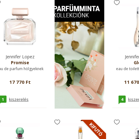
Jennifer Lopez
Jennife
Promise
Gl
au de parfum hölgyeknek
eau de toilet
17 770 Ft
11 670
1
4
kiszerelés
kisze