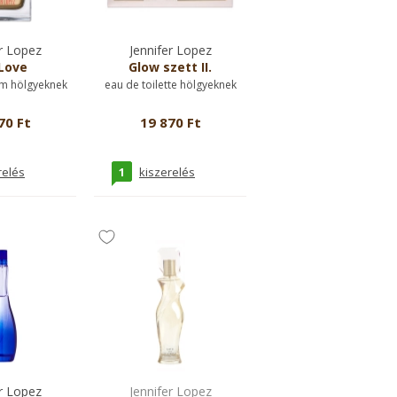
r Lopez
Jennifer Lopez
Love
Glow szett II.
m hölgyeknek
eau de toilette hölgyeknek
70 Ft
19 870 Ft
1
relés
kiszerelés
r Lopez
Jennifer Lopez