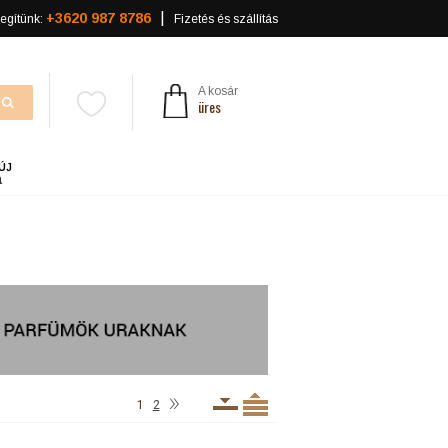
+3620 987 8786
egítünk:
Fizetés és szállítás
A kosár
üres
ÚJ
a
»
1
2