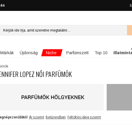
lás
S
Niche
Márkák
Újdonság
Parfümszett
Top 10
Illatmint
fümök
ENNIFER LOPEZ NŐI PARFÜMÖK
egnépszerűbbtől
Ár szerint
Betűrendben
Feltöltés ideje szerint