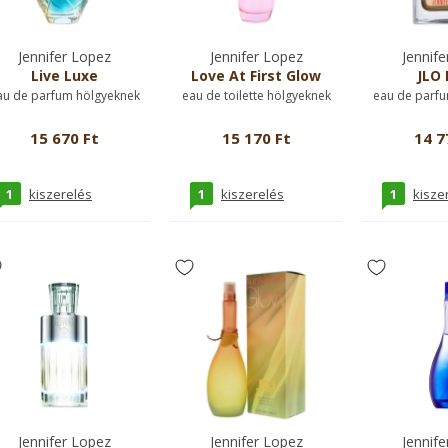
Jennifer Lopez
Jennifer Lopez
Jennife
Live Luxe
Love At First Glow
JLO 
au de parfum hölgyeknek
eau de toilette hölgyeknek
eau de parfu
15 670 Ft
15 170 Ft
14 7
1
1
1
kiszerelés
kiszerelés
kisze
Jennifer Lopez
Jennifer Lopez
Jennife