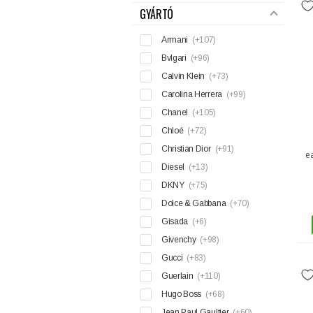
GYÁRTÓ
Armani
(+107)
Bvlgari
(+96)
Calvin Klein
(+73)
Carolina Herrera
(+99)
Chanel
(+105)
Chloé
(+72)
Christian Dior
(+91)
e
Diesel
(+13)
DKNY
(+75)
Dolce & Gabbana
(+70)
Gisada
(+6)
Givenchy
(+98)
Gucci
(+83)
Guerlain
(+110)
Hugo Boss
(+68)
Jean Paul Gaultier
(+60)