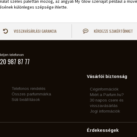
ínálat széles palettán mozog, az angyali My Glow szériáját például a művé
ésének különleges szépsége ihlette.
VISSZAVÁSÁRLÁSI GARANCIA
KÉRDEZZE SZAKÉRTŐINKET
eljen telefonon
20 987 87 77
Vásárlói biztonság
Telefonos rendelés
Céginformációk
Összes parfummárka
Miért a Parfum.hu?
Süti beállítások
30 napos csere és
visszavásárlás
Jogi információk
Érdekességek