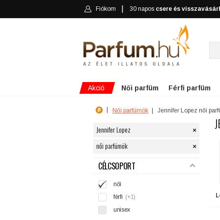
Fiókom
30 napos
csere és visszavásár
Akció
Női parfüm
Férfi parfüm
Női parfümök
Jennifer Lopez női par
J
×
Jennifer Lopez
×
női parfümök
SZŰRÉS
CÉLCSOPORT
női
L
férfi
(+1)
unisex