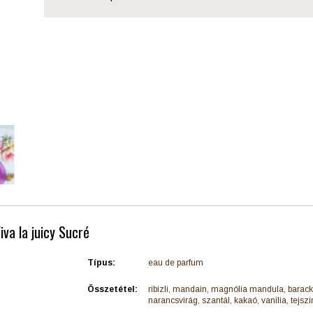
iva la juicy Sucré
Típus:
eau de parfum
Összetétel:
ribizli, mandain, magnólia mandula, barack
narancsvirág, szantál, kakaó, vanília, tejsz