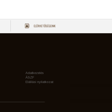
ELÉRHETŐSÉGEINK
Adatkezelés
ÁSZF
Elállási nyilatkozat