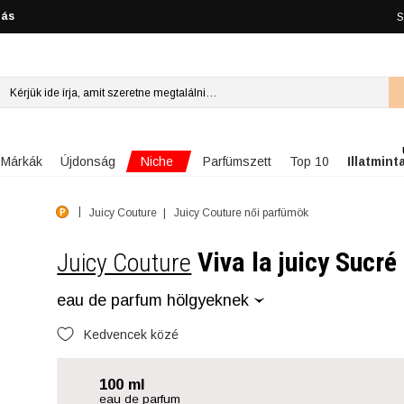
lás
S
Niche
Márkák
Újdonság
Parfümszett
Top 10
Illatmint
Juicy Couture
Juicy Couture női parfümök
Viva la juicy Sucré
Juicy Couture
eau de parfum hölgyeknek
Kedvencek közé
100 ml
eau de parfum