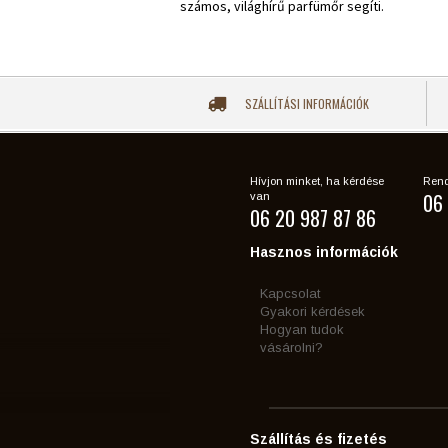
számos, világhírű parfümőr segíti.
SZÁLLÍTÁSI INFORMÁCIÓK
Hívjon minket, ha kérdése
Rend
06 
van
06 20 987 87 86
Hasznos információk
Kapcsolat
Gyakori kérdések
Hogyan tudok
vásárolni?
Szállítás és fizetés