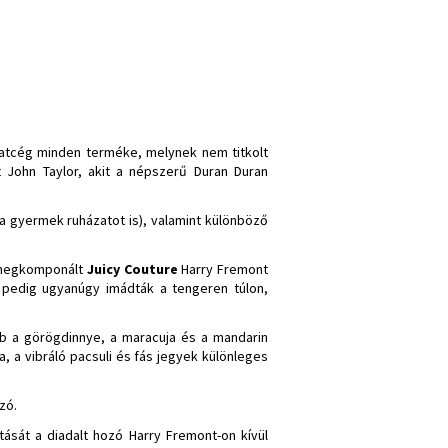
vatcég minden terméke, melynek nem titkolt
t John Taylor, akit a népszerű Duran Duran
ta gyermek ruházatot is), valamint különböző
en megkomponált
Juicy Couture
Harry Fremont
k pedig ugyanúgy imádták a tengeren túlon,
bb a görögdinnye, a maracuja és a mandarin
ia, a vibráló pacsuli és fás jegyek különleges
zó.
tását a diadalt hozó Harry Fremont-on kívül