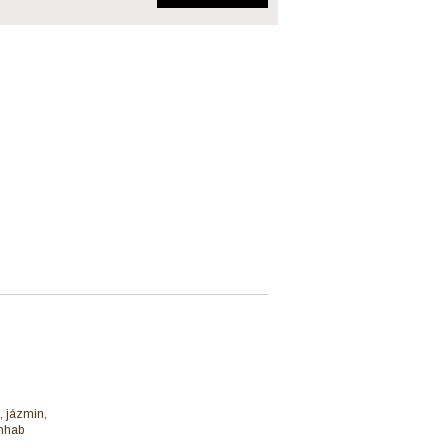
, jázmin,
ínhab