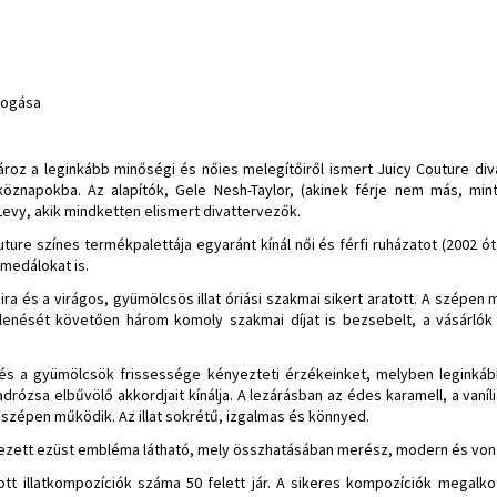
llogása
ároz a leginkább minőségi és nőies melegítőiről ismert Juicy Couture di
tköznapokba. Az alapítók, Gele Nesh-Taylor, (akinek férje nem más, min
Levy, akik mindketten elismert divattervezők.
re színes termékpalettája egyaránt kínál női és férfi ruházatot (2002 ó
medálokat is.
caira és a virágos, gyümölcsös illat óriási szakmai sikert aratott. A szép
elenését követően három komoly szakmai díjat is bezsebelt, a vásárló
 és a gyümölcsök frissessége kényezteti érzékeinket, melyben leginká
adrózsa elbűvölő akkordjait kínálja. A lezárásban az édes karamell, a vaníl
szépen működik. Az illat sokrétű, izgalmas és könnyed.
ervezett ezüst embléma látható, mely összhatásában merész, modern és von
ott illatkompozíciók száma 50 felett jár. A sikeres kompozíciók megalko