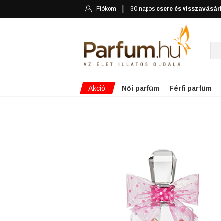
Fiókom
30 napos
csere és visszavásár
Akció
Női parfüm
Férfi parfüm