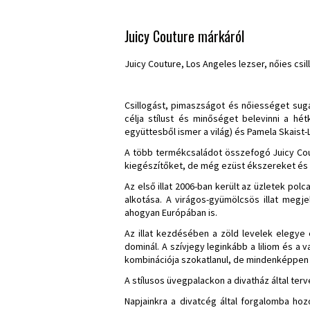
Juicy Couture márkáról
Juicy Couture, Los Angeles lezser, nőies csi
Csillogást, pimaszságot és nőiességet sug
célja stílust és minőséget belevinni a hé
együttesből ismer a világ) és Pamela Skaist-
A több termékcsaládot összefogó Juicy Coutu
kiegészítőket, de még ezüst ékszereket és 
Az első illat 2006-ban került az üzletek pol
alkotása. A virágos-gyümölcsös illat megj
ahogyan Európában is.
Az illat kezdésében a zöld levelek elegye
dominál.
A szívjegy leginkább a liliom és a v
kombinációja szokatlanul, de mindenképpen 
A stílusos üvegpalackon a divatház által t
Napjainkra a divatcég által forgalomba hoz