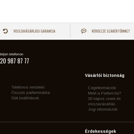
VISSZAVÁSÁRLÁSI GARANCIA
KÉRDEZZE SZAKÉRTŐINKET
eljen telefonon
20 987 87 77
Vásárlói biztonság
Telefonos rendelés
Céginformációk
Összes parfummárka
Miért a Parfum.hu?
Süti beállítások
30 napos csere és
visszavásárlás
Jogi információk
Érdekességek