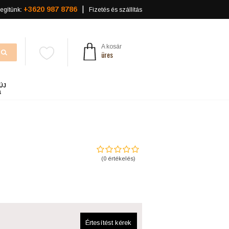
+3620 987 8786
egítünk:
Fizetés és szállítás
A kosár
üres
ÚJ
a
(
0
értékelés)
Értesítést kérek