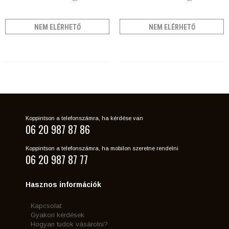
NEM ELÉRHETŐ
NEM ELÉRHETŐ
Koppintson a telefonszámra, ha kérdése van
06 20 987 87 86
Koppintson a telefonszámra, ha mobilon szeretne rendelni
06 20 987 87 77
Hasznos információk
Kapcsolat
Gyakori kérdések
Hogyan tudok vásárolni?