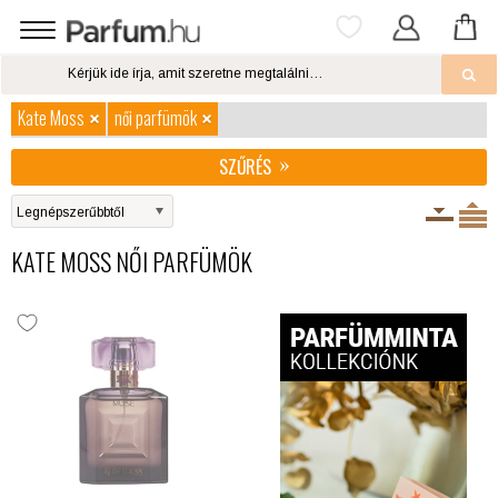
Kate Moss
női parfümök
SZŰRÉS
KATE MOSS NŐI PARFÜMÖK