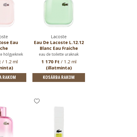
oste
Lacoste
Rose Eau
Eau De Lacoste L.12.12
iche
Blanc Eau Fraiche
te hölgyeknek
eau de toilette uraknak
t
/ 1.2 ml
1 170 Ft
/ 1.2 ml
minta)
(illatminta)
A RAKOM
KOSÁRBA RAKOM