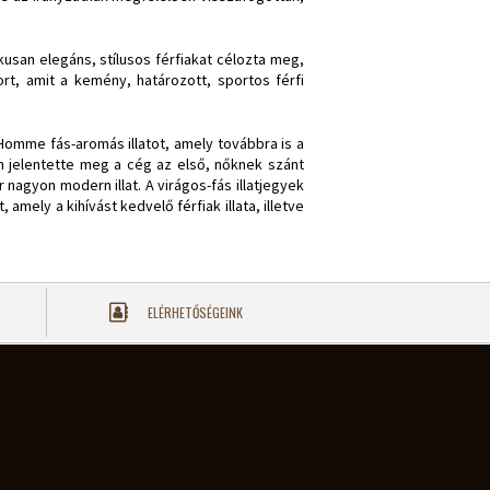
kusan elegáns, stílusos férfiakat célozta meg,
rt, amit a kemény, határozott, sportos férfi
omme fás-aromás illatot, amely továbbra is a
an jelentette meg a cég az első, nőknek szánt
nagyon modern illat. A virágos-fás illatjegyek
 amely a kihívást kedvelő férfiak illata, illetve
ELÉRHETŐSÉGEINK