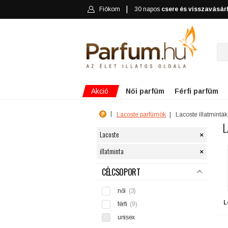
Fiókom
30 napos
csere és visszavásár
Akció
Női parfüm
Férfi parfüm
Lacoste parfümök
Lacoste illatminták
L
×
Lacoste
×
illatminta
SZŰRÉS
CÉLCSOPORT
női
(3)
L
férfi
(9)
unisex