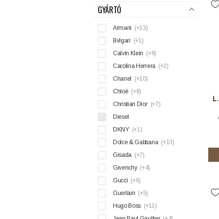
GYÁRTÓ
Armani
(+13)
Bvlgari
(+1)
Calvin Klein
(+9)
Carolina Herrera
(+2)
Chanel
(+10)
Chloé
(+8)
L
Christian Dior
(+7)
Diesel
DKNY
(+1)
Dolce & Gabbana
(+13)
Gisada
(+7)
Givenchy
(+4)
Gucci
(+6)
Guerlain
(+5)
Hugo Boss
(+11)
Jean Paul Gaultier
(+4)