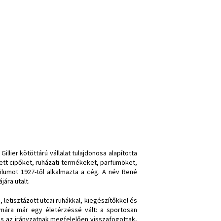
llier kötöttárú vállalat tulajdonosa alapította
zett cipőket, ruházati termékeket, parfümöket,
lumot 1927-től alkalmazta a cég. A név René
ára utalt.
 letisztázott utcai ruhákkal, kiegészítőkkel és
mára már egy életérzéssé vált: a sportosan
is az irányzatnak megfelelően visszafogottak,