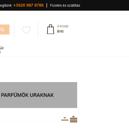
+3620 987 8786
egítünk:
Fizetés és szállítás
A kosár
üres
ÚJ
a