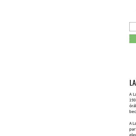
L
A L
193
órá
bec
A L
par
ele