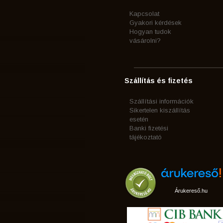
Kapcsolat
Gyakori kérdések
Hogyan tudok
vásárolni?
Szállítás és fizetés
Szállítási információk
Sikertelen kiszállítás
esetén
Banki fizetési
tájékoztató
Árukereső.hu