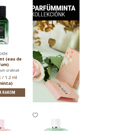
oste
nt (eau de
fum)
fum uraknak
t
/ 1.2 ml
minta)
A RAKOM