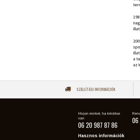
ter
198
nag
ill
200
spo
ill
a t
az 
SZÁLLÍTÁSI INFORMÁCIÓK
Hívjon minket, ha kérdése
Rend
06 
van
06 20 987 87 86
Hasznos információk