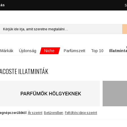
lás
S
Niche
Márkák
Újdonság
Parfümszett
Top 10
Illatmint
ACOSTE ILLATMINTÁK
egnépszerűbbtől
Ár szerint
Betűrendben
Feltöltés ideje szerint