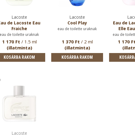
Lacoste
Lacoste
Lac
Eau de Lacoste Eau
Cool Play
Eau de La
Fraiche
Elle Eau
eau de toilette uraknak
eau de toilette uraknak
eau de toilet
1 170 Ft
/ 1.5 ml
1 370 Ft
/ 2 ml
1 170 F
(illatminta)
(illatminta)
(illat
KOSÁRBA RAKOM
KOSÁRBA RAKOM
KOSÁRB
Lacoste