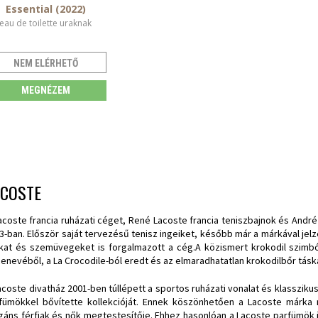
Essential (2022)
eau de toilette uraknak
NEM ELÉRHETŐ
MEGNÉZEM
ACOSTE
acoste francia ruházati céget, René Lacoste francia teniszbajnok és André Gi
3-ban. Először saját tervezésű tenisz ingeiket, később már a márkával jel
kat és szemüvegeket is forgalmazott a cég.A közismert krokodil szimbó
enevéből, a La Crocodile-ból eredt és az elmaradhatatlan krokodilbőr táskáj
acoste divatház 2001-ben túllépett a sportos ruházati vonalat és klasszikus,
fümökkel bővítette kollekcióját. Ennek köszönhetően a Lacoste márka 
gáns férfiak és nők megtestesítője. Ehhez hasonlóan a Lacoste parfümök 