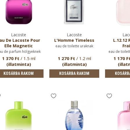
Lacoste
Lacoste
Lac
au De Lacoste Pour
L'Homme Timeless
L.12.12 
Elle Magnetic
Fra
eau de toilette uraknak
au de parfum hölgyeknek
eau de toilet
1 370 Ft
/ 1.5 ml
1 270 Ft
/ 1.2 ml
1 170 F
(illatminta)
(illatminta)
(illat
KOSÁRBA RAKOM
KOSÁRBA RAKOM
KOSÁRB