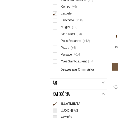
Kenzo
(+6)
Lacoste
Lancôme
(+10)
Mugler
(+9)
Nina Ricci
(+4)
E
Paco Rabanne
(+12)
e
Prada
(+3)
Versace
(+14)
Yves Saint-Laurent
(+4)
összes parfüm márka
ÁR
KATEGÓRIA
ILLATMINTA
ÚJDONSÁG
AKCIÓS