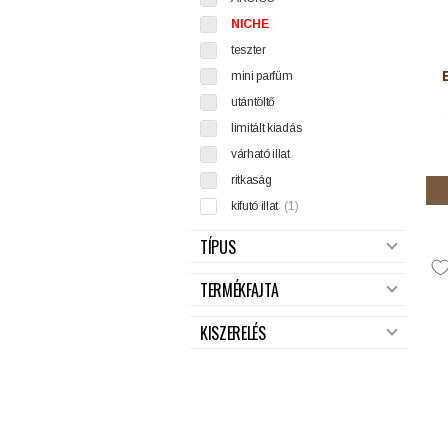
NICHE
teszter
mini parfüm
utántöltő
limitált kiadás
várható illat
ritkaság
kifutó illat
(1)
TÍPUS
TERMÉKFAJTA
KISZERELÉS