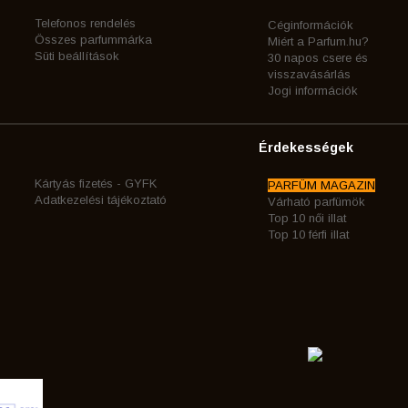
Telefonos rendelés
Céginformációk
Összes parfummárka
Miért a Parfum.hu?
Süti beállítások
30 napos csere és
visszavásárlás
Jogi információk
Érdekességek
Kártyás fizetés - GYFK
PARFÜM MAGAZIN
Adatkezelési tájékoztató
Várható parfümök
Top 10 női illat
Top 10 férfi illat