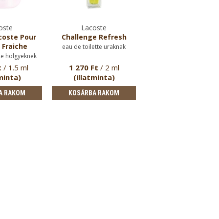
oste
Lacoste
coste Pour
Challenge Refresh
 Fraiche
eau de toilette uraknak
te hölgyeknek
t
/ 1.5 ml
1 270 Ft
/ 2 ml
minta)
(illatminta)
A RAKOM
KOSÁRBA RAKOM