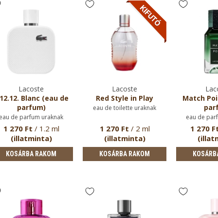
Lacoste
Lacoste
Lac
.12.12. Blanc (eau de
Red Style in Play
Match Poi
parfum)
par
eau de toilette uraknak
eau de parfum uraknak
eau de par
1 270 Ft
/ 1.2 ml
1 270 Ft
/ 2 ml
1 270 F
(illatminta)
(illatminta)
(illat
KOSÁRBA RAKOM
KOSÁRBA RAKOM
KOSÁRB