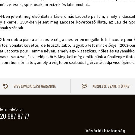
mészetesek, sportosak, precízek és kifinomultak.
4-ben jelent meg első illata a fás-aromás Lacoste parfüm, amely a klasszi
y sikerrel. 1994-ben jelent meg Lacoste következő illata, az Eau de Spo
atának szántak.
2-ben dobta piacra a Lacoste cég a mesterien megalkotott Lacoste pour H
rtos vonalat követte, de letisztultabb, lágyabb lett mint elődjei. 2003-b
atát Lacoste pour Femme néven, amely egy klasszikus, nőies és ugyanakkor 
avaszt varázsolják viselője köré. Meg kell még említenünk a Challenge illatot,
Inspiration női illatot, amely a végtelen szabadság érzetét adja viselőjének.
VISSZAVÁSÁRLÁSI GARANCIA
KÉRDEZZE SZAKÉRTŐINKET
eljen telefonon
20 987 87 77
Vásárlói biztonság